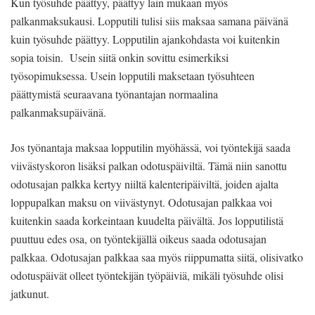
Kun työsuhde päättyy, päättyy lain mukaan myös
palkanmaksukausi. Lopputili tulisi siis maksaa samana päivänä
kuin työsuhde päättyy. Lopputilin ajankohdasta voi kuitenkin
sopia toisin. Usein siitä onkin sovittu esimerkiksi
työsopimuksessa. Usein lopputili maksetaan työsuhteen
päättymistä seuraavana työnantajan normaalina
palkanmaksupäivänä.
Jos työnantaja maksaa lopputilin myöhässä, voi työntekijä saada
viivästyskoron lisäksi palkan odotuspäiviltä. Tämä niin sanottu
odotusajan palkka kertyy niiltä kalenteripäiviltä, joiden ajalta
loppupalkan maksu on viivästynyt. Odotusajan palkkaa voi
kuitenkin saada korkeintaan kuudelta päivältä. Jos lopputilistä
puuttuu edes osa, on työntekijällä oikeus saada odotusajan
palkkaa. Odotusajan palkkaa saa myös riippumatta siitä, olisivatko
odotuspäivät olleet työntekijän työpäiviä, mikäli työsuhde olisi
jatkunut.