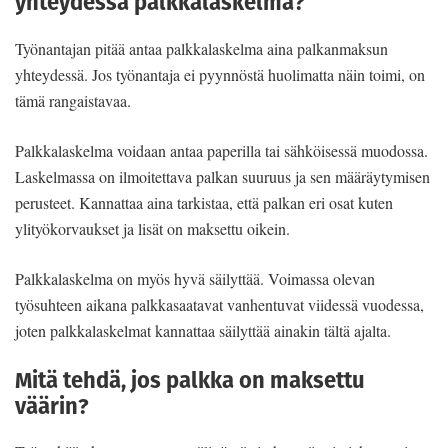
yhteydessä palkkalaskelma?
Työnantajan pitää antaa palkkalaskelma aina palkanmaksun
yhteydessä. Jos työnantaja ei pyynnöstä huolimatta näin toimi, on
tämä rangaistavaa.
Palkkalaskelma voidaan antaa paperilla tai sähköisessä muodossa.
Laskelmassa on ilmoitettava palkan suuruus ja sen määräytymisen
perusteet. Kannattaa aina tarkistaa, että palkan eri osat kuten
ylityökorvaukset ja lisät on maksettu oikein.
Palkkalaskelma on myös hyvä säilyttää. Voimassa olevan
työsuhteen aikana palkkasaatavat vanhentuvat viidessä vuodessa,
joten palkkalaskelmat kannattaa säilyttää ainakin tältä ajalta.
Mitä tehdä, jos palkka on maksettu
väärin?