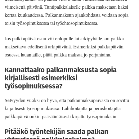
viimeisenä päivänä. Tuntipalkkalaiselle palkka maksetaan kaksi
kertaa kuukaudessa. Palkanmaksun ajankohdasta voidaan sopia
toisin työsopimuksessa tai työehtosopimuksessa.
Jos palkkapäivä osuu viikonlopulle tai arkipyhälle, on palkka
maksettava edellisenä arkipäivänä. Esimerkiksi palkkapäivän
osuessa lauantaille, pitää palkka maksaa jo perjantaina.
Kannattaako palkanmaksusta sopia
kirjallisesti esimerkiksi
työsopimuksessa?
Selvyyden vuoksi on hyvä, että palkanmaksupäivästä on sovittu
kirjallisesti työsopimuksessa. Lähihoitajilla ja perushoitajilla
palkkapäivä onkin pääsääntöisesti kirjattu työsopimuksiin.
Pitääkö työntekijän saada palkan