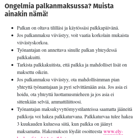
Ongelmia palkanmaksussa? Muista
ainakin nämä!
Palkan on oltava tililläsi ja käytössäsi palkkapäivänä.
Jos palkanmaksu viivästyy, voit vaatia korkolain mukaista
viivästyskorkoa.
Työnantajan on annettava sinulle palkan yhteydessä
palkkakuitti.
Tarkista palkkakuitista, että palkka ja mahdolliset lisät on
maksettu oikein.
Jos palkanmaksu viivästyy, ota mahdollisimman pian
yhteyttä työnantajaan ja pyri selvittämään asia. Jos asia ei
hoidu, ota yhteyttä luottamusmieheen ja jos asia ei
sittenkään selviä, ammattiliittoosi.
Työnantajan maksukyvyttömyystilanteissa saamatta jääneitä
palkkoja voi hakea palkkaturvana. Palkkaturvaa tulee hakea
3 kuukauden kuluessa siitä, kun palkka on jäänyt
maksamatta. Hakemuksen löydät osoitteesta
www.ely-