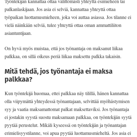
Työntekijän kannattaa ottaa välittömästi yhteyttä esimieheen tai
palkanlaskijaan. Jos asia ei selviä, kannattaa yhteyttä ottaa
työpaikan luottamusmieheen, joka voi auttaa asiassa. Jos tilanne ei
vielä näinkään selviä, tulee yhteyttä ottaa oman ammattiliiton
asiantuntijaan.
On hyvä myös muistaa, että jos työnantaja on maksanut liikaa
palkkaa, on sillä oikeus periä liikaa maksettu palkka takaisin.
Mitä tehdä, jos työnantaja ei maksa
palkkaa?
Kun työntekijä huomaa, ettei palkkaa näy tilillä, hänen kannattaa
olla viipymättä yhteydessä työnantajaan, selvittää myöhästymisen
syy ja vaatia maksamattomat palkat maksettaviksi. Jos työnantaja
ei jostakin syystä suostu maksamaan palkkaa, on työntekijän syytä
pyytää perustelut. Mikäli kyseessä on työntekijän ja työnantajan
erimielisyystilanne, voi apua pyytää luottamusmieheltä. Jos asia ei