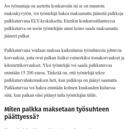
Jos työnantaja on asetettu konkurssiin tai se on muutoin
maksukyvytön, voi työntekijä hakea maksamatta jääneitä palkkoja
palkkaturvana ELY-keskukselta. Etenkin konkurssitilanteessa
palkkaturva on usein työntekijän ainut keino saada maksamatta
jääneet palkat.
Palkkaturvana voidaan maksaa kaikenlaisia työsuhteesta johtuvia
korvauksia, joita ovat palkan lisäksi esimerkiksi lomakorvaukset ja
kilometrikorvaukset. Yksi työntekijä voi saada palkkaturvaa
enintään 15 200 euroa. Tärkeää on, että työntekijä tekee
palkkaturvahakemuksen heti, kun palkkoja on jäänyt saamatta.
Palkkaturvaa voi hakea enintään kolmen kuukauden kuluessa
siitä, kun palkan olisi pitänyt tulla työntekijän tilille.
Miten palkka maksetaan työsuhteen
päättyessä?