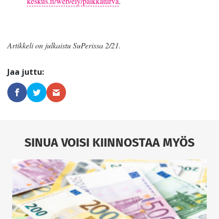
keskus.fi/web/ely/palkkaturva
.
Artikkeli on julkaistu SuPerissa 2/21.
SINUA VOISI KIINNOSTAA MYÖS