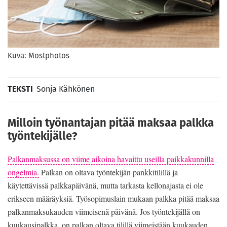
Kuva: Mostphotos
TEKSTI
Sonja Kähkönen
Milloin työnantajan pitää maksaa palkka
työntekijälle?
Palkanmaksussa on viime aikoina havaittu useilla paikkakunnilla
ongelmia.
Palkan on oltava työntekijän pankkitilillä ja
käytettävissä palkkapäivänä, mutta tarkasta kellonajasta ei ole
erikseen määräyksiä. Työsopimuslain mukaan palkka pitää maksaa
palkanmaksukauden viimeisenä päivänä. Jos työntekijällä on
kuukausipalkka, on palkan oltava tilillä viimeistään kuukauden