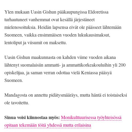
Ylen mukaan Uasin Gishun pääkaupungissa Eldoretissa
turhautuneet vanhemmat ovat kesällä järjestäneet
mielenosoituksia. Heidän lapsensa eivät ole päässeet lähtemään
Suomeen, vaikka ensimmäisen vuoden lukukausimaksut,
lentoliput ja viisumit on maksettu.
Uasin Gishun maakunnasta on kahden viime vuoden aikana
lähtenyt suomalaisiin ammatti- ja ammattikorkeakouluihin yli 200
opiskelijaa, ja saman verran odottaa vielä Keniassa pääsyä
Suomeen.
Mandagosta on annettu pidätysmääräys, mutta häntä ei toistaiseksi
ole tavoitettu.
Sinua voisi kiinnostaa myös:
Monikulttuurisessa työyhteisössä
opitaan tekemään töitä yhdessä mutta erilaisina