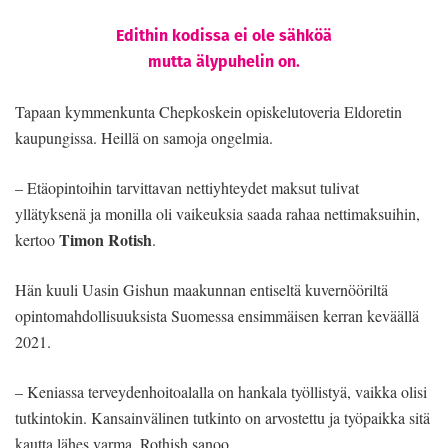
Edithin kodissa ei ole sähköä
mutta älypuhelin on.
Tapaan kymmenkunta Chepkoskein opiskelutoveria Eldoretin
kaupungissa. Heillä on samoja ongelmia.
– Etäopintoihin tarvittavan nettiyhteydet maksut tulivat
yllätyksenä ja monilla oli vaikeuksia saada rahaa nettimaksuihin,
Timon Rotish
kertoo
.
Hän kuuli Uasin Gishun maakunnan entiseltä kuvernööriltä
opintomahdollisuuksista Suomessa ensimmäisen kerran keväällä
2021.
– Keniassa terveydenhoitoalalla on hankala työllistyä, vaikka olisi
tutkintokin. Kansainvälinen tutkinto on arvostettu ja työpaikka sitä
kautta lähes varma, Rothish sanoo.