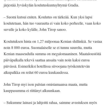
järjestää Jyväskylän koulutuskuntayhtymä Gradia.
– Suomi kutsui eniten. Koulutus on tärkeää. Kun yksi lapsi
koulutetaan, hän tuo vaurautta ei vain koko perheelle, vaan koko
suvulle ja koko kylälle, John Tirop sanoo.
Koulutuksen hinta on 1,27 miljoonaa Kenian shillinkiä. Se vastaa
noin 8 000 euroa. Suomalaiselle se ei tunnu suurelta, mutta
Kenian maaseudulla summa on megalomaaninen. Maataloustöitä
päiväpalkalla tekevä saattaa ansaita vain noin kaksi euroa
päivässä. Esimerkiksi hotellissa siivoojana työskentelevän
alkupalkka on reilut 60 euroa kuukaudessa.
John Tirop myi ison palstan omistamaansa maata, mutta
kauppasumma ei riittänyt alkuunkaan.
– Sukumme lainasi ja lahjoitti rahaa, saimme avustuksen myös