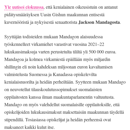
Yle uutisoi elokuussa
, että kenialainen oikeusistuin on antanut
pidätysmääräyksen Uasin Gishun maakunnan entisestä
Jackson Mandagosta
kuvernööristä ja nykyisestä senaattorista
.
Syyttäjän todisteiden mukaan Mandagon alaisuudessa
työskennelleet virkamiehet varastivat vuosina 2021–22
lukukausimaksuja varten perustetulta tililtä yli 500 000 euroa.
Mandagoa ja kolmea virkamiestä epäillään myös miljardin
shillingin eli noin kahdeksan miljoonan euron kavaltamisen
valmistelusta Suomessa ja Kanadassa opiskelevilta
kenialaisnuorilta ja heidän perheiltään. Syytteen mukaan Mandago
on neuvotellut tilauskoulutussopimukset suomalaisten
oppilaitosten kanssa ilman maakuntaparlamentin valtuutusta.
Mandago on myös valehdellut suomalaisille oppilaitoksille, että
opiskelijoiden lukukausimaksut maksettaisiin maakunnan täydellä
stipendillä. Tosiasiassa opiskelijat ja heidän perheensä ovat
maksaneet kaikki kulut itse.