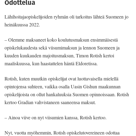
Odottelua
Lähihoitajaopiskelijoiden ryhmän oli tarkoitus lähteä Suomeen jo
heinäkuussa 2022.
– Olemme maksaneet koko koulutusmaksun ensimmäisestä
opiskelukaudesta sekä viisumimaksun ja lennon Suomeen ja
kuuden kuukauden majoitusmaksun, Timon Rotish kertoi
maaliskuussa, kun haastattelen häntä Eldoretissa.
Rotish, kuten muutkin opiskelijat ovat luottavaisella mielellä
opintojensa suhteen, vaikka osalla Uasin Gishun maakunnan
opiskelijoista on ollut hankaluuksia Suomen opinnoissaan. Rotish
kertoo Gradian vahvistaneen saaneensa maksut.
– Ainoa viive on nyt viisumien kanssa, Rotish kertoo.
Nyt, vuotta myöhemmin, Rotish opiskelutovereineen odottaa