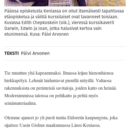
Pääosa opiskelusta Keniassa on ollut itsenäisesti tapahtuvaa
etäopiskelua ja välillä kurssilaiset ovat tavanneet toisiaan.
Kuvassa Edith Chepkoskein (oik.), vieressä kurssikaverit
Darwin, Edwin ja Joan, jotka halusivat kertoa vain
etunimensä. Kuva: Päivi Arvonen
TEKSTI
Päivi Arvonen
Tie muuttuu yhä kapeammaksi. Ilmassa leijuu hienonhienoa
hiekkapölyä. Lehmät laiduntavat pienillä niityillä. Valtaosa
rakennuksista on perinteisiä savitaloja, joiden katto on heinää.
Modernimmissa taloissa on peltikatto ja peltiä myös
seinämateriaalina.
Olemme ajaneet jo yli puoli tuntia Eldoretin kaupungista, joka
sijaitsee Uasin Gishun maakunnassa Länsi-Keniassa.