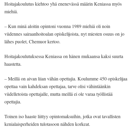
Hoitajakoulutus kiehtoo yhä enenevässä määrin Keniassa myös
miehiä.
– Kun minä aloitin opintoni vuonna 1989 miehiä oli noin
viidennes sairaanhoitoalan opiskelijoista, nyt miesten osuus on jo
lähes puolet, Chemuor kertoo.
Hoitajakoulutuksessa Keniassa on hänen mukaansa kaksi suurta
haastetta.
– Meillä on aivan liian vähän opettajia. Koulumme 450 opiskelijaa
opettaa vain kahdeksan opettajaa, tarve olisi vähintäänkin
viidelletoista opettajalle, mutta meillä ei ole varaa työllistää
opettajia.
Toinen iso haaste liittyy opintomaksuihin, jotka ovat tavallisten
kenialaisperheiden tulotasoon nähden korkeat.