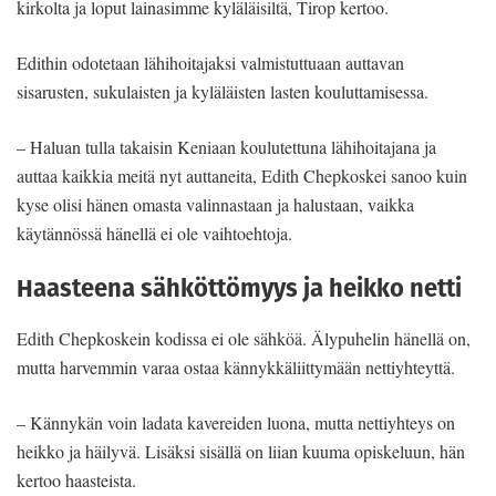
kirkolta ja loput lainasimme kyläläisiltä, Tirop kertoo.
Edithin odotetaan lähihoitajaksi valmistuttuaan auttavan
sisarusten, sukulaisten ja kyläläisten lasten kouluttamisessa.
– Haluan tulla takaisin Keniaan koulutettuna lähihoitajana ja
auttaa kaikkia meitä nyt auttaneita, Edith Chepkoskei sanoo kuin
kyse olisi hänen omasta valinnastaan ja halustaan, vaikka
käytännössä hänellä ei ole vaihtoehtoja.
Haasteena sähköttömyys ja heikko netti
Edith Chepkoskein kodissa ei ole sähköä. Älypuhelin hänellä on,
mutta harvemmin varaa ostaa kännykkäliittymään nettiyhteyttä.
– Kännykän voin ladata kavereiden luona, mutta nettiyhteys on
heikko ja häilyvä. Lisäksi sisällä on liian kuuma opiskeluun, hän
kertoo haasteista.