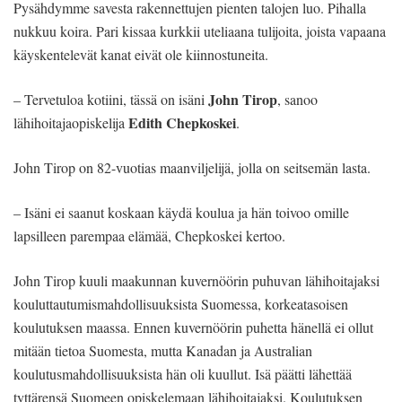
Pysähdymme savesta rakennettujen pienten talojen luo. Pihalla
nukkuu koira. Pari kissaa kurkkii uteliaana tulijoita, joista vapaana
käyskentelevät kanat eivät ole kiinnostuneita.
John Tirop
– Tervetuloa kotiini, tässä on isäni
, sanoo
Edith Chepkoskei
lähihoitajaopiskelija
.
John Tirop on 82-vuotias maanviljelijä, jolla on seitsemän lasta.
– Isäni ei saanut koskaan käydä koulua ja hän toivoo omille
lapsilleen parempaa elämää, Chepkoskei kertoo.
John Tirop kuuli maakunnan kuvernöörin puhuvan lähihoitajaksi
kouluttautumismahdollisuuksista Suomessa, korkeatasoisen
koulutuksen maassa. Ennen kuvernöörin puhetta hänellä ei ollut
mitään tietoa Suomesta, mutta Kanadan ja Australian
koulutusmahdollisuuksista hän oli kuullut. Isä päätti lähettää
tyttärensä Suomeen opiskelemaan lähihoitajaksi. Koulutuksen