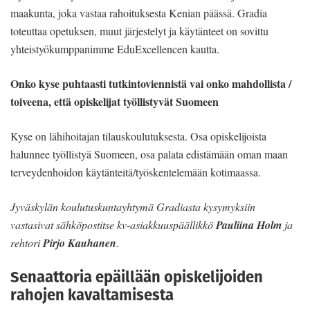
maakunta, joka vastaa rahoituksesta Kenian päässä. Gradia
toteuttaa opetuksen, muut järjestelyt ja käytänteet on sovittu
yhteistyökumppanimme EduExcellencen kautta.
Onko kyse puhtaasti tutkintoviennistä vai onko mahdollista /
toiveena, että opiskelijat työllistyvät Suomeen
Kyse on lähihoitajan tilauskoulutuksesta. Osa opiskelijoista
halunnee työllistyä Suomeen, osa palata edistämään oman maan
terveydenhoidon käytänteitä/työskentelemään kotimaassa.
Jyväskylän koulutuskuntayhtymä Gradiasta kysymyksiin
vastasivat sähköpostitse kv-asiakkuuspäällikkö
Pauliina Holm
ja
rehtori
Pirjo Kauhanen
.
Senaattoria epäillään opiskelijoiden
rahojen kavaltamisesta