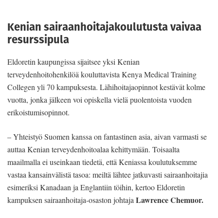
Kenian sairaanhoitajakoulutusta vaivaa
resurssipula
Eldoretin kaupungissa sijaitsee yksi Kenian
terveydenhoitohenkilöä kouluttavista Kenya Medical Training
Collegen yli 70 kampuksesta. Lähihoitajaopinnot kestävät kolme
vuotta, jonka jälkeen voi opiskella vielä puolentoista vuoden
erikoistumisopinnot.
– Yhteistyö Suomen kanssa on fantastinen asia, aivan varmasti se
auttaa Kenian terveydenhoitoalaa kehittymään. Toisaalta
maailmalla ei useinkaan tiedetä, että Keniassa koulutuksemme
vastaa kansainvälistä tasoa: meiltä lähtee jatkuvasti sairaanhoitajia
esimeriksi Kanadaan ja Englantiin töihin, kertoo Eldoretin
Lawrence Chemuor.
kampuksen sairaanhoitaja-osaston johtaja