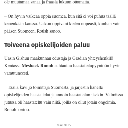
ole muutamaa sanaa ja fraasia lukuun ottamatta.
– On hyvin vaikeaa oppia suomea, kun sitä ei voi puhua täällä
kenenkään kanssa. Uskon oppivani kielen nopeasti, kunhan vain
pääsen Suomeen, Rotish sanoo.
Toiveena opiskelijoiden paluu
Uasin Gishun maakunnan edustaja ja Gradian yhteyshenkilö
Meshack Ronoh
Keniassa
suhtautuu haastattelupyyntöön hyvin
varautuneesti.
– Täällä kävi jo toimittaja Suomesta, ja järjestin hänelle
opiskelijoiden haastattelut ja annoin haastattelun itsekin. Valmiissa
jutussa oli haastateltu vain niitä, joilla on ollut jotain ongelmia,
Ronoh kertoo.
MAINOS