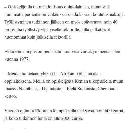
– Opiskelijoilla on mahdollisuus opintolainaan, mutta siitä
huolimatta perheillä on vaikeuksia saada kasaan koulutusmaksuja.
Työllistyminen tutkinnon jälkeen on myös epävarmaa, noin 40
prosenttia työllistyy yksityiselle sektorille, jolla palkat ovat
huonommat kuin julkisella sektorilla.
Eldoretin kampus on perustettu noin viisi vuosikymmentä sitten
vuonna 1977.
– Meidät tunnetaan yhtenä Itä-Afrikan parhaana alan
oppilaitoksena. Meillä on opiskelijoita Kenian ulkopuolelta muun
muassa Namibiasta, Ugandasta ja Etelä-Sudanista, Chemouor
kertoo.
Vuoden opinnot Eldoretin kampuksella maksavat noin 600 euroa,
ja koko tutkinnon hinta on alle 2000 euroa.