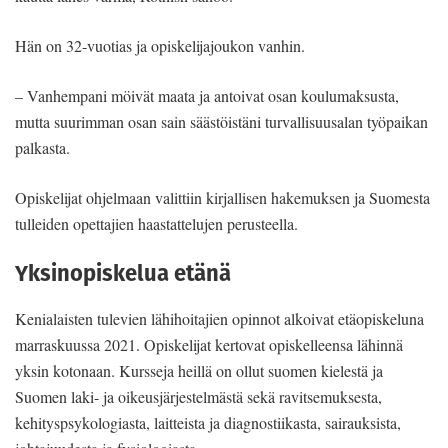
Hän on 32-vuotias ja opiskelijajoukon vanhin.
– Vanhempani möivät maata ja antoivat osan koulumaksusta,
mutta suurimman osan sain säästöistäni turvallisuusalan työpaikan
palkasta.
Opiskelijat ohjelmaan valittiin kirjallisen hakemuksen ja Suomesta
tulleiden opettajien haastattelujen perusteella.
Yksinopiskelua etänä
Kenialaisten tulevien lähihoitajien opinnot alkoivat etäopiskeluna
marraskuussa 2021. Opiskelijat kertovat opiskelleensa lähinnä
yksin kotonaan. Kursseja heillä on ollut suomen kielestä ja
Suomen laki- ja oikeusjärjestelmästä sekä ravitsemuksesta,
kehityspsykologiasta, laitteista ja diagnostiikasta, sairauksista,