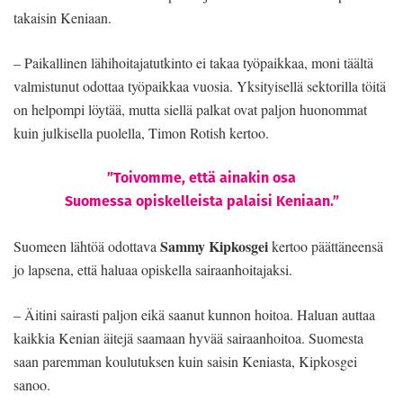
takaisin Keniaan.
– Paikallinen lähihoitajatutkinto ei takaa työpaikkaa, moni täältä
valmistunut odottaa työpaikkaa vuosia. Yksityisellä sektorilla töitä
on helpompi löytää, mutta siellä palkat ovat paljon huonommat
kuin julkisella puolella, Timon Rotish kertoo.
”Toivomme, että ainakin osa
Suomessa opiskelleista palaisi Keniaan.”
Sammy Kipkosgei
Suomeen lähtöä odottava
kertoo päättäneensä
jo lapsena, että haluaa opiskella sairaanhoitajaksi.
– Äitini sairasti paljon eikä saanut kunnon hoitoa. Haluan auttaa
kaikkia Kenian äitejä saamaan hyvää sairaanhoitoa. Suomesta
saan paremman koulutuksen kuin saisin Keniasta, Kipkosgei
sanoo.