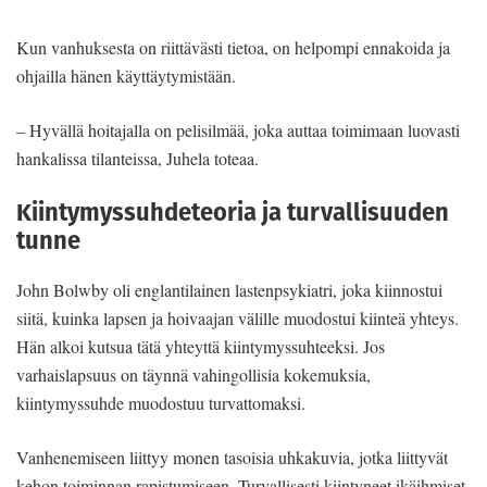
Kun vanhuksesta on riittävästi tietoa, on helpompi ennakoida ja
ohjailla hänen käyttäytymistään.
– Hyvällä hoitajalla on pelisilmää, joka auttaa toimimaan luovasti
hankalissa tilanteissa, Juhela toteaa.
Kiintymyssuhdeteoria ja turvallisuuden
tunne
John Bolwby oli englantilainen lastenpsykiatri, joka kiinnostui
siitä, kuinka lapsen ja hoivaajan välille muodostui kiinteä yhteys.
Hän alkoi kutsua tätä yhteyttä kiintymyssuhteeksi. Jos
varhaislapsuus on täynnä vahingollisia kokemuksia,
kiintymyssuhde muodostuu turvattomaksi.
Vanhenemiseen liittyy monen tasoisia uhkakuvia, jotka liittyvät
kehon toiminnan rapistumiseen. Turvallisesti kiintyneet ikäihmiset