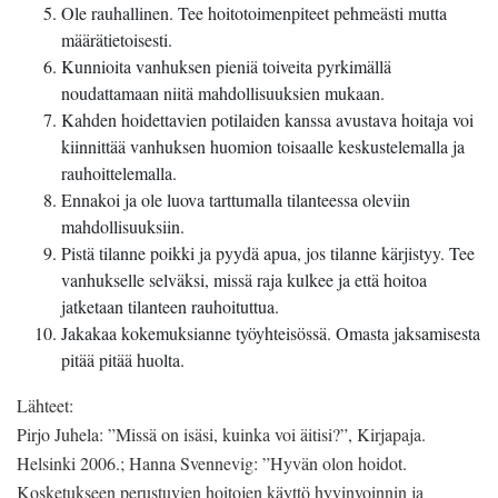
Ole rauhallinen. Tee hoitotoimenpiteet pehmeästi mutta
määrätietoisesti.
Kunnioita vanhuksen pieniä toiveita pyrkimällä
noudattamaan niitä mahdollisuuksien mukaan.
Kahden hoidettavien potilaiden kanssa avustava hoitaja voi
kiinnittää vanhuksen huomion toisaalle keskustelemalla ja
rauhoittelemalla.
Ennakoi ja ole luova tarttumalla tilanteessa oleviin
mahdollisuuksiin.
Pistä tilanne poikki ja pyydä apua, jos tilanne kärjistyy. Tee
vanhukselle selväksi, missä raja kulkee ja että hoitoa
jatketaan tilanteen rauhoituttua.
Jakakaa kokemuksianne työyhteisössä. Omasta jaksamisesta
pitää pitää huolta.
Lähteet:
Pirjo Juhela: ”Missä on isäsi, kuinka voi äitisi?”, Kirjapaja.
Helsinki 2006.; Hanna Svennevig: ”Hyvän olon hoidot.
Kosketukseen perustuvien hoitojen käyttö hyvinvoinnin ja