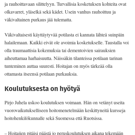
ja rauhoittavaan silittelyyn. Turvallisia kosketuksen kohteita ovat
olkavarret, yläselkä sekä kädet. Usein vanhus rauhoittuu ja
väkivaltainen purkaus jää tulematta.
Väkivaltaisesti käyttäytyvää potilasta ei kannata lähteä suinpäin
halailemaan. Kaikki eivät ole avoimia kosketukselle. Taustalla voi
olla traumaattisia kokemuksia tai dementoivien sairauksien
aiheuttamaa harhaisuutta. Näissäkin tilanteissa potilaan tarinan
tunteminen auttaa suuresti. Hoitajan on myös tärkeää olla
ottamasta itseensä potilaan purkauksia.
Koulutuksesta on hyötyä
Pirjo Juhela uskoo koulutuksen voimaan. Hän on vetänyt useita
vuorovaikutukselliseen hoitomenetelmään keskittyneitä kursseja
hoitohenkilökunnalle sekä Suomessa että Ruotsissa.
– Hoitajien pitäisi päästä jo peruskoulutuksen aikana tekemään