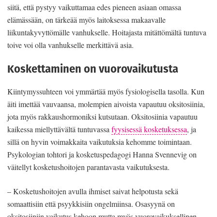
siitä, että pystyy vaikuttamaa edes pieneen asiaan omassa
elämässään, on tärkeää myös laitoksessa makaavalle
liikuntakyvyttömälle vanhukselle. Hoitajasta mitättömältä tuntuva
toive voi olla vanhukselle merkittävä asia.
Koskettaminen on vuorovaikutusta
Kiintymyssuhteen voi ymmärtää myös fysiologisella tasolla. Kun
äiti imettää vauvaansa, molempien aivoista vapautuu oksitosiinia,
jota myös rakkaushormoniksi kutsutaan. Oksitosiinia vapautuu
kaikessa miellyttävältä tuntuvassa
fyysisessä kosketuksessa
, ja
sillä on hyvin voimakkaita vaikutuksia kehomme toimintaan.
Psykologian tohtori ja kosketuspedagogi Hanna Svennevig on
väitellyt kosketushoitojen parantavasta vaikutuksesta.
– Kosketushoitojen avulla ihmiset saivat helpotusta sekä
somaattisiin että psyykkisiin ongelmiinsa. Osasyynä on
oksitosiiniin vaikutus kehoon mutta myös vuorovaikuksellinen