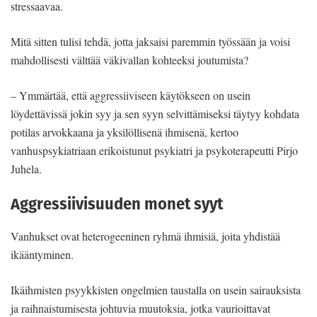
stressaavaa.
Mitä sitten tulisi tehdä, jotta jaksaisi paremmin työssään ja voisi
mahdollisesti välttää väkivallan kohteeksi joutumista?
– Ymmärtää, että aggressiiviseen käytökseen on usein
löydettävissä jokin syy ja sen syyn selvittämiseksi täytyy kohdata
potilas arvokkaana ja yksilöllisenä ihmisenä, kertoo
vanhuspsykiatriaan erikoistunut psykiatri ja psykoterapeutti Pirjo
Juhela.
Aggressiivisuuden monet syyt
Vanhukset ovat heterogeeninen ryhmä ihmisiä, joita yhdistää
ikääntyminen.
Ikäihmisten psyykkisten ongelmien taustalla on usein sairauksista
ja raihnaistumisesta johtuvia muutoksia, jotka vaurioittavat