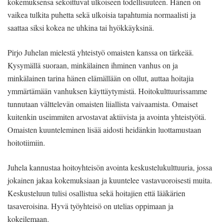
kokemuksensa sekoittuvat ulkoiseen todellisuuteen. Hänen on
vaikea tulkita puhetta sekä ulkoisia tapahtumia normaalisti ja
saattaa siksi kokea ne uhkina tai hyökkäyksinä.
Pirjo Juhelan mielestä yhteistyö omaisten kanssa on tärkeää.
Kysymällä suoraan, minkälainen ihminen vanhus on ja
minkälainen tarina hänen elämällään on ollut, auttaa hoitajia
ymmärtämään vanhuksen käyttäytymistä. Hoitokulttuurissamme
tunnutaan välttelevän omaisten liiallista vaivaamista. Omaiset
kuitenkin useimmiten arvostavat aktiivista ja avointa yhteistyötä.
Omaisten kuunteleminen lisää aidosti heidänkin luottamustaan
hoitotiimiin.
Juhela kannustaa hoitoyhteisön avointa keskustelukulttuuria, jossa
jokainen jakaa kokemuksiaan ja kuuntelee vastavuoroisesti muita.
Keskusteluun tulisi osallistua sekä hoitajien että lääkärien
tasaveroisina. Hyvä työyhteisö on utelias oppimaan ja
kokeilemaan.