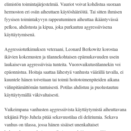
elimistön toimintajärjestelmiä. Vauriot voivat kohdistua suoraan
hermoston eri osiin aiheuttaen käytöshäiriöitä. Tai sitten ihmisen
fyysisen toimintakyvyn rappeutuminen aiheuttaa ikääntyvässä
pelkoa, ahdistusta ja kipua, joka purkautuu aggressiivisena
käyttäytymisenä.
Aggressiotutkimuksen veteraani, Leonard Berkowitz korostaa
ikävien kokemusten ja tilannekohtaisen epämukavuuden usein
laukaisevan aggressiivisia tunteita. Vuorovaikutustilannekin voi
epäonnistua. Hoitaja saattaa lähestyä vanhusta väärällä tavalla, ei
kuuntele hänen toiveitaan tai toimii hoitotoimenpiteiden aikana
välinpitämättömän tuntuisesti. Potilas ahdistuu ja puolustautuu
käyttäytymällä väkivaltaisesti.
Vaikeimpana vanhusten aggressiivista käyttäytymistä aiheuttavana
tekijänä Pirjo Juhela pitää sekavuustilaa eli deliriumia. Sekava
vanhus on tilassa, jossa hänen sisäiset unenkaltaiset