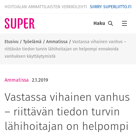
HOITOALAN AMMATTILAISTEN VERKKOLEHTI
SIIRRY SUPERLIITTO.FI
Haku
Etusivu
/
Työelämä
/
Ammatissa
/
Vastassa vihainen vanhus –
riittävän tiedon turvin lähihoitajan on helpompi ennakoida
vanhuksen käyttäytymistä
Ammatissa
2.1.2019
Vastassa vihainen vanhus
– riittävän tiedon turvin
lähihoitajan on helpompi