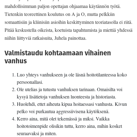
mahdollisimman paljon opettajan ohjaamaa käytännön työtä.
Tietenkin teoreettinen koulutus on A ja O, mutta pelkkiin
somaattisiin ja kliinisiin asioihin keskittyminen teoriatasolla ei riitä.
Pitää keskustella oikeista, koetuista tapahtumista ja miettiä yhdessä
niihin liittyviä ratkaisuita, Juhela painottaa.
Valmistaudu kohtaamaan vihainen
vanhus
Luo yhteys vanhukseen ja ole läsnä hoitotilanteessa koko
persoonallasi.
Ole utelias ja tutustu vanhuksen tarinaan. Omaisilta voi
kysyä lisätietoja vanhuksen luonteesta ja historiasta.
Huolehdi, ettet aiheuta kipua hoitaessasi vanhusta. Kivun
pelko voi purkautua aggressiivisena käytöksenä.
Kerro aina, mitä olet tekemässä ja miksi. Vaikka
hoitotoimenpide olisikin tuttu, kerro aina, mihin kosket
seuraavaksi ja miten.