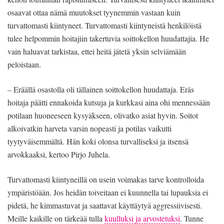
osaavat ottaa nämä muutokset tyynemmin vastaan kuin
turvattomasti kiintyneet. Turvattomasti kiintyneistä henkilöistä
tulee helpommin hoitajiin takertuvia soittokellon huudattajia. He
vain haluavat tarkistaa, ettei heitä jätetä yksin selviämään
peloistaan.
– Eräällä osastolla oli tällainen soittokellon huudattaja. Eräs
hoitaja päätti ennakoida kutsuja ja kurkkasi aina ohi mennessään
potilaan huoneeseen kysyäkseen, olivatko asiat hyvin. Soitot
alkoivatkin harveta varsin nopeasti ja potilas vaikutti
tyytyväisemmältä. Hän koki olonsa turvalliseksi ja itsensä
arvokkaaksi, kertoo Pirjo Juhela.
Turvattomasti kiintyneillä on usein voimakas tarve kontrolloida
ympäristöään. Jos heidän toiveitaan ei kuunnella tai lupauksia ei
pidetä, he kimmastuvat ja saattavat käyttäytyä aggressiivisesti.
Meille kaikille on tärkeää tulla
kuulluksi ja arvostetuksi
. Tunne