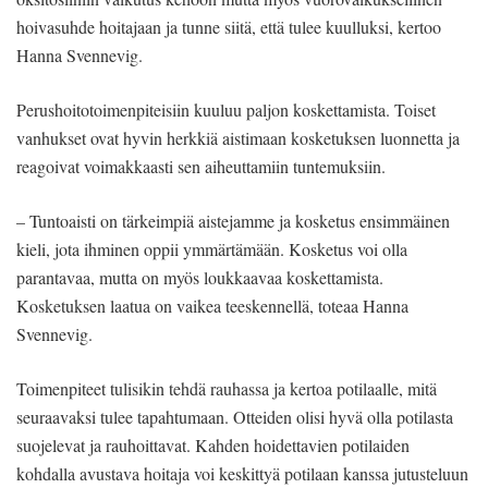
hoivasuhde hoitajaan ja tunne siitä, että tulee kuulluksi, kertoo
Hanna Svennevig.
Perushoitotoimenpiteisiin kuuluu paljon koskettamista. Toiset
vanhukset ovat hyvin herkkiä aistimaan kosketuksen luonnetta ja
reagoivat voimakkaasti sen aiheuttamiin tuntemuksiin.
– Tuntoaisti on tärkeimpiä aistejamme ja kosketus ensimmäinen
kieli, jota ihminen oppii ymmärtämään. Kosketus voi olla
parantavaa, mutta on myös loukkaavaa koskettamista.
Kosketuksen laatua on vaikea teeskennellä, toteaa Hanna
Svennevig.
Toimenpiteet tulisikin tehdä rauhassa ja kertoa potilaalle, mitä
seuraavaksi tulee tapahtumaan. Otteiden olisi hyvä olla potilasta
suojelevat ja rauhoittavat. Kahden hoidettavien potilaiden
kohdalla avustava hoitaja voi keskittyä potilaan kanssa jutusteluun