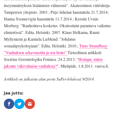
itseymmärryksen lisäämisen välineenä”. Akateeminen väitöskirja.
Tampereen yliopisto. 2003.; Pirjo Juhelan haastattelu 21.7.2014;
Hanna Svennevigin haastattelu 11.7.2014.; Kerstin Uvnäs
Moeberg: ”Rauhoittava kosketus. Oksitosiinin parantava vaikutus
elimistössä”. Edita. Helsinki. 2007. Klaus Helkama, Rauni
Myllyniemi ja Karmela Liebkind: ”Johdatus
sosiaalipsykologiaan”. Edita. Helsinki. 2010.;
Timo Strandberg:
”Vanhuksen sekavuustila ja sen hoito”
Tieteellinen artikkeli:
Societas Gerontologika Fennica. 24.2.2013; ”
Hoitajat, miten
jaksatte väkivaltaisia vanhuksia?
”. Mielipide. 1.8.2011. vauva.fi.
Artikkeli on julkaistu alun perin SuPer-lehdessä 9/2014.