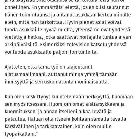
onnellinen. En ymmärtäisi elettä, jos en olisi seurannut
hänen toimintaansa ja antanut asukkaan kertoa minulle
elein, mitä hän tarkoittaa. Hyvin pienet asiat voivat
tuoda asukkaille hyvää mieltä, yleensä ne ovat yhdessä
vietettyjä hetkiä, jotka saattavat hoitajalle tuntua aivan
arkipäiväisiltä. Esimerkiksi television katselu yhdessä
voi tuoda asukkaalle paljon ilon tunteita.
Ajattelen, että tämä työ on laajentanut
ajatusmaailmaani, auttanut minua ymmärtämään
ihmisyyttä ja sen uskomatonta moninaisuutta.
Kun olen keskittynyt kuuntelemaan herkkyyttä, huomaan
sen myös itsessäni. Huomioin omat aistiärsykkeeni ja
kuormitukseni ja annan itselleni aikaa levätä ja
palautua. Haluan olla itseäni kohtaan samalla tavalla
kärsivällinen ja tarkkaavainen, kuin olen muille
työpaikallani.”