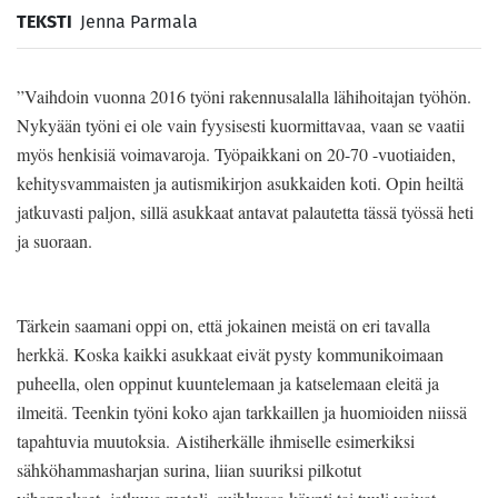
TEKSTI
Jenna Parmala
”Vaihdoin vuonna 2016 työni rakennusalalla lähihoitajan työhön.
Nykyään työni ei ole vain fyysisesti kuormittavaa, vaan se vaatii
myös henkisiä voimavaroja. Työpaikkani on 20-70 -vuotiaiden,
kehitysvammaisten ja autismikirjon asukkaiden koti. Opin heiltä
jatkuvasti paljon, sillä asukkaat antavat palautetta tässä työssä heti
ja suoraan.
Tärkein saamani oppi on, että jokainen meistä on eri tavalla
herkkä. Koska kaikki asukkaat eivät pysty kommunikoimaan
puheella, olen oppinut kuuntelemaan ja katselemaan eleitä ja
ilmeitä. Teenkin työni koko ajan tarkkaillen ja huomioiden niissä
tapahtuvia muutoksia. Aistiherkälle ihmiselle esimerkiksi
sähköhammasharjan surina, liian suuriksi pilkotut