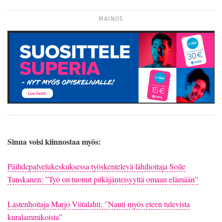
MAINOS
Sinua voisi kiinnostaa myös:
Päihdepalvelukeskuksessa työskentelevä lähihoitaja Soile
Tanskanen: ”Työ on tuonut pitkäjänteisyyttä omaan elämään”
Lastenhoitaja Marjo Viitalahti: ”Nauti myös eteen tulevista
kuralammikoista”