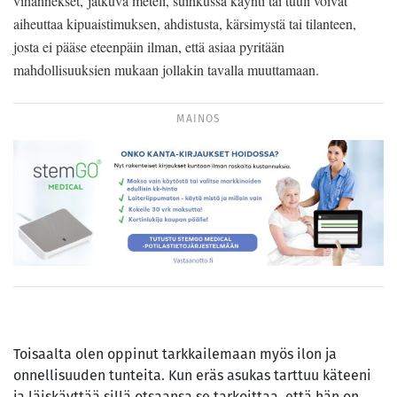
vihannekset, jatkuva meteli, suihkussa käynti tai tuuli voivat
aiheuttaa kipuaistimuksen, ahdistusta, kärsimystä tai tilanteen,
josta ei pääse eteenpäin ilman, että asiaa pyritään
mahdollisuuksien mukaan jollakin tavalla muuttamaan.
MAINOS
Toisaalta olen oppinut tarkkailemaan myös ilon ja
onnellisuuden tunteita. Kun eräs asukas tarttuu käteeni
ja läiskäyttää sillä otsaansa se tarkoittaa, että hän on