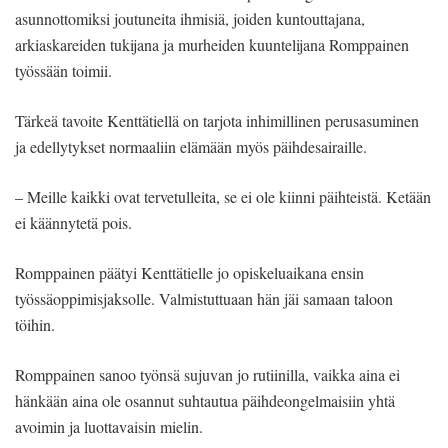
asunnottomiksi joutuneita ihmisiä, joiden kuntouttajana,
arkiaskareiden tukijana ja murheiden kuuntelijana Romppainen
työssään toimii.
Tärkeä tavoite Kenttätiellä on tarjota inhimillinen perusasuminen
ja edellytykset normaaliin elämään myös päihdesairaille.
– Meille kaikki ovat tervetulleita, se ei ole kiinni päihteistä. Ketään
ei käännytetä pois.
Romppainen päätyi Kenttätielle jo opiskeluaikana ensin
työssäoppimisjaksolle. Valmistuttuaan hän jäi samaan taloon
töihin.
Romppainen sanoo työnsä sujuvan jo rutiinilla, vaikka aina ei
hänkään aina ole osannut suhtautua päihdeongelmaisiin yhtä
avoimin ja luottavaisin mielin.