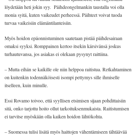
löydetään heti jokin syy. Päihdeongelmankin taustalla voi olla
monia syitä, kuten vaikeudet perheessä. Päihteet voivat tuoda
turvaa vaikeisiin elämäntilanteisiin.
Myös hoidon epäonnistuminen saatetaan pistää päihdesairaan
omaksi syyksi. Romppainen kertoo itsekin kärsivänsä joskus
turhautuvansa, jos asiakas ei olekaan pysynyt raittiina.
– Mutta eihän se kaikille ole niin helppoa raitistua. Retkahtaminen
on kuitenkin todennäköisesti isompi pettymys sille ihmiselle
itselleen, kuin minulle.
Essi Rovamo toivoo, että syyllisen etsimisen sijaan pohdittaisiin
sitä, onko tarjottu hoito ollut tarkoituksenmukaista. Raitistumisen
ei tarvitse myöskään olla kaiken hoidon lähtökohta.
– Suomessa tulisi lisätä myös haittojen vähentämiseen tähtäävää