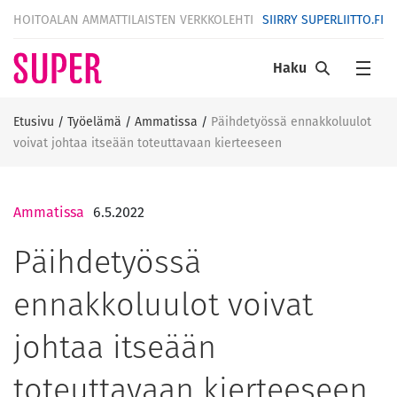
HOITOALAN AMMATTILAISTEN VERKKOLEHTI
SIIRRY SUPERLIITTO.FI
Haku
Etusivu
/
Työelämä
/
Ammatissa
/
Päihdetyössä ennakkoluulot
voivat johtaa itseään toteuttavaan kierteeseen
Ammatissa
6.5.2022
Päihdetyössä
ennakkoluulot voivat
johtaa itseään
toteuttavaan kierteeseen