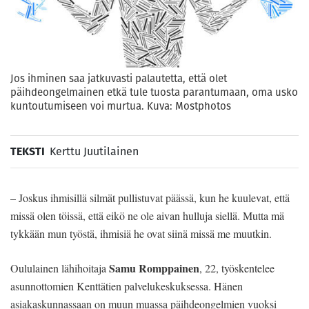
Jos ihminen saa jatkuvasti palautetta, että olet
päihdeongelmainen etkä tule tuosta parantumaan, oma usko
kuntoutumiseen voi murtua. Kuva: Mostphotos
TEKSTI
Kerttu Juutilainen
– Joskus ihmisillä silmät pullistuvat päässä, kun he kuulevat, että
missä olen töissä, että eikö ne ole aivan hulluja siellä. Mutta mä
tykkään mun työstä, ihmisiä he ovat siinä missä me muutkin.
Samu Romppainen
Oululainen lähihoitaja
, 22, työskentelee
asunnottomien Kenttätien palvelukeskuksessa. Hänen
asiakaskunnassaan on muun muassa päihdeongelmien vuoksi