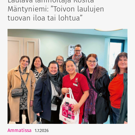
Mäntyniemi: ”Toivon laulujen
tuovan iloa tai lohtua”
Ammatissa
1.7.2026