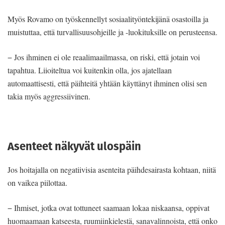
Myös Rovamo on työskennellyt sosiaalityöntekijänä osastoilla ja
muistuttaa, että turvallisuusohjeille ja -luokituksille on perusteensa.
− Jos ihminen ei ole reaalimaailmassa, on riski, että jotain voi
tapahtua. Liioiteltua voi kuitenkin olla, jos ajatellaan
automaattisesti, että päihteitä yhtään käyttänyt ihminen olisi sen
takia myös aggressiivinen.
Asenteet näkyvät ulospäin
Jos hoitajalla on negatiivisia asenteita päihdesairasta kohtaan, niitä
on vaikea piilottaa.
− Ihmiset, jotka ovat tottuneet saamaan lokaa niskaansa, oppivat
huomaamaan katseesta, ruumiinkielestä, sanavalinnoista, että onko