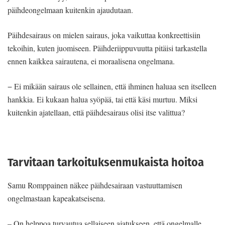
päihdeongelmaan kuitenkin ajaudutaan.
Päihdesairaus on mielen sairaus, joka vaikuttaa konkreettisiin
tekoihin, kuten juomiseen. Päihderiippuvuutta pitäisi tarkastella
ennen kaikkea sairautena, ei moraalisena ongelmana.
− Ei mikään sairaus ole sellainen, että ihminen haluaa sen itselleen
hankkia. Ei kukaan halua syöpää, tai että käsi murtuu. Miksi
kuitenkin ajatellaan, että päihdesairaus olisi itse valittua?
Tarvitaan tarkoituksenmukaista hoitoa
Samu Romppainen näkee päihdesairaan vastuuttamisen
ongelmastaan kapeakatseisena.
– On helppoa turvautua sellaiseen ajatukseen, että ongelmalle