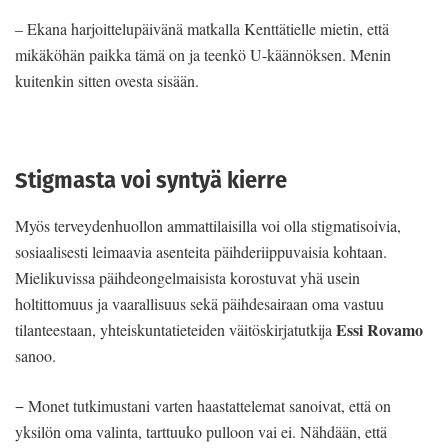
– Ekana harjoittelupäivänä matkalla Kenttätielle mietin, että
mikäköhän paikka tämä on ja teenkö U-käännöksen. Menin
kuitenkin sitten ovesta sisään.
Stigmasta voi syntyä kierre
Myös terveydenhuollon ammattilaisilla voi olla stigmatisoivia,
sosiaalisesti leimaavia asenteita päihderiippuvaisia kohtaan.
Mielikuvissa päihdeongelmaisista korostuvat yhä usein
holtittomuus ja vaarallisuus sekä päihdesairaan oma vastuu
Essi Rovamo
tilanteestaan, yhteiskuntatieteiden väitöskirjatutkija
sanoo.
− Monet tutkimustani varten haastattelemat sanoivat, että on
yksilön oma valinta, tarttuuko pulloon vai ei. Nähdään, että