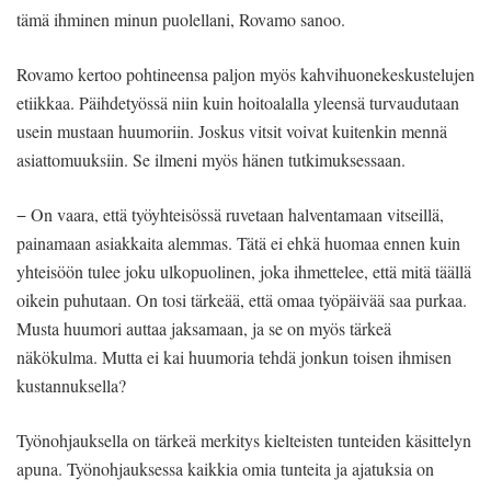
tämä ihminen minun puolellani, Rovamo sanoo.
Rovamo kertoo pohtineensa paljon myös kahvihuonekeskustelujen
etiikkaa. Päihdetyössä niin kuin hoitoalalla yleensä turvaudutaan
usein mustaan huumoriin. Joskus vitsit voivat kuitenkin mennä
asiattomuuksiin. Se ilmeni myös hänen tutkimuksessaan.
− On vaara, että työyhteisössä ruvetaan halventamaan vitseillä,
painamaan asiakkaita alemmas. Tätä ei ehkä huomaa ennen kuin
yhteisöön tulee joku ulkopuolinen, joka ihmettelee, että mitä täällä
oikein puhutaan. On tosi tärkeää, että omaa työpäivää saa purkaa.
Musta huumori auttaa jaksamaan, ja se on myös tärkeä
näkökulma. Mutta ei kai huumoria tehdä jonkun toisen ihmisen
kustannuksella?
Työnohjauksella on tärkeä merkitys kielteisten tunteiden käsittelyn
apuna. Työnohjauksessa kaikkia omia tunteita ja ajatuksia on