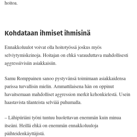
hoitoa.
Kohdataan ihmiset ihmisinä
Ennakkoluulot voivat olla hoitotyössä joskus myös
selviytymiskeinoja. Hoitajan on ehkä varauduttava mahdollisesti
aggressiivisiin asiakkaisiin.
Samu Romppainen sanoo pystyvänsä toimimaan asiakkaidensa
parissa turvallisin mielin. Ammattilaisena hän on oppinut
havaitsemaan mahdolliset aggression merkit kehonkielestä. Usein
haastavista tilanteista selviää puhumalla.
– Lähipiiriäni työni tuntuu huolettavan enemmän kuin minua
itseäni. Heillä ehkä on enemmän ennakkoluuloja
päihteidenkäyttäjistä.