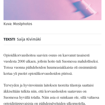
Kuva: Mostphotos
TEKSTI
Saija Kivimäki
Opioidikorvaushoitoa saavien osuus on kasvanut tasaisesti
vuodesta 2000 alkaen, jolloin hoito tuli Suomessa mahdolliseksi.
Toissa vuonna päihdehoidon huumeasiakkaista oli ensimmäistä
kertaa yli puolet opioidikorvaushoidon piirissä.
Terveyden ja hyvinvoinnin laitoksen tuoreita tilastoja saattaisi
äkkiseltään tulkita niin, että korvaushoidon saatavuus on
Suomessa hyvällä tolalla. Näin asia ei suinkaan ole, sillä valtaosa
opioidiriippuvaisista on päihdepalveluiden ulkopuolella,