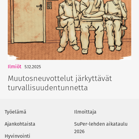
Ilmiöt
5.12.2025
Muutosneuvottelut järkyttävät
turvallisuudentunnetta
Työelämä
Ilmoittaja
Ajankohtaista
SuPer-lehden aikataulu
2026
Hyvinvointi