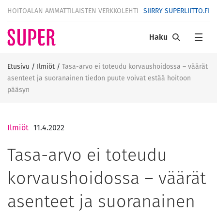
HOITOALAN AMMATTILAISTEN VERKKOLEHTI
SIIRRY SUPERLIITTO.FI
Haku
Etusivu
/
Ilmiöt
/
Tasa-arvo ei toteudu korvaushoidossa – väärät
asenteet ja suoranainen tiedon puute voivat estää hoitoon
pääsyn
Ilmiöt
11.4.2022
Tasa-arvo ei toteudu
korvaushoidossa – väärät
asenteet ja suoranainen