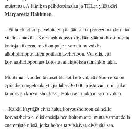
muistuttaa A-klinikan päihdesairaalan ja THL:n ylilääkäri
Margareeta
Häkkinen
.
– Päihdehuollon palveluita ylipäätään on tarpeeseen nähden liian
vähän saatavilla. Korvaushoidossa käydään säännöllisesti useita
kertoja viikossa, mikä on paljon verrattuna vaikka
alkoholiriippuvaisen potilaan avohoitoon. Voi olla, että
korvaushoitopotilaat korostuvat tilastoissa tämänkin takia.
Muutaman vuoden takaiset tilastot kertovat, että Suomessa on
opioidien ongelmakäyttäjiä lähes 30 000, joista vain noin joka
kuudes on korvaushoidossa. Häkkisen mukaan se on vähän.
– Kaikki käyttäjät eivät halua korvaushoitoon tai heille
korvaushoito ei olisi ensisijainen hoitomuoto, mutta varmuudella
enemmistö niistä, jotka hoitoa tarvitsisivat, eivät sitä saa.