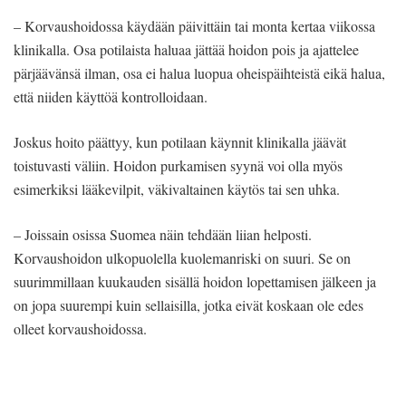
– Korvaushoidossa käydään päivittäin tai monta kertaa viikossa
klinikalla. Osa potilaista haluaa jättää hoidon pois ja ajattelee
pärjäävänsä ilman, osa ei halua luopua oheispäihteistä eikä halua,
että niiden käyttöä kontrolloidaan.
Joskus hoito päättyy, kun potilaan käynnit klinikalla jäävät
toistuvasti väliin. Hoidon purkamisen syynä voi olla myös
esimerkiksi lääkevilpit, väkivaltainen käytös tai sen uhka.
– Joissain osissa Suomea näin tehdään liian helposti.
Korvaushoidon ulkopuolella kuolemanriski on suuri. Se on
suurimmillaan kuukauden sisällä hoidon lopettamisen jälkeen ja
on jopa suurempi kuin sellaisilla, jotka eivät koskaan ole edes
olleet korvaushoidossa.