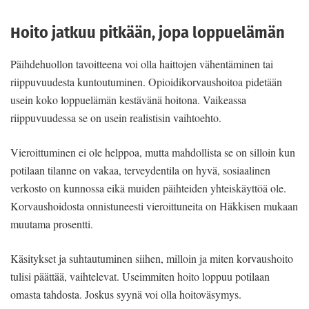
Hoito jatkuu pitkään, jopa loppuelämän
Päihdehuollon tavoitteena voi olla haittojen vähentäminen tai
riippuvuudesta kuntoutuminen. Opioidikorvaushoitoa pidetään
usein koko loppuelämän kestävänä hoitona. Vaikeassa
riippuvuudessa se on usein realistisin vaihtoehto.
Vieroittuminen ei ole helppoa, mutta mahdollista se on silloin kun
potilaan tilanne on vakaa, terveydentila on hyvä, sosiaalinen
verkosto on kunnossa eikä muiden päihteiden yhteiskäyttöä ole.
Korvaushoidosta onnistuneesti vieroittuneita on Häkkisen mukaan
muutama prosentti.
Käsitykset ja suhtautuminen siihen, milloin ja miten korvaushoito
tulisi päättää, vaihtelevat. Useimmiten hoito loppuu potilaan
omasta tahdosta. Joskus syynä voi olla hoitoväsymys.