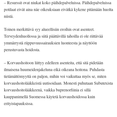
– Resurssit ovat niukat koko päihdepalveluissa. Päihdepalveluissa
potilaat eivät aina näe oikeuksiaan eivätkä kykene pitämään huolta
niistä.
Toinen merkittävä syy alueellisiin eroihin ovat asenteet.
Terveydenhuollossa ja siitä päättävillä tahoilla ei ole riittävää
ymmärrystä riippuvuussairauksien luonteesta ja näyttöön
perustuvasta hoidosta.
– Korvaushoitoon liittyy edelleen asenteita, että sitä pidetään
ilmaisena huumeidenjakeluna eikä oikeana hoitona. Puhdasta
tietämättömyyttä on paljon, mihin voi vaikuttaa myös se, miten
korvaushoitolääkkeistä uutisoidaan. Monesti puhutaan Subutexista
korvaushoitolääkkeenä, vaikka buprenorfiinia ei sillä
kauppanimellä Suomessa käytetä korvaushoidossa kuin
erityistapauksissa.