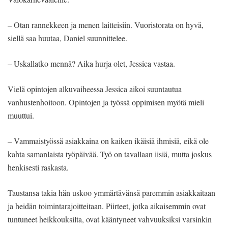
– Otan rannekkeen ja menen laitteisiin. Vuoristorata on hyvä,
siellä saa huutaa, Daniel suunnittelee.
– Uskallatko mennä? Aika hurja olet, Jessica vastaa.
Vielä opintojen alkuvaiheessa Jessica aikoi suuntautua
vanhustenhoitoon. Opintojen ja työssä oppimisen myötä mieli
muuttui.
– Vammaistyössä asiakkaina on kaiken ikäisiä ihmisiä, eikä ole
kahta samanlaista työpäivää. Työ on tavallaan iisiä, mutta joskus
henkisesti raskasta.
Taustansa takia hän uskoo ymmärtävänsä paremmin asiakkaitaan
ja heidän toimintarajoitteitaan. Piirteet, jotka aikaisemmin ovat
tuntuneet heikkouksilta, ovat kääntyneet vahvuuksiksi varsinkin