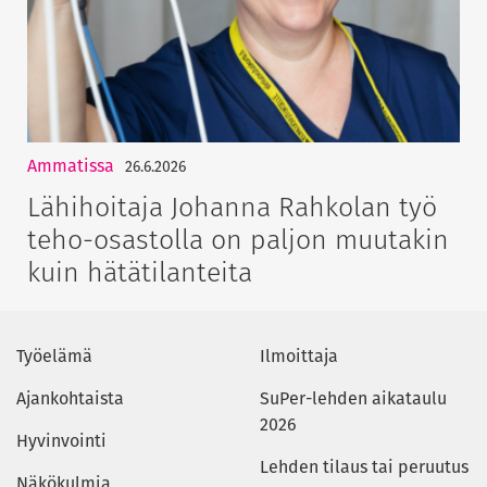
Ammatissa
26.6.2026
Lähihoitaja Johanna Rahkolan työ
teho-osastolla on paljon muutakin
kuin hätätilanteita
Työelämä
Ilmoittaja
Ajankohtaista
SuPer-lehden aikataulu
2026
Hyvinvointi
Lehden tilaus tai peruutus
Näkökulmia