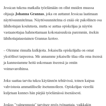
Jessican tukena matkalla työelämään on ollut muiden muassa
Johanna Grannas
ohjaaja
, joka on auttanut Jessicaa laatimaan
näyttösuunnitelmaa. Näyttösuunnitelma ei enää ole pakollinen osa
lähihoitajan koulutusta, mutta se auttaa opiskelijaa ja näytön
vastaanottajaa hahmottamaan kokonaisuuksia paremmin, itsekin
lähihoitajataustainen Grannas kertoo.
– Olemme rinnalla kulkijoita. Jokaisella opiskelijalla on omat
yksiölliset tarpeensa. Me annamme jokaiselle tilaa olla oma itsensä
ja kannustamme heitä uskomaan itseensä ja omiin
voimavaroihinsa.
Joku saattaa tarvita tukea käytännön tehtävissä, toinen kaipaa
vahvistusta ammatilliselle itsetunnolleen. Opiskelijan vierellä
kuljetaan kunnes hän pärjää työelämässä itsenäisesti.
Joskus ”valmennusta” tarvitsee myös työnantaja, vaikkakin