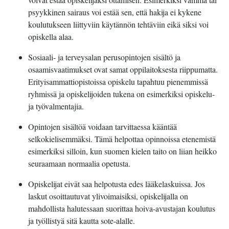
psyykkinen sairaus voi estää sen, että hakija ei kykene
koulutukseen liittyviin käytännön tehtäviin eikä siksi voi
opiskella alaa.
Sosiaali- ja terveysalan perusopintojen sisältö ja
osaamisvaatimukset ovat samat oppilaitoksesta riippumatta.
Erityisammattiopistoissa opiskelu tapahtuu pienemmissä
ryhmissä ja opiskelijoiden tukena on esimerkiksi opiskelu-
ja työvalmentajia.
Opintojen sisältöä voidaan tarvittaessa kääntää
selkokielisemmäksi. Tämä helpottaa opinnoissa etenemistä
esimerkiksi silloin, kun suomen kielen taito on liian heikko
seuraamaan normaalia opetusta.
Opiskelijat eivät saa helpotusta edes lääkelaskuissa. Jos
laskut osoittautuvat ylivoimaisiksi, opiskelijalla on
mahdollista halutessaan suorittaa hoiva-avustajan koulutus
ja työllistyä sitä kautta sote-alalle.