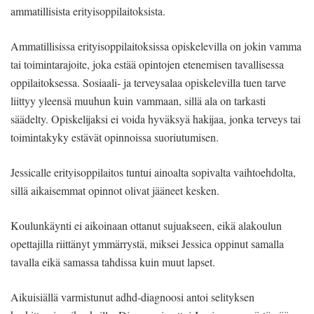
ammatillisista erityisoppilaitoksista.
Ammatillisissa erityisoppilaitoksissa opiskelevilla on jokin vamma
tai toimintarajoite, joka estää opintojen etenemisen tavallisessa
oppilaitoksessa. Sosiaali- ja terveysalaa opiskelevilla tuen tarve
liittyy yleensä muuhun kuin vammaan, sillä ala on tarkasti
säädelty. Opiskelijaksi ei voida hyväksyä hakijaa, jonka terveys tai
toimintakyky estävät opinnoissa suoriutumisen.
Jessicalle erityisoppilaitos tuntui ainoalta sopivalta vaihtoehdolta,
sillä aikaisemmat opinnot olivat jääneet kesken.
Koulunkäynti ei aikoinaan ottanut sujuakseen, eikä alakoulun
opettajilla riittänyt ymmärrystä, miksei Jessica oppinut samalla
tavalla eikä samassa tahdissa kuin muut lapset.
Aikuisiällä varmistunut adhd-diagnoosi antoi selityksen