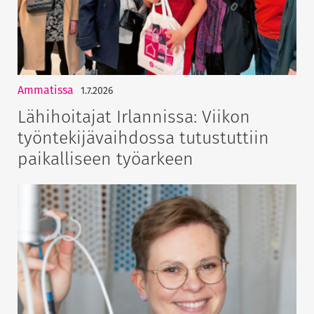
Ammatissa
1.7.2026
Lähihoitajat Irlannissa: Viikon
työntekijävaihdossa tutustuttiin
paikalliseen työarkeen