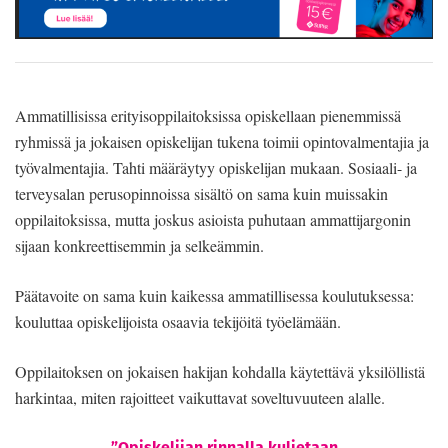
Ammatillisissa erityisoppilaitoksissa opiskellaan pienemmissä
ryhmissä ja jokaisen opiskelijan tukena toimii opintovalmentajia ja
työvalmentajia. Tahti määräytyy opiskelijan mukaan. Sosiaali- ja
terveysalan perusopinnoissa sisältö on sama kuin muissakin
oppilaitoksissa, mutta joskus asioista puhutaan ammattijargonin
sijaan konkreettisemmin ja selkeämmin.
Päätavoite on sama kuin kaikessa ammatillisessa koulutuksessa:
kouluttaa opiskelijoista osaavia tekijöitä työelämään.
Oppilaitoksen on jokaisen hakijan kohdalla käytettävä yksilöllistä
harkintaa, miten rajoitteet vaikuttavat soveltuvuuteen alalle.
”Opiskelijan rinnalla kuljetaan