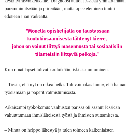
keskittymisvaikeuksille. Diagnoosi auttoi Jessicaa ymmärtämään
paremmin itseään ja piirteitään, mutta opiskeleminen tuntui
edelleen liian vaikealta.
”Monella opiskelijalla on taustassaan
koulukiusaamisesta lähtenyt kierre,
johon on voinut liittyä masennusta tai sosiaalisiin
tilanteisiin liittyviä pelkoja.”
Kun omat lapset tulivat kouluikään, iski sisuuntuminen.
– Tiesin, että nyt on oikea hetki. Tuli voimakas tunne, että haluan
työelämään ja paperit valmistumisesta.
Aikaisempi työkokemus vanhusten parissa oli saanut Jessican
vakuuttumaan ihmisläheisestä työstä ja ihmisten auttamisesta.
– Minua on helppo lähestyä ja tulen toimeen kaikenlaisten