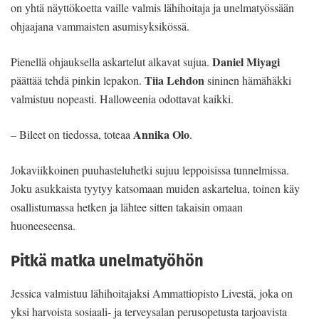
on yhtä näyttökoetta vaille valmis lähihoitaja ja unelmatyössään
ohjaajana vammaisten asumisyksikössä.
Daniel Miyagi
Pienellä ohjauksella askartelut alkavat sujua.
Tiia Lehdon
päättää tehdä pinkin lepakon.
sininen hämähäkki
valmistuu nopeasti. Halloweenia odottavat kaikki.
Annika Olo
– Bileet on tiedossa, toteaa
.
Jokaviikkoinen puuhasteluhetki sujuu leppoisissa tunnelmissa.
Joku asukkaista tyytyy katsomaan muiden askartelua, toinen käy
osallistumassa hetken ja lähtee sitten takaisin omaan
huoneeseensa.
Pitkä matka unelmatyöhön
Jessica valmistuu lähihoitajaksi Ammattiopisto Livestä, joka on
yksi harvoista sosiaali- ja terveysalan perusopetusta tarjoavista