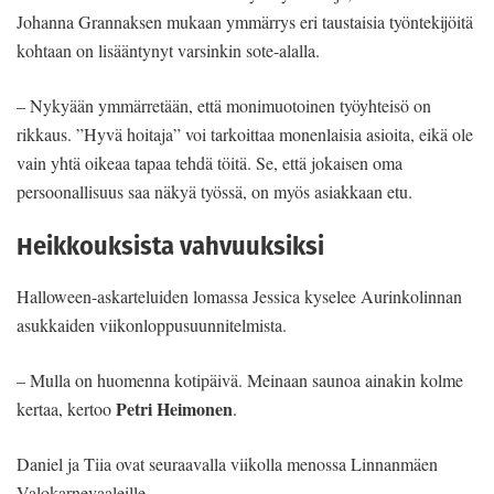
Johanna Grannaksen mukaan ymmärrys eri taustaisia työntekijöitä
kohtaan on lisääntynyt varsinkin sote-alalla.
– Nykyään ymmärretään, että monimuotoinen työyhteisö on
rikkaus. ”Hyvä hoitaja” voi tarkoittaa monenlaisia asioita, eikä ole
vain yhtä oikeaa tapaa tehdä töitä. Se, että jokaisen oma
persoonallisuus saa näkyä työssä, on myös asiakkaan etu.
Heikkouksista vahvuuksiksi
Halloween-askarteluiden lomassa Jessica kyselee Aurinkolinnan
asukkaiden viikonloppusuunnitelmista.
– Mulla on huomenna kotipäivä. Meinaan saunoa ainakin kolme
Petri Heimonen
kertaa, kertoo
.
Daniel ja Tiia ovat seuraavalla viikolla menossa Linnanmäen
Valokarnevaaleille.