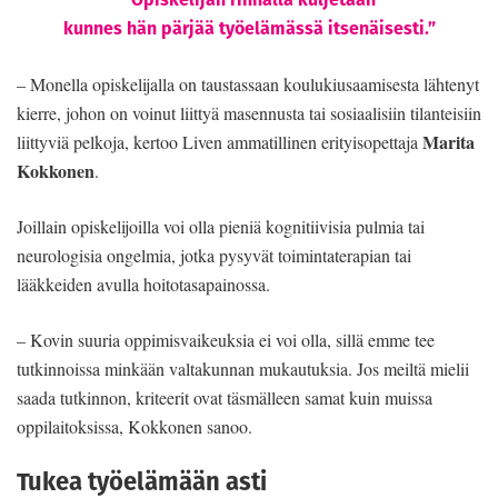
kunnes hän pärjää työelämässä itsenäisesti.”
– Monella opiskelijalla on taustassaan koulukiusaamisesta lähtenyt
kierre, johon on voinut liittyä masennusta tai sosiaalisiin tilanteisiin
Marita
liittyviä pelkoja, kertoo Liven ammatillinen erityisopettaja
Kokkonen
.
Joillain opiskelijoilla voi olla pieniä kognitiivisia pulmia tai
neurologisia ongelmia, jotka pysyvät toimintaterapian tai
lääkkeiden avulla hoitotasapainossa.
– Kovin suuria oppimisvaikeuksia ei voi olla, sillä emme tee
tutkinnoissa minkään valtakunnan mukautuksia. Jos meiltä mielii
saada tutkinnon, kriteerit ovat täsmälleen samat kuin muissa
oppilaitoksissa, Kokkonen sanoo.
Tukea työelämään asti