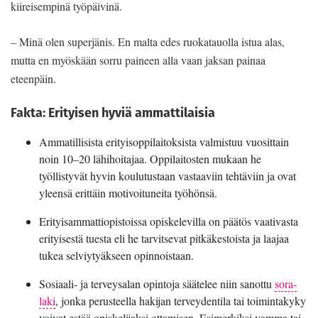
kiireisempinä työpäivinä.
– Minä olen superjänis. En malta edes ruokatauolla istua alas,
mutta en myöskään sorru paineen alla vaan jaksan painaa
eteenpäin.
Fakta: Erityisen hyviä ammattilaisia
Ammatillisista erityisoppilaitoksista valmistuu vuosittain
noin 10–20 lähihoitajaa. Oppilaitosten mukaan he
työllistyvät hyvin koulutustaan vastaaviin tehtäviin ja ovat
yleensä erittäin motivoituneita työhönsä.
Erityisammattiopistoissa opiskelevilla on päätös vaativasta
erityisestä tuesta eli he tarvitsevat pitkäkestoista ja laajaa
tukea selviytyäkseen opinnoistaan.
Sosiaali- ja terveysalan opintoja säätelee niin sanottu
sora-
laki
, jonka perusteella hakijan terveydentila tai toimintakyky
voivat estää opiskelijaksi ottamisen. Esimerkiksi vamma tai