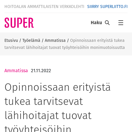
HOITOALAN AMMATTILAISTEN VERKKOLEHTI
SIIRRY SUPERLIITTO.FI
Haku
Etusivu
/
Työelämä
/
Ammatissa
/
Opinnoissaan erityistä tukea
tarvitsevat lähihoitajat tuovat työyhteisöihin monimuotoisuutta
Ammatissa
21.11.2022
Opinnoissaan erityistä
tukea tarvitsevat
lähihoitajat tuovat
työyhteisöihin