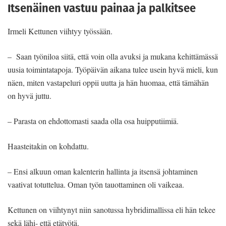
Itsenäinen vastuu painaa ja palkitsee
Irmeli Kettunen viihtyy työssään.
– Saan työniloa siitä, että voin olla avuksi ja mukana kehittämässä
uusia toimintatapoja. Työpäivän aikana tulee usein hyvä mieli, kun
näen, miten vastapeluri oppii uutta ja hän huomaa, että tämähän
on hyvä juttu.
– Parasta on ehdottomasti saada olla osa huipputiimiä.
Haasteitakin on kohdattu.
– Ensi alkuun oman kalenterin hallinta ja itsensä johtaminen
vaativat totuttelua. Oman työn tauottaminen oli vaikeaa.
Kettunen on viihtynyt niin sanotussa hybridimallissa eli hän tekee
sekä lähi- että etätyötä.