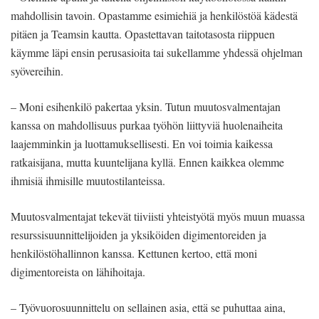
mahdollisin tavoin. Opastamme esimiehiä ja henkilöstöä kädestä
pitäen ja Teamsin kautta. Opastettavan taitotasosta riippuen
käymme läpi ensin perusasioita tai sukellamme yhdessä ohjelman
syövereihin.
– Moni esihenkilö pakertaa yksin. Tutun muutosvalmentajan
kanssa on mahdollisuus purkaa työhön liittyviä huolenaiheita
laajemminkin ja luottamuksellisesti. En voi toimia kaikessa
ratkaisijana, mutta kuuntelijana kyllä. Ennen kaikkea olemme
ihmisiä ihmisille muutostilanteissa.
Muutosvalmentajat tekevät tiiviisti yhteistyötä myös muun muassa
resurssisuunnittelijoiden ja yksiköiden digimentoreiden ja
henkilöstöhallinnon kanssa. Kettunen kertoo, että moni
digimentoreista on lähihoitaja.
– Työvuorosuunnittelu on sellainen asia, että se puhuttaa aina,