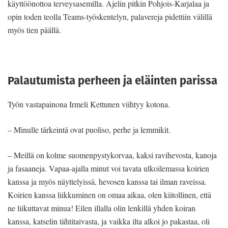
käyttöönottoa terveysasemilla. Ajelin pitkin Pohjois-Karjalaa ja
opin toden teolla Teams-työskentelyn, palavereja pidettiin välillä
myös tien päällä.
Palautumista perheen ja eläinten parissa
Työn vastapainona Irmeli Kettunen viihtyy kotona.
– Minulle tärkeintä ovat puoliso, perhe ja lemmikit.
– Meillä on kolme suomenpystykorvaa, kaksi ravihevosta, kanoja
ja fasaaneja. Vapaa-ajalla minut voi tavata ulkoilemassa koirien
kanssa ja myös näyttelyissä, hevosen kanssa tai ilman raveissa.
Koirien kanssa liikkuminen on omaa aikaa, olen kiitollinen, että
ne liikuttavat minua! Eilen illalla olin lenkillä yhden koiran
kanssa, katselin tähtitaivasta, ja vaikka ilta alkoi jo pakastaa, oli