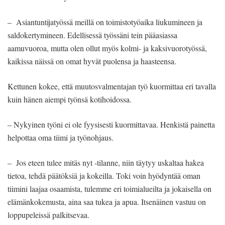
– Asiantuntijatyössä meillä on toimistotyöaika liukumineen ja
saldokertymineen. Edellisessä työssäni tein pääasiassa
aamuvuoroa, mutta olen ollut myös kolmi- ja kaksivuorotyössä,
kaikissa näissä on omat hyvät puolensa ja haasteensa.
Kettunen kokee, että muutosvalmentajan työ kuormittaa eri tavalla
kuin hänen aiempi työnsä kotihoidossa.
– Nykyinen työni ei ole fyysisesti kuormittavaa. Henkistä painetta
helpottaa oma tiimi ja työnohjaus.
– Jos eteen tulee mitäs nyt -tilanne, niin täytyy uskaltaa hakea
tietoa, tehdä päätöksiä ja kokeilla. Toki voin hyödyntää oman
tiimini laajaa osaamista, tulemme eri toimialueilta ja jokaisella on
elämänkokemusta, aina saa tukea ja apua. Itsenäinen vastuu on
loppupeleissä palkitsevaa.