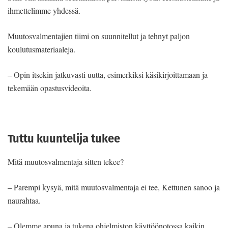
ihmettelimme yhdessä.
Muutosvalmentajien tiimi on suunnitellut ja tehnyt paljon
koulutusmateriaaleja.
– Opin itsekin jatkuvasti uutta, esimerkiksi käsikirjoittamaan ja
tekemään opastusvideoita.
Tuttu kuuntelija tukee
Mitä muutosvalmentaja sitten tekee?
– Parempi kysyä, mitä muutosvalmentaja ei tee, Kettunen sanoo ja
naurahtaa.
– Olemme apuna ja tukena ohjelmiston käyttöönotossa kaikin