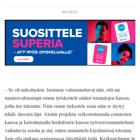
MAINOS
– Se oli tarkoituskin. Jaoimme valmennettavat niin, että me
muutosvalmentajat emme työskentele niiden toimialojen kanssa,
joilta itse tulemme. Näin emme tarkastele asiaa näin se täytyy
tehdä -linssien läpi. Aloitin projektin verkostoitumalla esimiesten
kanssa ja kartoittamalla henkilöstön kanssa työvuorosuunnitteluun
vaikuttavia asioita ja sitä, miten suunnittelu käytännössä toteutuu.
Sain olla mukana seuraamassa päivittäistä työtä. Keskustelimme ja