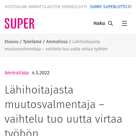
HOITOALAN AMMATTILAISTEN VERKKOLEHTI
SIIRRY SUPERLIITTO.FI
Haku
Etusivu
/
Työelämä
/
Ammatissa
/
Lähihoitajasta
muutosvalmentaja – vaihtelu tuo uutta virtaa työhön
Ammatissa
4.5.2022
Lähihoitajasta
muutosvalmentaja –
vaihtelu tuo uutta virtaa
työhön