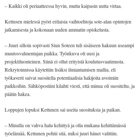
– Kaikki oli periaatteessa hyvin, mutta kaipasin uutta virtaa.
Kettusen mielessä pyöri erilaisia vaihtoehtoja sote-alan opintojen
jatkamisesta ja kokonaan uuden ammatin opiskelusta.
– Juuri silloin sopivasti Siun Soteen tuli sisäiseen hakuun useampi
muutosvalmentajan paikka. Työnkuva oli uusi ja
projektiluonteinen. Siinä ei ollut erityistä koulutusvaatimusta.
Rekrytoinnissa käytettiin lisäksi ilmiantamisen mallia, eli
työkaverit saivat suositella potentiaalisia hakijoita avoimiin
paikkoihin. Sähköpostiini kilahti viesti, että minua oli suositeltu, ja
päätin hakea.
Loppujen lopuksi Kettunen sai useita suosituksia ja paikan.
– Minulla on vahva halu kehittyä ja olla mukana kehittämässä
työelämää, Kettunen pohtii sitä, miksi juuri hänet valittiin.