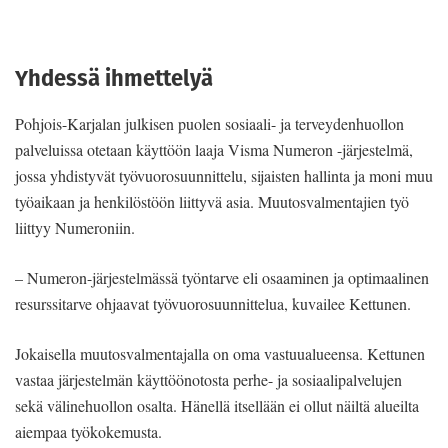
Yhdessä ihmettelyä
Pohjois-Karjalan julkisen puolen sosiaali- ja terveydenhuollon
palveluissa otetaan käyttöön laaja Visma Numeron -järjestelmä,
jossa yhdistyvät työvuorosuunnittelu, sijaisten hallinta ja moni muu
työaikaan ja henkilöstöön liittyvä asia. Muutosvalmentajien työ
liittyy Numeroniin.
– Numeron-järjestelmässä työntarve eli osaaminen ja optimaalinen
resurssitarve ohjaavat työvuorosuunnittelua, kuvailee Kettunen.
Jokaisella muutosvalmentajalla on oma vastuualueensa. Kettunen
vastaa järjestelmän käyttöönotosta perhe- ja sosiaalipalvelujen
sekä välinehuollon osalta. Hänellä itsellään ei ollut näiltä alueilta
aiempaa työkokemusta.