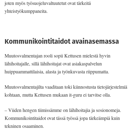
joten myös työsuojeluvaltuutetut ovat tärkeitä
yhteistyökumppaneita.
Kommunikointitaidot avainasemassa
Muutosvalmentajan rooli sopii Kettusen mielestä hyvin
lähihoitajalle, sillä lähihoitajat ovat asiakaspalvelun
huippuammattilaisia, alasta ja työnkuvasta riippumatta.
Muutosvalmentajilta vaaditaan toki kiinnostusta tietojärjestelmiä
kohtaan, mutta Kettusen mukaan it-guru ei tarvitse olla.
– Viiden hengen tiimissämme on lähihoitajia ja sosionomeja.
Kommunikointitaidot ovat tässä työssä jopa tärkeämpiä kuin
tekninen osaaminen.