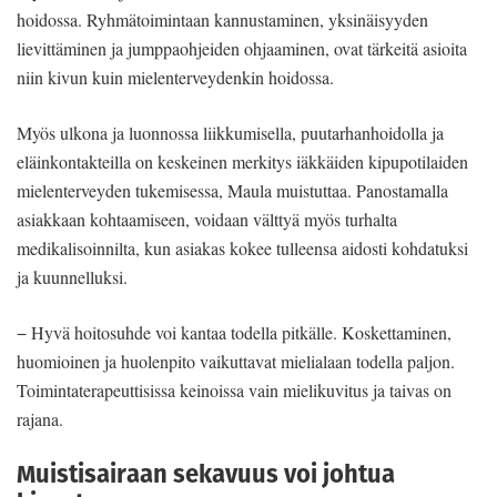
hoidossa. Ryhmätoimintaan kannustaminen, yksinäisyyden
lievittäminen ja jumppaohjeiden ohjaaminen, ovat tärkeitä asioita
niin kivun kuin mielenterveydenkin hoidossa.
Myös ulkona ja luonnossa liikkumisella, puutarhanhoidolla ja
eläinkontakteilla on keskeinen merkitys iäkkäiden kipupotilaiden
mielenterveyden tukemisessa, Maula muistuttaa. Panostamalla
asiakkaan kohtaamiseen, voidaan välttyä myös turhalta
medikalisoinnilta, kun asiakas kokee tulleensa aidosti kohdatuksi
ja kuunnelluksi.
− Hyvä hoitosuhde voi kantaa todella pitkälle. Koskettaminen,
huomioinen ja huolenpito vaikuttavat mielialaan todella paljon.
Toimintaterapeuttisissa keinoissa vain mielikuvitus ja taivas on
rajana.
Muistisairaan sekavuus voi johtua