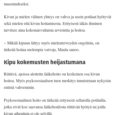
masennukseksi.
Kivun ja mielen välinen yhteys on vahva ja usein potilaat hyötyvät
sekä mielen että kivun hoitamisesta. Erityisesti iäkäs ihminen
tarvitsee aina kokonaisvaltaista arviointia ja hoitoa.
− Mikäli kipuun liittyy myös mielenterveyden ongelmia, on
tärkeää hoitaa molempia vaivoja, Maula sanoo.
Kipu kokemusten heijastumana
Riittävä, ajoissa aloitettu lääkehoito on keskeinen osa kivun
hoitoa. Myös psykososiaalisen tuen merkitys tunnistetaan nykyisin
entistä vahvemmin.
Psykososiaalinen hoito on tärkeää erityisesti sellaisilla potilailla,
jotka eivät koe saavansa lääkehoidosta riittävää hyötyä tai joilla
kivun aiheuttaja ei ole selvillä.