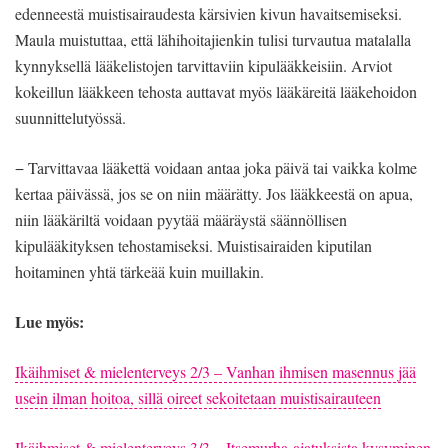
edenneestä muistisairaudesta kärsivien kivun havaitsemiseksi.
Maula muistuttaa, että lähihoitajienkin tulisi turvautua matalalla
kynnyksellä lääkelistojen tarvittaviin kipulääkkeisiin. Arviot
kokeillun lääkkeen tehosta auttavat myös lääkäreitä lääkehoidon
suunnittelutyössä.
− Tarvittavaa lääkettä voidaan antaa joka päivä tai vaikka kolme
kertaa päivässä, jos se on niin määrätty. Jos lääkkeestä on apua,
niin lääkäriltä voidaan pyytää määräystä säännöllisen
kipulääkityksen tehostamiseksi. Muistisairaiden kiputilan
hoitaminen yhtä tärkeää kuin muillakin.
Lue myös:
Ikäihmiset & mielenterveys 2/3 – Vanhan ihmisen masennus jää
usein ilman hoitoa, sillä oireet sekoitetaan muistisairauteen
Ikäihmiset & mielenterveys 3/3 – Itsemurha-ajatuksista kysyminen