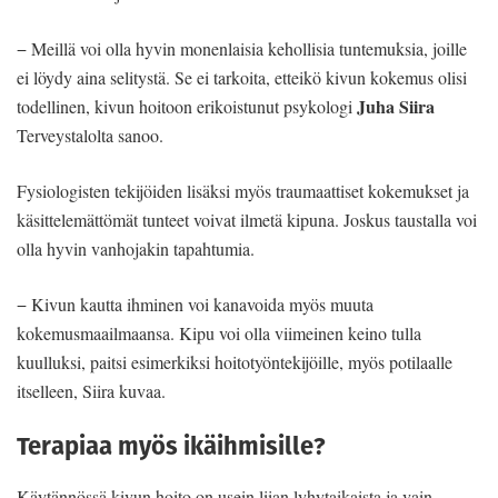
− Meillä voi olla hyvin monenlaisia kehollisia tuntemuksia, joille
ei löydy aina selitystä. Se ei tarkoita, etteikö kivun kokemus olisi
Juha Siira
todellinen, kivun hoitoon erikoistunut psykologi
Terveystalolta sanoo.
Fysiologisten tekijöiden lisäksi myös traumaattiset kokemukset ja
käsittelemättömät tunteet voivat ilmetä kipuna. Joskus taustalla voi
olla hyvin vanhojakin tapahtumia.
− Kivun kautta ihminen voi kanavoida myös muuta
kokemusmaailmaansa. Kipu voi olla viimeinen keino tulla
kuulluksi, paitsi esimerkiksi hoitotyöntekijöille, myös potilaalle
itselleen, Siira kuvaa.
Terapiaa myös ikäihmisille?
Käytännössä kivun hoito on usein liian lyhytaikaista ja vain