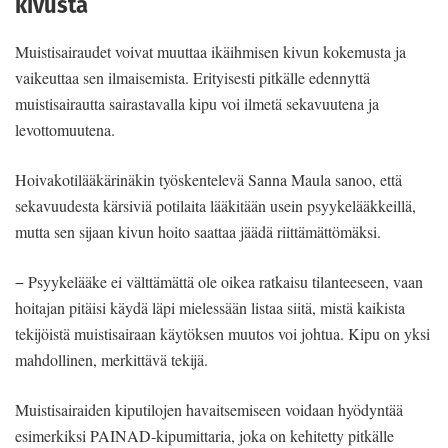
kivusta
Muistisairaudet voivat muuttaa ikäihmisen kivun kokemusta ja
vaikeuttaa sen ilmaisemista. Erityisesti pitkälle edennyttä
muistisairautta sairastavalla kipu voi ilmetä sekavuutena ja
levottomuutena.
Hoivakotilääkärinäkin työskentelevä Sanna Maula sanoo, että
sekavuudesta kärsiviä potilaita lääkitään usein psyykelääkkeillä,
mutta sen sijaan kivun hoito saattaa jäädä riittämättömäksi.
− Psyykelääke ei välttämättä ole oikea ratkaisu tilanteeseen, vaan
hoitajan pitäisi käydä läpi mielessään listaa siitä, mistä kaikista
tekijöistä muistisairaan käytöksen muutos voi johtua. Kipu on yksi
mahdollinen, merkittävä tekijä.
Muistisairaiden kiputilojen havaitsemiseen voidaan hyödyntää
esimerkiksi PAINAD-kipumittaria, joka on kehitetty pitkälle