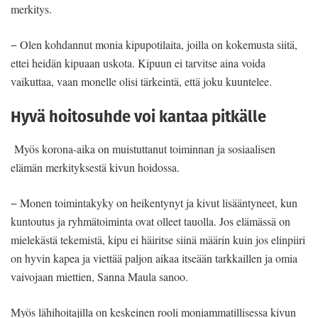
merkitys.
− Olen kohdannut monia kipupotilaita, joilla on kokemusta siitä,
ettei heidän kipuaan uskota. Kipuun ei tarvitse aina voida
vaikuttaa, vaan monelle olisi tärkeintä, että joku kuuntelee.
Hyvä hoitosuhde voi kantaa pitkälle
Myös korona-aika on muistuttanut toiminnan ja sosiaalisen
elämän merkityksestä kivun hoidossa.
− Monen toimintakyky on heikentynyt ja kivut lisääntyneet, kun
kuntoutus ja ryhmätoiminta ovat olleet tauolla. Jos elämässä on
mielekästä tekemistä, kipu ei häiritse siinä määrin kuin jos elinpiiri
on hyvin kapea ja viettää paljon aikaa itseään tarkkaillen ja omia
vaivojaan miettien, Sanna Maula sanoo.
Myös lähihoitajilla on keskeinen rooli moniammatillisessa kivun