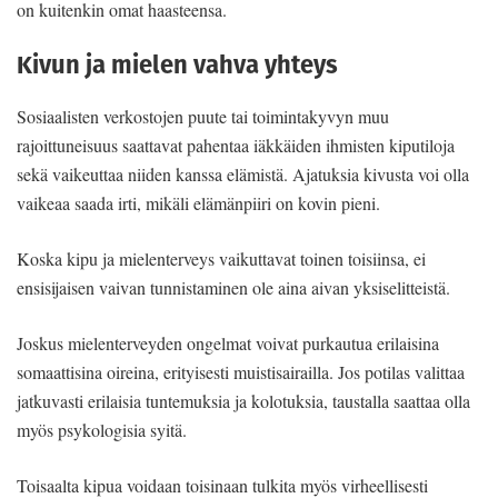
on kuitenkin omat haasteensa.
Kivun ja mielen vahva yhteys
Sosiaalisten verkostojen puute tai toimintakyvyn muu
rajoittuneisuus saattavat pahentaa iäkkäiden ihmisten kiputiloja
sekä vaikeuttaa niiden kanssa elämistä. Ajatuksia kivusta voi olla
vaikeaa saada irti, mikäli elämänpiiri on kovin pieni.
Koska kipu ja mielenterveys vaikuttavat toinen toisiinsa, ei
ensisijaisen vaivan tunnistaminen ole aina aivan yksiselitteistä.
Joskus mielenterveyden ongelmat voivat purkautua erilaisina
somaattisina oireina, erityisesti muistisairailla. Jos potilas valittaa
jatkuvasti erilaisia tuntemuksia ja kolotuksia, taustalla saattaa olla
myös psykologisia syitä.
Toisaalta kipua voidaan toisinaan tulkita myös virheellisesti