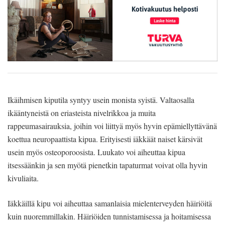
Ikäihmisen kiputila syntyy usein monista syistä. Valtaosalla
ikääntyneistä on eriasteista nivelrikkoa ja muita
rappeumasairauksia, joihin voi liittyä myös hyvin epämiellyttävänä
koettua neuropaattista kipua. Erityisesti iäkkäät naiset kärsivät
usein myös osteoporoosista. Luukato voi aiheuttaa kipua
itsessäänkin ja sen myötä pienetkin tapaturmat voivat olla hyvin
kivuliaita.
Iäkkäillä kipu voi aiheuttaa samanlaisia mielenterveyden häiriöitä
kuin nuoremmillakin. Häiriöiden tunnistamisessa ja hoitamisessa