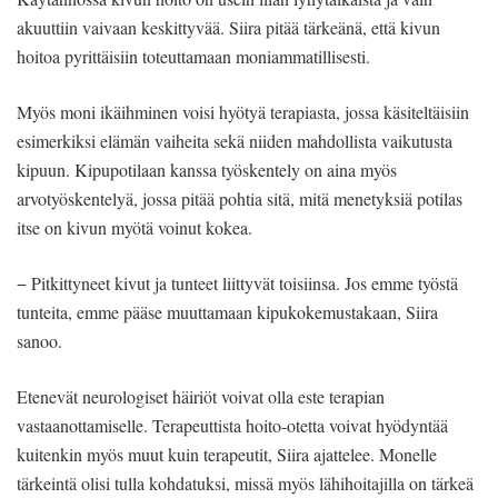
akuuttiin vaivaan keskittyvää. Siira pitää tärkeänä, että kivun
hoitoa pyrittäisiin toteuttamaan moniammatillisesti.
Myös moni ikäihminen voisi hyötyä terapiasta, jossa käsiteltäisiin
esimerkiksi elämän vaiheita sekä niiden mahdollista vaikutusta
kipuun. Kipupotilaan kanssa työskentely on aina myös
arvotyöskentelyä, jossa pitää pohtia sitä, mitä menetyksiä potilas
itse on kivun myötä voinut kokea.
− Pitkittyneet kivut ja tunteet liittyvät toisiinsa. Jos emme työstä
tunteita, emme pääse muuttamaan kipukokemustakaan, Siira
sanoo.
Etenevät neurologiset häiriöt voivat olla este terapian
vastaanottamiselle. Terapeuttista hoito-otetta voivat hyödyntää
kuitenkin myös muut kuin terapeutit, Siira ajattelee. Monelle
tärkeintä olisi tulla kohdatuksi, missä myös lähihoitajilla on tärkeä