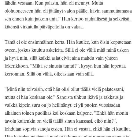
lähdin vessaan. Kun palasin, hän oli mennyt. Mutta
olohuoneeseen hän oli jättänyt valon päälle, kävin sammuttamassa
sen ennen kuin jatkoin unia.” Hän kertoo rauhallisesti ja selkeästi,
kätensä virkatulla päiväpeitolla on vakaa.
Tämä ei ole ensimmäinen kerta. Hän kuulee, kun öisin koputetaan
oveen, joskus kuuluu askeleita. Sillä ei ole väliä mitä minä uskon
ja hyvä niin, sillä kaikki asiat eivät aina mahdu vain yhteen
lokerikkoon. ”Miltä se sinusta tuntui?”, kysyn kun hän lopettaa
kerronnan. Sillä on väliä, oikeastaan vain sillä.
”Minä niin toivoisin, että hän olisi ollut täällä vielä palatessani,
mutta ei hän koskaan ole.” Sanoista tihkuu ikävä ja rakkaus ja
vaikka kipein suru on jo hellittänyt, ei yli puolen vuosisadan
aikainen toinen puolikas kai koskaan kalpene. ”Ehkä hän monin
tavoin kuitenkin on vielä täällä sinun kanssasi, eikö niin?”,
lohdutan sopivia sanoja etsien. Hän ei vastaa, ehkä hän ei kuullut.
Hän katselee miehensä puolen ikkunasta ulos nousevaa aamua ja