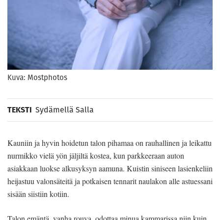
Kuva: Mostphotos
TEKSTI
Sydämellä Salla
Kauniin ja hyvin hoidetun talon pihamaa on rauhallinen ja leikattu
nurmikko vielä yön jäljiltä kostea, kun parkkeeraan auton
asiakkaan luokse alkusyksyn aamuna. Kuistin siniseen lasienkeliin
heijastuu valonsäteitä ja potkaisen tennarit naulakon alle astuessani
sisään siistiin kotiin.
Talon emäntä, vanha rouva, odottaa minua kammarissa niin kuin