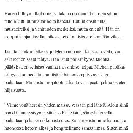
Hänen hillityn ulkokuorensa takana on muutakin, olen silloin
tällöin kuullut niitä tarinoita häneltä. Luulin ensin niitä
muistioireiksi ja vanhuuden merkeiksi, mutta en enää. Hän on
skarppi ja ajan tasalla kaikesta, eikä muistissa ole mitään vikaa.
Jään tänäänkin hetkeksi juttelemaan hänen kanssaan vielä, kun
askareet on saatu tehtyä. Hän istuu parisänkynsä laidalla,
päädyissä on sellaiset vanhat messinkiset tolpat. Miehen puolikas
sängystä on pedattu kauniisti ja hänen lempityynynsä on
paikallaan. Minä istun nojatuolilla häntä vastapäätä ja kuulostelen
hiljaisuutta.
”Viime yönä heräsin yhden maissa, vessaan piti lähteä. Aloin siinä
hankkiutua pystyyn ja siinä se Kalle istui, sängyllä omalla
paikallaan ja katseli ikkunasta ulos. Siinä me istuimme hämärässä
huoneessa hetken aikaa ja hengittelimme samaa ilmaa. Sitten minä