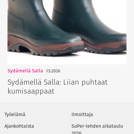
Sydämellä Salla
7.5.2026
Sydämellä Salla: Liian puhtaat
kumisaappaat
Työelämä
Ilmoittaja
Ajankohtaista
SuPer-lehden aikataulu
2026