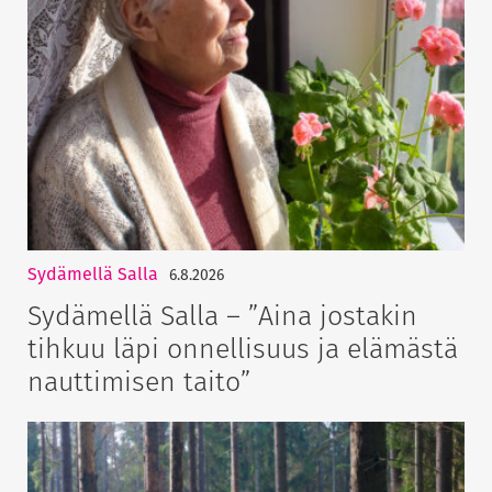
Sydämellä Salla
6.8.2026
Sydämellä Salla – ”Aina jostakin
tihkuu läpi onnellisuus ja elämästä
nauttimisen taito”