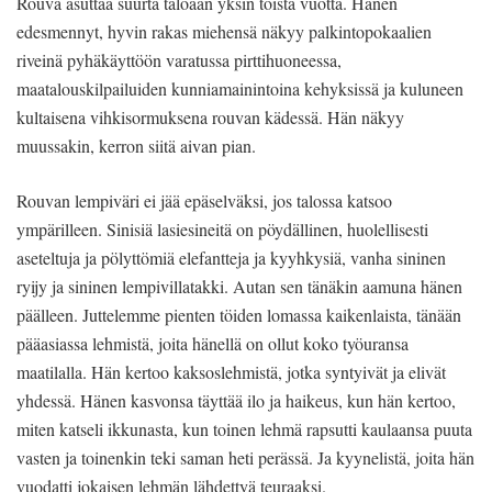
Rouva asuttaa suurta taloaan yksin toista vuotta. Hänen
edesmennyt, hyvin rakas miehensä näkyy palkintopokaalien
riveinä pyhäkäyttöön varatussa pirttihuoneessa,
maatalouskilpailuiden kunniamainintoina kehyksissä ja kuluneen
kultaisena vihkisormuksena rouvan kädessä. Hän näkyy
muussakin, kerron siitä aivan pian.
Rouvan lempiväri ei jää epäselväksi, jos talossa katsoo
ympärilleen. Sinisiä lasiesineitä on pöydällinen, huolellisesti
aseteltuja ja pölyttömiä elefantteja ja kyyhkysiä, vanha sininen
ryijy ja sininen lempivillatakki. Autan sen tänäkin aamuna hänen
päälleen. Juttelemme pienten töiden lomassa kaikenlaista, tänään
pääasiassa lehmistä, joita hänellä on ollut koko työuransa
maatilalla. Hän kertoo kaksoslehmistä, jotka syntyivät ja elivät
yhdessä. Hänen kasvonsa täyttää ilo ja haikeus, kun hän kertoo,
miten katseli ikkunasta, kun toinen lehmä rapsutti kaulaansa puuta
vasten ja toinenkin teki saman heti perässä. Ja kyynelistä, joita hän
vuodatti jokaisen lehmän lähdettyä teuraaksi.