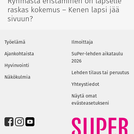
Ryhmästä eristäminen on lapselle
raskas kokemus – Kenen lapsi jää
sivuun?
Työelämä
Ilmoittaja
Ajankohtaista
SuPer-lehden aikataulu
2026
Hyvinvointi
Lehden tilaus tai peruutus
Näkökulmia
Yhteystiedot
Näytä omat
evästeasetukseni