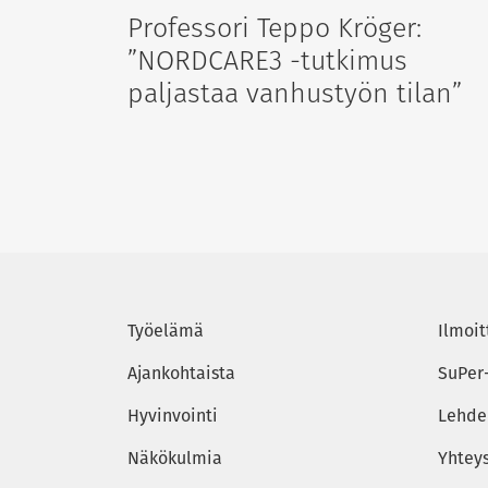
Professori Teppo Kröger:
”NORDCARE3 -tutkimus
paljastaa vanhustyön tilan”
Työelämä
Ilmoit
Ajankohtaista
SuPer
Hyvinvointi
Lehden
Näkökulmia
Yhtey