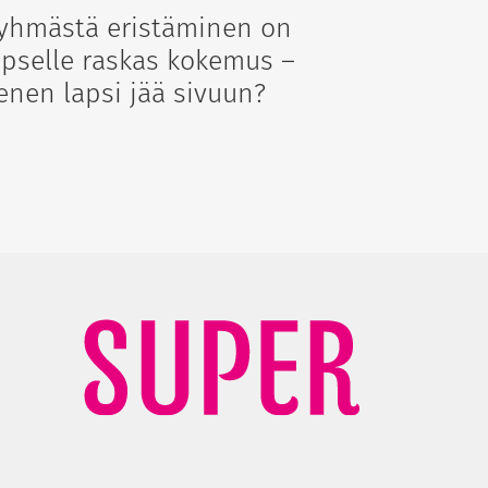
yhmästä eristäminen on
apselle raskas kokemus –
enen lapsi jää sivuun?