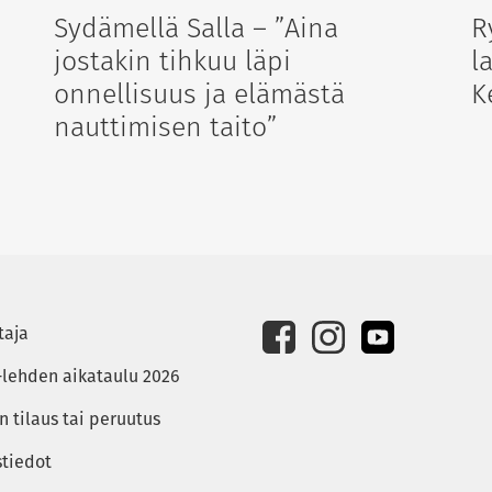
Sydämellä Salla – ”Aina
R
jostakin tihkuu läpi
l
onnellisuus ja elämästä
K
nauttimisen taito”
taja
-lehden aikataulu 2026
 tilaus tai peruutus
stiedot