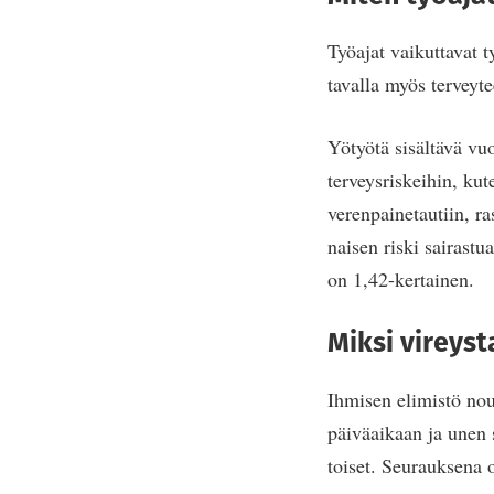
Työajat vaikuttavat 
tavalla myös terveyte
Yötyötä sisältävä vu
terveysriskeihin, ku
verenpainetautiin, r
naisen riski sairast
on 1,42-kertainen.
Miksi vireyst
Ihmisen elimistö nou
päiväaikaan ja unen
toiset. Seurauksena o