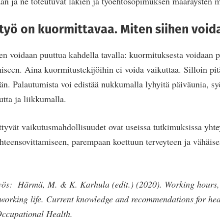
aan ja ne toteutuvat lakien ja työehtosopimuksen määräysten m
 työ on kuormittavaa. Miten siihen voi
n voidaan puuttua kahdella tavalla: kuormituksesta voidaan py
seen. Aina kuormitustekijöihin ei voida vaikuttaa. Silloin pitä
. Palautumista voi edistää nukkumalla lyhyitä päiväunia, syöm
tta ja liikkumalla.
ittyvät vaikutusmahdollisuudet ovat useissa tutkimuksissa yht
teensovittamiseen, parempaan koettuun terveyteen ja vähäis
myös:
Härmä, M. & K. Karhula (edit.)
(2020). Working hours,
 working life. Current knowledge and recommendations for hea
 Occupational Health.