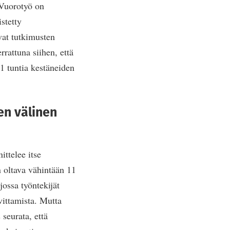
 Vuorotyö on
stetty
vat tutkimusten
rattuna siihen, että
11 tuntia kestäneiden
en välinen
ittelee itse
n oltava vähintään 11
ossa työntekijät
vittamista. Mutta
seurata, että