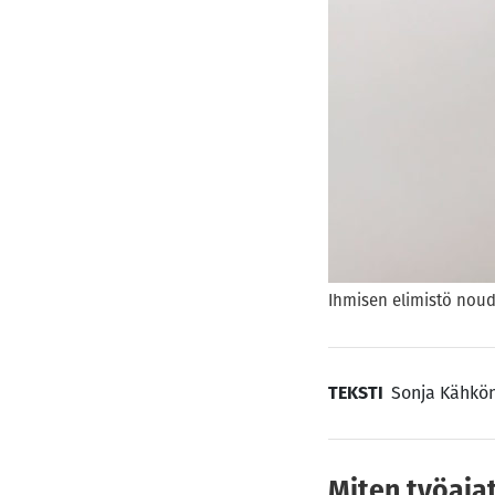
Ihmisen elimistö noud
TEKSTI
Sonja Kähkö
Miten työaja