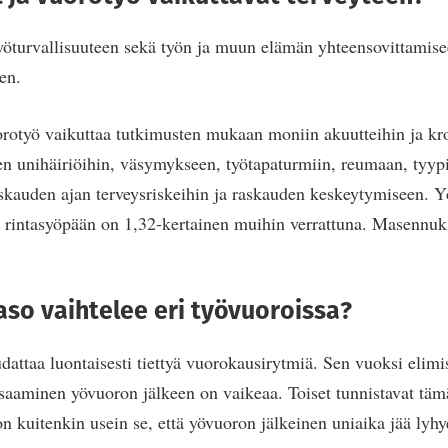
työturvallisuuteen sekä työn ja muun elämän yhteensovittamis
en.
orotyö vaikuttaa tutkimusten mukaan moniin akuutteihin ja kr
ten unihäiriöihin, väsymykseen, työtapaturmiin, reumaan, tyyp
askauden ajan terveysriskeihin ja raskauden keskeytymiseen. Y
ua rintasyöpään on 1,32-kertainen muihin verrattuna. Masennuk
aso vaihtelee eri työvuoroissa?
dattaa luontaisesti tiettyä vuorokausirytmiä. Sen vuoksi elimi
 saaminen yövuoron jälkeen on vaikeaa. Toiset tunnistavat t
n kuitenkin usein se, että yövuoron jälkeinen uniaika jää lyhy