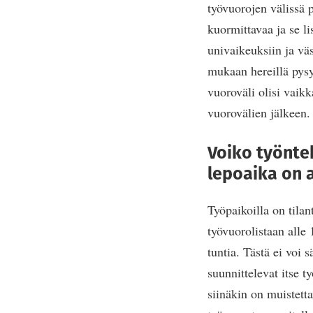
työvuorojen välissä 
kuormittavaa ja se li
univaikeuksiin ja vä
mukaan hereillä pysy
vuoroväli olisi vaikk
vuorovälien jälkeen.
Voiko työnte
lepoaika on a
Työpaikoilla on tilant
työvuorolistaan alle
tuntia. Tästä ei voi
suunnittelevat itse t
siinäkin on muistett