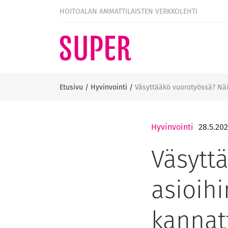
HOITOALAN AMMATTILAISTEN VERKKOLEHTI
Etusivu
/
Hyvinvointi
/
Väsyttääkö vuorotyössä? Näi
Hyvinvointi
28.5.202
Väsytt
asioih
kannat