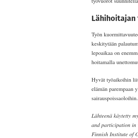
työvuorot suunnitell
Lähihoitajan
Työn kuormittavuutee
keskitytään palautumi
lepoaikaa on enemmän
hoitamalla unettomuu
Hyvät työaikoihin li
elämän parempaan yh
sairauspoissaoloihin.
Lähteenä käytetty 
and participation in
Finnish Institute of