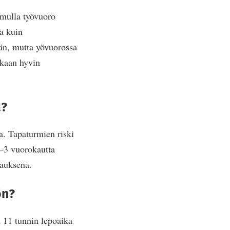
amulla työvuoro
a kuin
män, mutta yövuorossa
ikaan hyvin
a?
a. Tapaturmien riski
–3 vuorokautta
rauksena.
ön?
ä 11 tunnin lepoaika