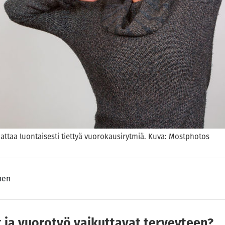
attaa luontaisesti tiettyä vuorokausirytmiä. Kuva: Mostphotos
nen
t ja vuorotyö vaikuttavat terveyteen?