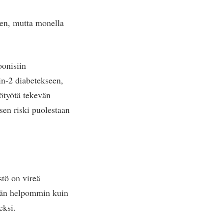
een, mutta monella
oonisiin
in-2 diabetekseen,
ötyötä tekevän
sen riski puolestaan
stö on vireä
ämän helpommin kuin
eksi.