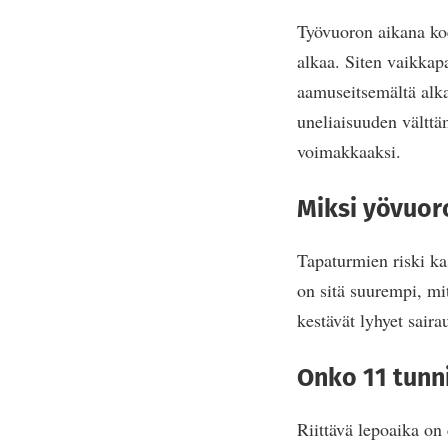
Työvuoron aikana ko
alkaa. Siten vaikkap
aamuseitsemältä alka
uneliaisuuden vältt
voimakkaaksi.
Miksi yövuor
Tapaturmien riski ka
on sitä suurempi, m
kestävät lyhyet sair
Onko 11 tunn
Riittävä lepoaika on 