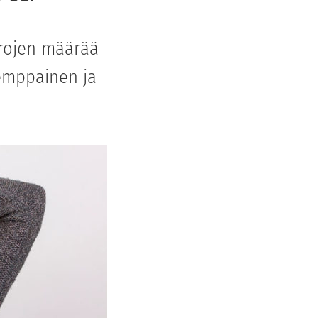
orojen määrää
Kemppainen ja