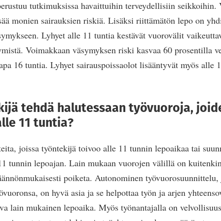
perustuu tutkimuksissa havaittuihin terveydellisiin seikkoihin.
sää monien sairauksien riskiä. Lisäksi riittämätön lepo on yhdi
symykseen. Lyhyet alle 11 tuntia kestävät vuorovälit vaikeutta
mistä. Voimakkaan väsymyksen riski kasvaa 60 prosentilla ver
apa 16 tuntia. Lyhyet sairauspoissaolot lisääntyvät myös alle 
kijä tehdä halutessaan työvuoroja, joid
lle 11 tuntia?
eita, joissa työntekijä toivoo alle 11 tunnin lepoaikaa tai suunn
 11 tunnin lepoajan. Lain mukaan vuorojen välillä on kuitenki
 säännönmukaisesti poiketa. Autonominen työvuorosuunnittelu, j
yövuoronsa, on hyvä asia ja se helpottaa työn ja arjen yhteenso
ava lain mukainen lepoaika. Myös työnantajalla on velvollisuus 