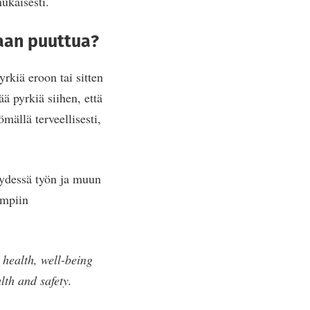
ukaisesti.
daan puuttua?
rkiä eroon tai sitten
ä pyrkiä siihen, että
ällä terveellisesti,
eydessä työn ja muun
empiin
 health, well-being
lth and safety.