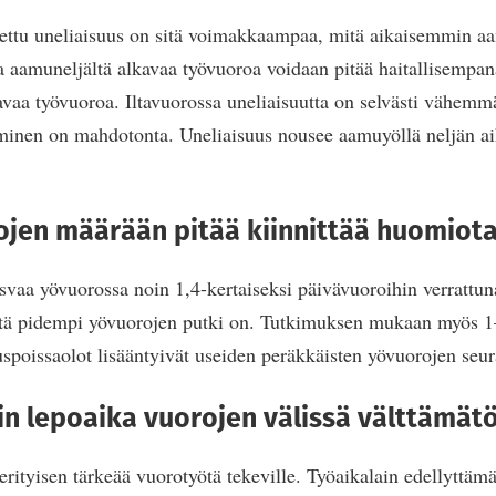
ettu uneliaisuus on sitä voimakkaampaa, mitä aikaisemmin a
a aamuneljältä alkavaa työvuoroa voidaan pitää haitallisempan
vaa työvuoroa. Iltavuorossa uneliaisuutta on selvästi vähem
äminen on mahdotonta. Uneliaisuus nousee aamuyöllä neljän a
ojen määrään pitää kiinnittää huomiot
svaa yövuorossa noin 1,4-kertaiseksi päivävuoroihin verrattun
itä pidempi yövuorojen putki on. Tutkimuksen mukaan myös 1
auspoissaolot lisääntyivät useiden peräkkäisten yövuorojen seu
in lepoaika vuorojen välissä välttämät
erityisen tärkeää vuorotyötä tekeville. Työaikalain edellyttäm