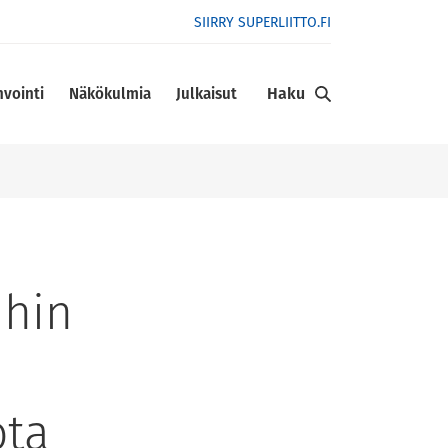
SIIRRY SUPERLIITTO.FI
Haku
nvointi
Näkökulmia
Julkaisut
ihin
ota