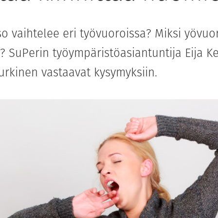
aso vaihtelee eri työvuoroissa? Miksi yövu
aa? SuPerin työympäristöasiantuntija Eija 
Kurkinen vastaavat kysymyksiin.