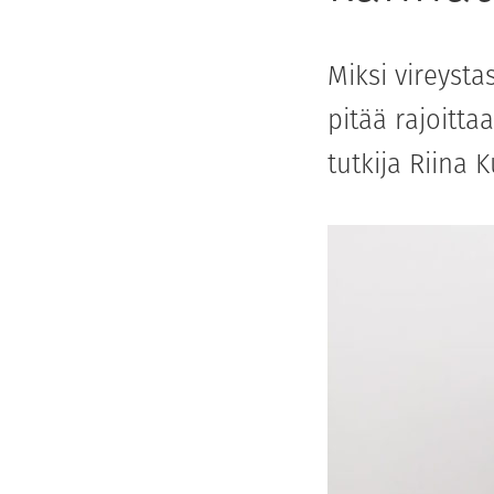
Miksi vireyst
pitää rajoitt
tutkija Riina 