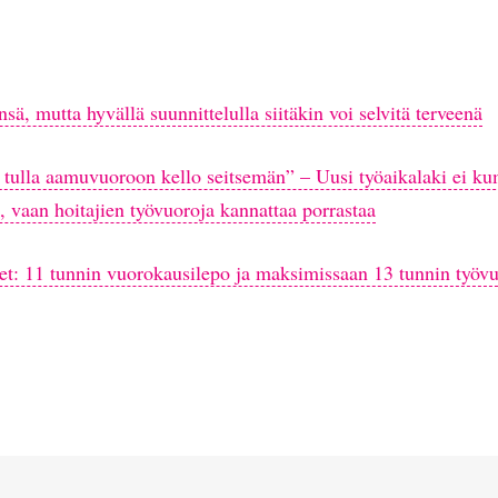
sä, mutta hyvällä suunnittelulla siitäkin voi selvitä terveenä
e tulla aamuvuoroon kello seitsemän” – Uusi työaikalaki ei ku
, vaan hoitajien työvuoroja kannattaa porrastaa
et: 11 tunnin vuorokausilepo ja maksimissaan 13 tunnin työvu