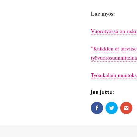
Lue myös:
Vuorotyössä on riskin
”Kaikkien ei tarvits
työvuorosuunnittelua
Työaikalain muutoks