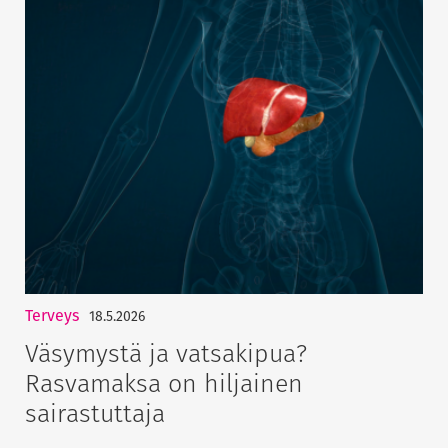
Terveys
18.5.2026
Väsymystä ja vatsakipua?
Rasvamaksa on hiljainen
sairastuttaja