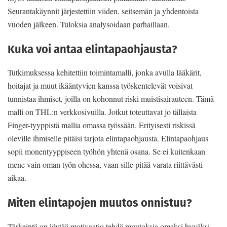
Seurantakäynnit järjestettiin viiden, seitsemän ja yhdentoista
vuoden jälkeen. Tuloksia analysoidaan parhaillaan.
Kuka voi antaa elintapaohjausta?
Tutkimuksessa kehitettiin toimintamalli, jonka avulla lääkärit,
hoitajat ja muut ikääntyvien kanssa työskentelevät voisivat
tunnistaa ihmiset, joilla on kohonnut riski muistisairauteen. Tämä
malli on THL:n verkkosivuilla. Jotkut toteuttavat jo tällaista
Finger-tyyppistä mallia omassa työssään. Erityisesti riskissä
oleville ihmiselle pitäisi tarjota elintapaohjausta. Elintapaohjaus
sopii monentyyppiseen työhön yhtenä osana. Se ei kuitenkaan
mene vain oman työn ohessa, vaan sille pitää varata riittävästi
aikaa.
Miten elintapojen muutos onnistuu?
Tärkeintä on löytää motivaatio tehdä muutoksia omaksi hyväksi.