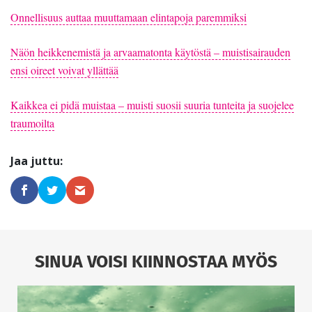
Onnellisuus auttaa muuttamaan elintapoja paremmiksi
Näön heikkenemistä ja arvaamatonta käytöstä – muistisairauden
ensi oireet voivat yllättää
Kaikkea ei pidä muistaa – muisti suosii suuria tunteita ja suojelee
traumoilta
SINUA VOISI KIINNOSTAA MYÖS