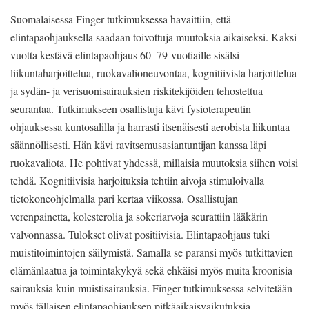
Suomalaisessa Finger-tutkimuksessa havaittiin, että
elintapaohjauksella saadaan toivottuja muutoksia aikaiseksi. Kaksi
vuotta kestävä elintapaohjaus 60–79-vuotiaille sisälsi
liikuntaharjoittelua, ruokavalioneuvontaa, kognitiivista harjoittelua
ja sydän- ja verisuonisairauksien riskitekijöiden tehostettua
seurantaa. Tutkimukseen osallistuja kävi fysioterapeutin
ohjauksessa kuntosalilla ja harrasti itsenäisesti aerobista liikuntaa
säännöllisesti. Hän kävi ravitsemusasiantuntijan kanssa läpi
ruokavaliota. He pohtivat yhdessä, millaisia muutoksia siihen voisi
tehdä. Kognitiivisia harjoituksia tehtiin aivoja stimuloivalla
tietokoneohjelmalla pari kertaa viikossa. Osallistujan
verenpainetta, kolesterolia ja sokeriarvoja seurattiin lääkärin
valvonnassa. Tulokset olivat positiivisia. Elintapaohjaus tuki
muistitoimintojen säilymistä. Samalla se paransi myös tutkittavien
elämänlaatua ja toimintakykyä sekä ehkäisi myös muita kroonisia
sairauksia kuin muistisairauksia. Finger-tutkimuksessa selvitetään
myös tällaisen elintapaohjauksen pitkäaikaisvaikutuksia.