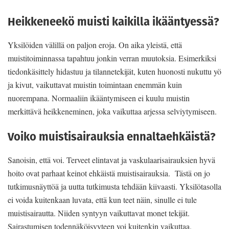
Heikkeneekö muisti kaikilla ikääntyessä?
Yksilöiden välillä on paljon eroja. On aika yleistä, että
muistitoiminnassa tapahtuu jonkin verran muutoksia. Esimerkiksi
tiedonkäsittely hidastuu ja tilannetekijät, kuten huonosti nukuttu yö
ja kivut, vaikuttavat muistin toimintaan enemmän kuin
nuorempana. Normaaliin ikääntymiseen ei kuulu muistin
merkittävä heikkeneminen, joka vaikuttaa arjessa selviytymiseen.
Voiko muistisairauksia ennaltaehkäistä?
Sanoisin, että voi. Terveet elintavat ja vaskulaarisairauksien hyvä
hoito ovat parhaat keinot ehkäistä muistisairauksia. Tästä on jo
tutkimusnäyttöä ja uutta tutkimusta tehdään kiivaasti. Yksilötasolla
ei voida kuitenkaan luvata, että kun teet näin, sinulle ei tule
muistisairautta. Niiden syntyyn vaikuttavat monet tekijät.
Sairastumisen todennäköisyyteen voi kuitenkin vaikuttaa.