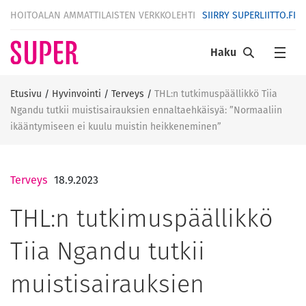
HOITOALAN AMMATTILAISTEN VERKKOLEHTI
SIIRRY SUPERLIITTO.FI
Haku
Etusivu
/
Hyvinvointi
/
Terveys
/
THL:n tutkimuspäällikkö Tiia
Ngandu tutkii muistisairauksien ennaltaehkäisyä: ”Normaaliin
ikääntymiseen ei kuulu muistin heikkeneminen”
Terveys
18.9.2023
THL:n tutkimuspäällikkö
Tiia Ngandu tutkii
muistisairauksien