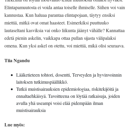
Elintapamuutosta ei voida antaa toiselle ihmiselle. Siihen voi vain
kannustaa. Kun haluaa parantaa elintapojaan, täytyy ensiksi
miettiä, mitkä ovat omat haasteet. Esimerkiksi puuttuuko
lautaseltani kasviksia vai onko liikunta jäänyt vähälle? Kannattaa
edetä pienin askelin, vaikkapa ottaa pullan sijasta välipalaksi
omena. Kun yksi askel on otettu, voi miettiä, mikä olisi seuraava.
Tiia Ngandu
Lääketieteen tohtori, dosentti, Terveyden ja hyvinvoinnin
laitoksen tutkimuspäällikkö.
Tutkii muistisairauksien epidemiologiaa, riskitekijöitä ja
ennaltaehkäisyä. Tavoitteena on löytää ratkaisuja, joiden
avulla yhä useampi voisi elää pidempään ilman
muistisairauksia
Lue myös: