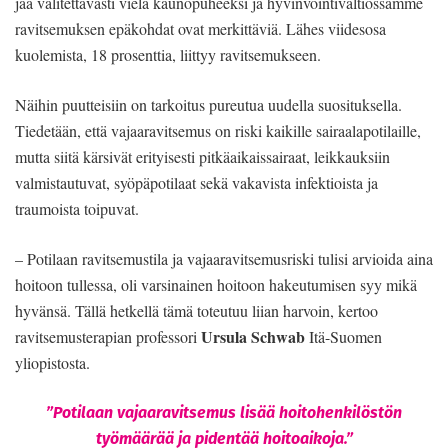
jää valitettavasti vielä kaunopuheeksi ja hyvinvointivaltiossamme
ravitsemuksen epäkohdat ovat merkittäviä. Lähes viidesosa
kuolemista, 18 prosenttia, liittyy ravitsemukseen.
Näihin puutteisiin on tarkoitus pureutua uudella suosituksella.
Tiedetään, että vajaaravitsemus on riski kaikille sairaalapotilaille,
mutta siitä kärsivät erityisesti pitkäaikaissairaat, leikkauksiin
valmistautuvat, syöpäpotilaat sekä vakavista infektioista ja
traumoista toipuvat.
– Potilaan ravitsemustila ja vajaaravitsemusriski tulisi arvioida aina
hoitoon tullessa, oli varsinainen hoitoon hakeutumisen syy mikä
hyvänsä. Tällä hetkellä tämä toteutuu liian harvoin, kertoo
Ursula Schwab
ravitsemusterapian professori
Itä-Suomen
yliopistosta.
”Potilaan vajaaravitsemus lisää hoitohenkilöstön
työmäärää ja pidentää hoitoaikoja.”