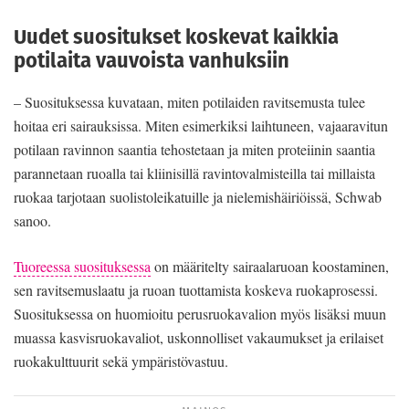
Uudet suositukset koskevat kaikkia
potilaita vauvoista vanhuksiin
– Suosituksessa kuvataan, miten potilaiden ravitsemusta tulee
hoitaa eri sairauksissa. Miten esimerkiksi laihtuneen, vajaaravitun
potilaan ravinnon saantia tehostetaan ja miten proteiinin saantia
parannetaan ruoalla tai kliinisillä ravintovalmisteilla tai millaista
ruokaa tarjotaan suolistoleikatuille ja nielemishäiriöissä, Schwab
sanoo.
Tuoreessa suosituksessa
on määritelty sairaalaruoan koostaminen,
sen ravitsemuslaatu ja ruoan tuottamista koskeva ruokaprosessi.
Suosituksessa on huomioitu perusruokavalion myös lisäksi muun
muassa kasvisruokavaliot, uskonnolliset vakaumukset ja erilaiset
ruokakulttuurit sekä ympäristövastuu.