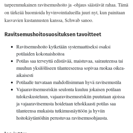
tarpeenmukainen ravitsemushoito ja -ohjaus säästävät rahaa. Tämä
on tärkeää huomioida hyvinvointialueilla juuri nyt, kun painitaan
kasvavien kustannusten kanssa, Schwab sanoo.
Ravitsemushoitosuosituksen tavoitteet
Ravitsemushoito kytketään systemaattiseksi osaksi
potilaiden kokonaishoitoa
Potilas saa terveyttä edistävää, maistuvaa, sairauteensa tai
muuhun yksilölliseen tilanteeseensa sopivaa ruokaa oikea-
aikaisesti
Potilaalle turvataan mahdollisimman hyvä ravitsemustila
Vajaaravitsemusriskin seulonta kuuluu jokaisen potilaan
tulokeskusteluun, vajaaravitsemusriskiin puututaan ajoissa
ja vajaaravitsemusta hoidetaan tehokkaasti potilas saa
tilanteensa mukaista tutkimusnäyttöön ja hyviin
hoitokäytäntöihin perustuvaa ravitsemusohjausta.