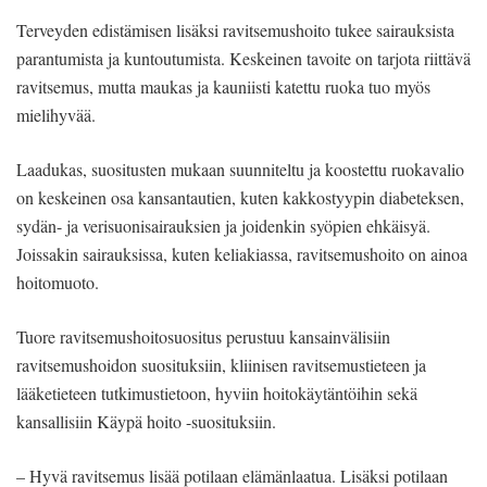
Terveyden edistämisen lisäksi ravitsemushoito tukee sairauksista
parantumista ja kuntoutumista. Keskeinen tavoite on tarjota riittävä
ravitsemus, mutta maukas ja kauniisti katettu ruoka tuo myös
mielihyvää.
Laadukas, suositusten mukaan suunniteltu ja koostettu ruokavalio
on keskeinen osa kansantautien, kuten kakkostyypin diabeteksen,
sydän- ja verisuonisairauksien ja joidenkin syöpien ehkäisyä.
Joissakin sairauksissa, kuten keliakiassa, ravitsemushoito on ainoa
hoitomuoto.
Tuore ravitsemushoitosuositus perustuu kansainvälisiin
ravitsemushoidon suosituksiin, kliinisen ravitsemustieteen ja
lääketieteen tutkimustietoon, hyviin hoitokäytäntöihin sekä
kansallisiin Käypä hoito -suosituksiin.
– Hyvä ravitsemus lisää potilaan elämänlaatua. Lisäksi potilaan