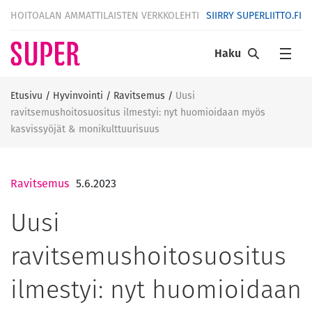
HOITOALAN AMMATTILAISTEN VERKKOLEHTI
SIIRRY SUPERLIITTO.FI
Haku
Etusivu
/
Hyvinvointi
/
Ravitsemus
/
Uusi
ravitsemushoitosuositus ilmestyi: nyt huomioidaan myös
kasvissyöjät & monikulttuurisuus
Ravitsemus
5.6.2023
Uusi
ravitsemushoitosuositus
ilmestyi: nyt huomioidaan