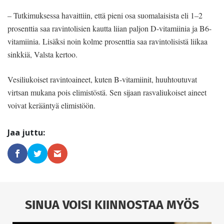
– Tutkimuksessa havaittiin, että pieni osa suomalaisista eli 1–2
prosent­tia saa ravintolisien kautta liian paljon D-vitamiinia ja B6-
vitamiinia. Lisäksi noin kolme prosenttia saa ravintolisis­tä liikaa
sinkkiä, Valsta kertoo.
Vesiliukoiset ravintoaineet, kuten B-vitamiinit, huuhtoutuvat
virtsan mukana pois elimistöstä. Sen sijaan rasvaliukoiset aineet
voivat kerääntyä elimistöön.
SINUA VOISI KIINNOSTAA MYÖS