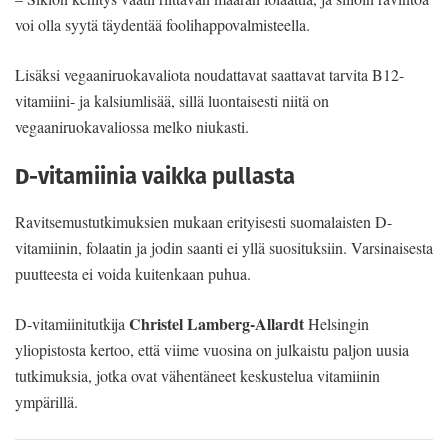
voi olla syytä täydentää foolihappovalmisteella.
Lisäksi vegaaniruokavaliota noudat­tavat saattavat tarvita B12-
vitamiini- ja kalsiumlisää, sillä luontaisesti niitä on
vegaaniruokavaliossa melko niukasti.
D-vitamiinia vaikka pullasta
Ravitsemustutkimuksien mukaan eri­tyisesti suomalaisten D-
vitamiinin, fo­laatin ja jodin saanti ei yllä suosituk­siin. Varsinaisesta
puutteesta ei voida kuitenkaan puhua.
Christel Lam­berg-Allardt
D-vitamiinitutkija
Helsingin
yliopistosta ker­too, että viime vuosina on julkaistu pal­jon uusia
tutkimuksia, jotka ovat vähen­täneet keskustelua vitamiinin
ympärillä.