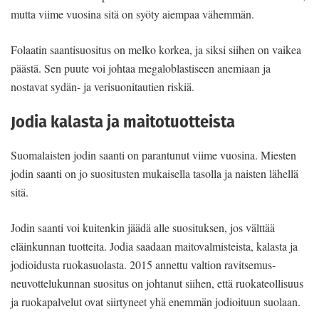
mut­ta viime vuosina si­tä on syöty aiempaa vähemmän.
Folaatin saan­tisuositus on mel­ko korkea, ja sik­si siihen on vaikea
päästä. Sen puute voi johtaa megaloblastiseen anemiaan ja
nostavat sydän- ja verisuonitautien riskiä.
Jodia kalasta ja maitotuotteista
Suomalaisten jodin saanti on parantu­nut viime vuosina. Miesten
jodin saan­ti on jo suositusten mukaisella tasolla ja naisten lähellä
sitä.
Jodin saanti voi kuitenkin jäädä al­le suosituksen, jos välttää
eläinkunnan tuotteita. Jodia saadaan maitovalmis­teista, kalasta ja
jodioidusta ruokasuo­lasta. 2015 annettu valtion ravitsemus­
neuvottelukunnan suositus on johta­nut siihen, että ruokateollisuus
ja ruo­kapalvelut ovat siirtyneet yhä enem­män jodioituun suolaan.