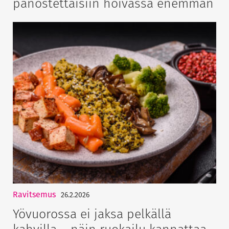
panostettaisiin hoivassa enemmän
Ravitsemus
26.2.2026
Yövuorossa ei jaksa pelkällä
kahvilla – näin ruokailu kannattaa