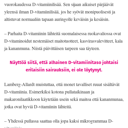
vuo­rokaudessa D-vitamiinilisää. Sen sijaan aikuiset pärjäävät
yleensä ilman D-vita­miinilisää, jos he syövät monipuolises­ti ja
altistuvat normaaliin tapaan aurin­golle keväisin ja kesäisin.
– Parhaita D-vitamiinin lähteitä suomalaisessa ruokavaliossa ovat
D-vi­taminoidut nestemäiset maitotuotteet, kasvirasvalevitteet, kala
ja kananmuna. Niistä päivittäisen tarpeen saa täyteen.
Näyttöä siitä, että alhainen D-vitamiinitaso johtaisi
erilaisiin sairauksiin, ei ole löytynyt.
Lamberg-Allardt muistuttaa, että monet tavalliset ruuat sisältävät
D-vi­tamiinia. Esimerkiksi kotona pulla­taikinaan ja
makaronilaatikkoon käy­tetään usein sekä maitoa että kanan­munaa,
jotka ovat hyviä D-vitamiinin lähteitä.
– Yhdessä pullassa saattaa olla jopa kaksi mikrogrammaa D-