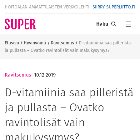
HOITOALAN AMMATTILAISTEN VERKKOLEHTI
SIIRRY SUPERLIITTO.FI
Haku
Etusivu
/
Hyvinvointi
/
Ravitsemus
/
D-vitamiinia saa pilleristä
ja pullasta – Ovatko ravintolisät vain makukysymys?
Ravitsemus
10.12.2019
D-vitamiinia saa pilleristä
ja pullasta – Ovatko
ravintolisät vain
makukysymys?