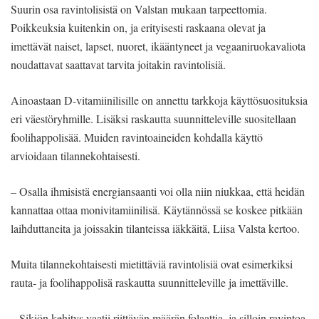
Suurin osa ravintolisistä on Vals­tan mukaan tarpeettomia.
Poikkeuk­sia kuitenkin on, ja erityisesti raskaana olevat ja
imettävät naiset, lapset, nuo­ret, ikääntyneet ja vegaaniruokavalio­ta
noudattavat saattavat tarvita joitakin ravintolisiä.
Ainoastaan D-vitamiinilisille on an­nettu tarkkoja käyttösuosituksia
eri väestöryhmille. Lisäksi raskautta suun­nitteleville suositellaan
foolihappolisää. Muiden ravintoaineiden kohdalla käyt­tö
arvioidaan tilannekohtaisesti.
– Osalla ihmisistä energiansaanti voi olla niin niukkaa, että heidän
kannattaa ottaa monivitamiinilisä. Käytännössä se koskee pitkään
laihduttaneita ja joissa­kin tilanteissa iäkkäitä, Liisa Valsta ker­too.
Muita tilannekohtaisesti mietittä­viä ravintolisiä ovat esimerkiksi
rauta- ja foolihappolisä raskautta suunnittele­ville ja imettäville.
– Sikiön kehitys vaatii riittävän mää­rän folaattia, ja silloin ravintoa