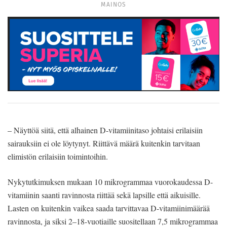
MAINOS
– Näyttöä siitä, että alhainen D-vi­tamiinitaso johtaisi erilaisiin
sairauk­siin ei ole löytynyt. Riittävä määrä kui­tenkin tarvitaan
elimistön erilaisiin toi­mintoihin.
Nykytutkimuksen mukaan 10 mikrogrammaa vuorokaudessa D-
vitamiinin saanti ravinnosta riittää sekä lapsille et­tä aikuisille.
Lasten on kuitenkin vai­kea saada tarvittavaa D-vitamiinimää­rää
ravinnosta, ja siksi 2–18-vuotiail­le suositellaan 7,5 mikrogrammaa