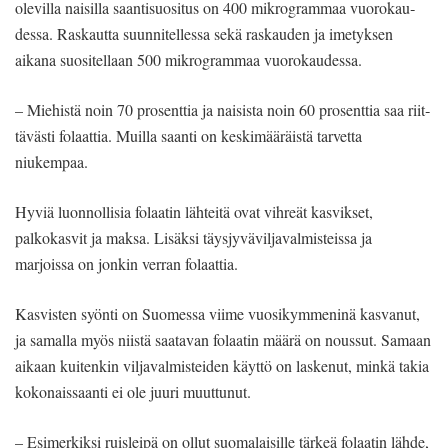
olevilla naisilla saantisuosi­tus on 400 mikrogrammaa vuorokau­
dessa. Raskautta suunnitellessa sekä ras­kauden ja imetyksen
aikana suositellaan 500 mikrogrammaa vuorokaudessa.
– Miehistä noin 70 prosenttia ja naisista noin 60 prosenttia saa riit­
tävästi folaattia. Muilla saanti on keskimääräistä tar­vetta
niukempaa.
Hyviä luonnollisia folaatin lähtei­tä ovat vihreät kasvikset,
palkokasvit ja maksa. Lisäksi täysjyväviljavalmisteissa ja
marjoissa on jonkin verran folaattia.
Kasvisten syönti on Suomessa viime vuosikymmeninä kasvanut,
ja samal­la myös niistä saatavan folaatin määrä on noussut. Samaan
aikaan kuitenkin viljavalmisteiden käyttö on laskenut, minkä takia
kokonaissaanti ei ole juu­ri muuttunut.
– Esimerkiksi ruisleipä on ollut suo­malaisille tärkeä fo­laatin lähde,