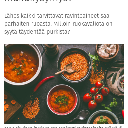
Lähes kaikki tarvittavat ravintoaineet saa
parhaiten ruoasta. Milloin ruokavaliota on
syytä täydentää purkista?