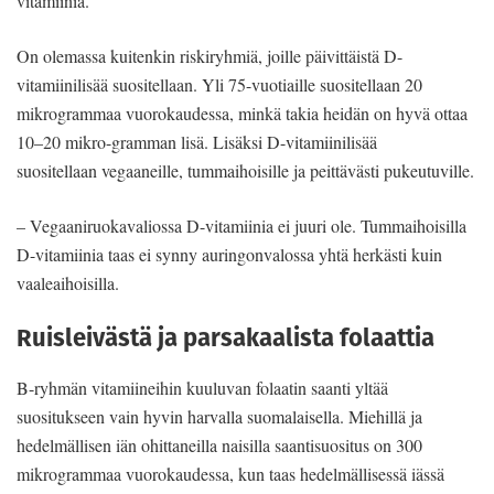
vitamiinia.
On olemassa kuitenkin riskiryhmiä, joille päivittäistä D-
vitamiinilisää suosi­tellaan. Yli 75-vuotiaille suositellaan 20
mikrogrammaa vuorokaudessa, minkä takia heidän on hyvä ottaa
10–20 mikro-gramman lisä. Lisäksi D-vitamiinilisää
suositellaan vegaaneille, tummaihoisil­le ja peittävästi pukeutuville.
– Vegaaniruokavaliossa D-vitamii­nia ei juuri ole. Tummaihoisilla
D-vitamiinia taas ei synny auringonvalossa yhtä herkästi kuin
vaaleaihoisilla.
Ruisleivästä ja parsakaalista folaattia
B-ryhmän vitamiineihin kuuluvan fo­laatin saanti yltää
suositukseen vain hyvin harvalla suomalaisella. Miehil­lä ja
hedelmällisen iän ohittaneilla nai­silla saantisuositus on 300
mikrogram­maa vuorokaudessa, kun taas hedelmäl­lisessä iässä