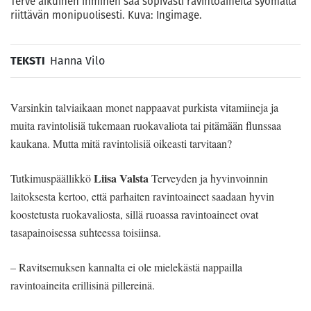
Terve aikuinen ihminen saa sopivasti ravintoaineita syömällä
riittävän monipuolisesti. Kuva: Ingimage.
TEKSTI
Hanna Vilo
Varsinkin talviaikaan monet nappaavat purkista vita­miineja ja
muita ravintoli­siä tukemaan ruokavaliota tai pitämään flunssaa
kau­kana. Mutta mitä ravinto­lisiä oikeasti tarvitaan?
Liisa Valsta
Tutkimuspääl­likkö
Terveyden ja hyvin­voinnin
laitoksesta kertoo, että parhai­ten ravintoaineet saadaan hyvin
kooste­tusta ruokavaliosta, sillä ruoassa ravin­toaineet ovat
tasapainoisessa suhteessa toisiinsa.
– Ravitsemuksen kannalta ei ole mielekästä nappailla
ravintoaineita eril­lisinä pillereinä.