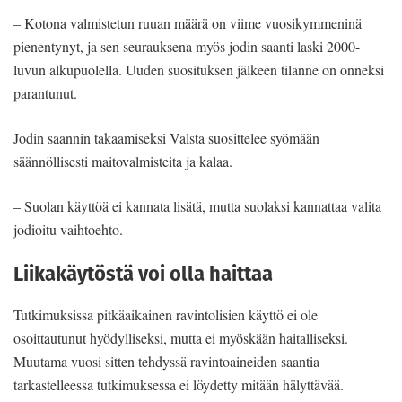
– Kotona valmistetun ruuan mää­rä on viime vuosikymmeninä
pienen­tynyt, ja sen seurauksena myös jodin saanti laski 2000-
luvun alkupuolella. Uuden suosituksen jälkeen tilanne on onneksi
parantunut.
Jodin saannin takaamiseksi Valsta suosittelee syömään
säännöllisesti mai­tovalmisteita ja kalaa.
– Suolan käyttöä ei kannata lisätä, mutta suolaksi kannattaa valita
jodioi­tu vaihtoehto.
Liikakäytöstä voi olla haittaa
Tutkimuksissa pitkäaikainen ravinto­lisien käyttö ei ole
osoittautunut hyö­dylliseksi, mutta ei myöskään haitalli­seksi.
Muutama vuosi sitten tehdyssä ravintoaineiden saantia
tarkastelleessa tutkimuksessa ei löydetty mitään hä­lyttävää.