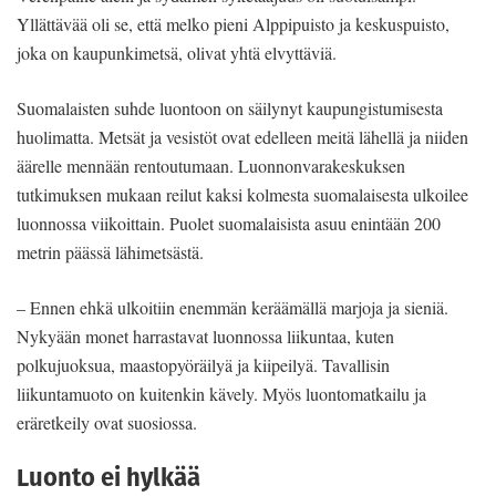
Yllättävää oli se, että melko pieni Alppipuisto ja keskuspuisto,
joka on kaupunkimetsä, olivat yhtä elvyttäviä.
Suomalaisten suhde luontoon on säilynyt kaupungistumisesta
huolimatta. Metsät ja vesistöt ovat edelleen meitä lähellä ja niiden
äärelle mennään rentoutumaan. Luonnonvarakeskuksen
tutkimuksen mukaan reilut kaksi kolmesta suomalaisesta ulkoilee
luonnossa viikoittain. Puolet suomalaisista asuu enintään 200
metrin päässä lähimetsästä.
– Ennen ehkä ulkoitiin enemmän keräämällä marjoja ja sieniä.
Nykyään monet harrastavat luonnossa liikuntaa, kuten
polkujuoksua, maastopyöräilyä ja kiipeilyä. Tavallisin
liikuntamuoto on kuitenkin kävely. Myös luontomatkailu ja
eräretkeily ovat suosiossa.
Luonto ei hylkää