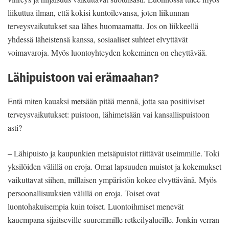
liikuttua ilman, että kokisi kuntoilevansa, joten liikunnan
terveysvaikutukset saa lähes huomaamatta. Jos on liikkeellä
yhdessä läheistensä kanssa, sosiaaliset suhteet elvyttävät
voimavaroja. Myös luontoyhteyden kokeminen on eheyttävää.
Lähipuistoon vai erämaahan?
Entä miten kauaksi metsään pitää mennä, jotta saa positiiviset
terveysvaikutukset: puistoon, lähimetsään vai kansallispuistoon
asti?
– Lähipuisto ja kaupunkien metsäpuistot riittävät useimmille. Toki
yksilöiden välillä on eroja. Omat lapsuuden muistot ja kokemukset
vaikuttavat siihen, millaisen ympäristön kokee elvyttävänä. Myös
persoonallisuuksien välillä on eroja. Toiset ovat
luontohakuisempia kuin toiset. Luontoihmiset menevät
kauempana sijaitseville suuremmille retkeilyalueille. Jonkin verran