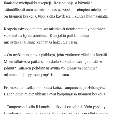
ihmiselle mielipaikkareseptejä. Resepti ohjaisi käymään
säännöllisesti omassa mielipaikassa. Koska useimpien mielipaikka
on luonnon keskellä, tulee siellä käydessä liikuntaa huomaamatta.
Korpela toivoo, että ihmiset miettisivät tietoisemmin ympäristön
vaikutuksia hyvinvointiinsa. Kun jokin paikka tuntuu
miellyttävältä, sinne kannattaa hakeutua usein.
– On myös masentavia paikkoja, joita yritämme välttää ja kiertää.
Miten tällaisessa paikassa oleskelu vaikuttaa itseen ja mistä se
johtuu? Tällaisen pohdinnan avulla voi tunnistaa enemmän
rakennetun ja fyysisen ympäristön laatua.
Professorilla itsellään on kaksi kotia: Tampereella ja Helsingissä.
Hänen omat mielipaikkansa ovat kaupungissa luonnon keskellä.
– Tampereen kodin ikkunoista näkymä on vihreä. Voin pysähtyä
katselemaan pensaita ja puita. Pyynikki on aikanaan ollut minulle