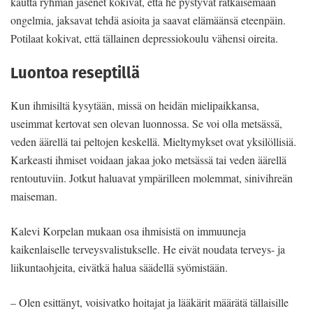
kautta ryhmän jäsenet kokivat, että he pystyvät ratkaisemaan
ongelmia, jaksavat tehdä asioita ja saavat elämäänsä eteenpäin.
Potilaat kokivat, että tällainen depressiokoulu vähensi oireita.
Luontoa reseptillä
Kun ihmisiltä kysytään, missä on heidän mielipaikkansa,
useimmat kertovat sen olevan luonnossa. Se voi olla metsässä,
veden äärellä tai peltojen keskellä. Mieltymykset ovat yksilöllisiä.
Karkeasti ihmiset voidaan jakaa joko metsässä tai veden äärellä
rentoutuviin. Jotkut haluavat ympärilleen molemmat, sinivihreän
maiseman.
Kalevi Korpelan mukaan osa ihmisistä on immuuneja
kaikenlaiselle terveysvalistukselle. He eivät noudata terveys- ja
liikuntaohjeita, eivätkä halua säädellä syömistään.
– Olen esittänyt, voisivatko hoitajat ja lääkärit määrätä tällaisille