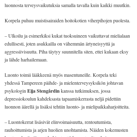
luonnosta terveysvaikutuksia samalla tavalla kuin kaikki muutkin.
Korpela puhuu muistisairaiden hoitokotien viherpihojen puolesta.
– Ulkoilu ja esimerkiksi kukat tuoksuineen vaikuttavat mielialaan
edullisesti, joten asukkailla on vähemmän ärtyneisyyttä ja
aggressiivisuutta. Piha täytyy suunnitella siten, ettei kukaan eksy
ja lähde harhailemaan.
Luonto toimii lääkkeenä myös masentuneille. Korpela teki
yhdessä Tampereen päihde- ja mielenterveysyksikön johtavan
Eija Stengårdin
psykologin
kanssa tutkimuksen, jossa
depressiokoulun kahdeksasta tapaamiskerrasta neljä pidettiin
luonnon äärellä ja lisäksi tehtiin luonto- ja mielipaikkaharjoitteita.
– Luontokerrat lisäsivät elinvoimaisuutta, rentoutumista,
rauhoittumista ja arjen huolien unohtamista. Näiden kokemusten