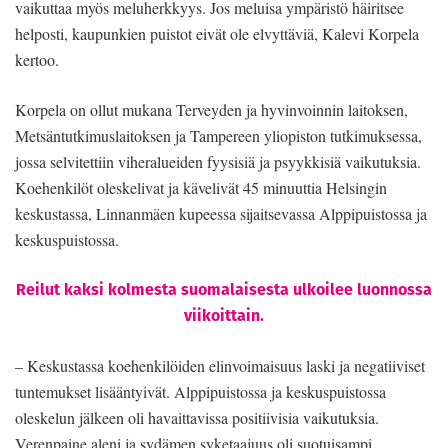
vaikuttaa myös meluherkkyys. Jos meluisa ympäristö häiritsee
helposti, kaupunkien puistot eivät ole elvyttäviä, Kalevi Korpela
kertoo.
Korpela on ollut mukana Terveyden ja hyvinvoinnin laitoksen,
Metsäntutkimuslaitoksen ja Tampereen yliopiston tutkimuksessa,
jossa selvitettiin viheralueiden fyysisiä ja psyykkisiä vaikutuksia.
Koehenkilöt oleskelivat ja kävelivät 45 minuuttia Helsingin
keskustassa, Linnanmäen kupeessa sijaitsevassa Alppipuistossa ja
keskuspuistossa.
Reilut kaksi kolmesta suomalaisesta ulkoilee luonnossa
viikoittain.
– Keskustassa koehenkilöiden elinvoimaisuus laski ja negatiiviset
tuntemukset lisääntyivät. Alppipuistossa ja keskuspuistossa
oleskelun jälkeen oli havaittavissa positiivisia vaikutuksia.
Verenpaine aleni ja sydämen syketaajuus oli suotuisampi.