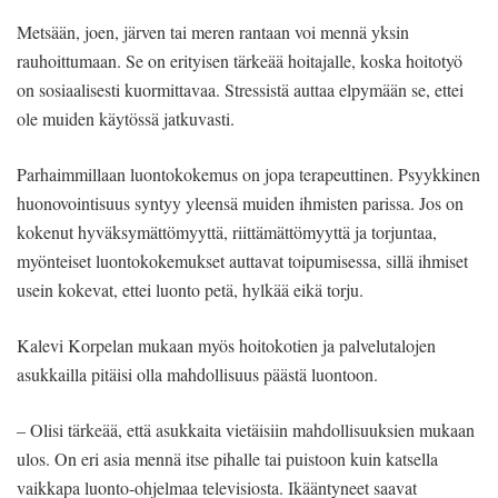
Metsään, joen, järven tai meren rantaan voi mennä yksin
rauhoittumaan. Se on erityisen tärkeää hoitajalle, koska hoitotyö
on sosiaalisesti kuormittavaa. Stressistä auttaa elpymään se, ettei
ole muiden käytössä jatkuvasti.
Parhaimmillaan luontokokemus on jopa terapeuttinen. Psyykkinen
huonovointisuus syntyy yleensä muiden ihmisten parissa. Jos on
kokenut hyväksymättömyyttä, riittämättömyyttä ja torjuntaa,
myönteiset luontokokemukset auttavat toipumisessa, sillä ihmiset
usein kokevat, ettei luonto petä, hylkää eikä torju.
Kalevi Korpelan mukaan myös hoitokotien ja palvelutalojen
asukkailla pitäisi olla mahdollisuus päästä luontoon.
– Olisi tärkeää, että asukkaita vietäisiin mahdollisuuksien mukaan
ulos. On eri asia mennä itse pihalle tai puistoon kuin katsella
vaikkapa luonto-ohjelmaa televisiosta. Ikääntyneet saavat