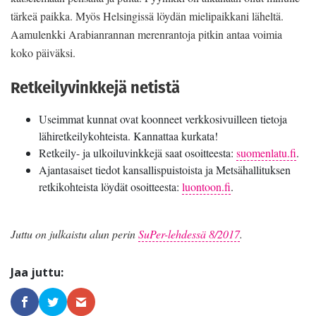
tärkeä paikka. Myös Helsingissä löydän mielipaikkani läheltä.
Aamulenkki Arabianrannan merenrantoja pitkin antaa voimia
koko päiväksi.
Retkeilyvinkkejä netistä
Useimmat kunnat ovat koonneet verkkosivuilleen tietoja
lähiretkeilykohteista. Kannattaa kurkata!
Retkeily- ja ulkoiluvinkkejä saat osoitteesta:
suomenlatu.fi
.
Ajantasaiset tiedot kansallispuistoista ja Metsähallituksen
retkikohteista löydät osoitteesta:
luontoon.fi
.
Juttu on julkaistu alun perin
SuPer-lehdessä 8/2017
.