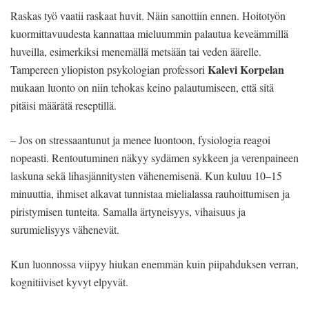
Raskas työ vaatii raskaat huvit. Näin sanottiin ennen. Hoitotyön
kuormittavuudesta kannattaa mieluummin palautua keveämmillä
huveilla, esimerkiksi menemällä metsään tai veden äärelle.
Kalevi Korpelan
Tampereen yliopiston psykologian professori
mukaan luonto on niin tehokas keino palautumiseen, että sitä
pitäisi määrätä reseptillä.
– Jos on stressaantunut ja menee luontoon, fysiologia reagoi
nopeasti. Rentoutuminen näkyy sydämen sykkeen ja verenpaineen
laskuna sekä lihasjännitysten vähenemisenä. Kun kuluu 10–15
minuuttia, ihmiset alkavat tunnistaa mielialassa rauhoittumisen ja
piristymisen tunteita. Samalla ärtyneisyys, vihaisuus ja
surumielisyys vähenevät.
Kun luonnossa viipyy hiukan enemmän kuin piipahduksen verran,
kognitiiviset kyvyt elpyvät.