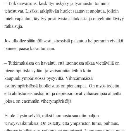
– Tarkkaavaisuus, keskittymiskyky ja työmuistin toiminta
tehostuvat. Lisäksi arkipäivän huolet saattavat unohtua, jolloin
mieli vapautuu, täyttyy positiivista ajatuksista ja ongelmiin löytyy
ratkaisuja.
Jos ulkoilee säännöllisesti, stressistä palautuu helpommin eivätkä
paineet pääse kasautumaan.
– Tutkimuksissa on havaittu, että luonnossa aikaa viettävillä on
pienempi riski sydän- ja verisuonitauteihin kuin
kaupunkiympäristössä pysyvillä. Vihreämmässä
asuinympäristössä kuolleisuus on pienempää. On myös todettu,
että ahdistuneisuushäiriöt ja depressio ovat vähäisempää alueilla,
joissa on enemmän viherympäristöjä.
Ei ole täysin selvää, miksi luonnosta saa niin paljon
terveysvaikutuksia. On esitetty, että ympäristön lumo, puhtaus,
vihreys ja hiljaisuus vaikuttavat suotuisasti. Luonnossa tulee myös