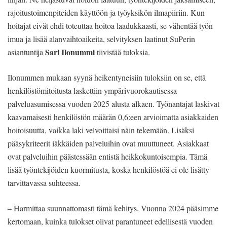
rajoitustoimenpiteiden käyttöön ja työyksikön ilmapiiriin. Kun
hoitajat eivät ehdi toteuttaa hoitoa laadukkaasti, se vähentää työn
imua ja lisää alanvaihtoaikeita, selvityksen laatinut SuPerin
Sari Ilonummi
asiantuntija
tiivistää tuloksia.
Ilonummen mukaan syynä heikentyneisiin tuloksiin on se, että
henkilöstömitoitusta laskettiin ympärivuorokautisessa
palveluasumisessa vuoden 2025 alusta alkaen. Työnantajat laskivat
kaavamaisesti henkilöstön määrän 0,6:een arvioimatta asiakkaiden
hoitoisuutta, vaikka laki velvoittaisi näin tekemään. Lisäksi
pääsykriteerit iäkkäiden palveluihin ovat muuttuneet. Asiakkaat
ovat palveluihin päästessään entistä heikkokuntoisempia. Tämä
lisää työntekijöiden kuormitusta, koska henkilöstöä ei ole lisätty
tarvittavassa suhteessa.
– Harmittaa suunnattomasti tämä kehitys. Vuonna 2024 pääsimme
kertomaan, kuinka tulokset olivat parantuneet edellisestä vuoden