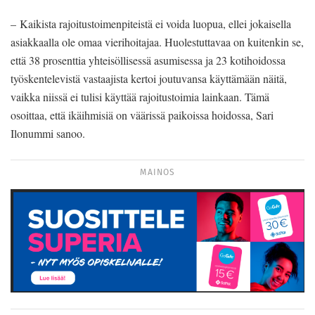
– Kaikista rajoitustoimenpiteistä ei voida luopua, ellei jokaisella
asiakkaalla ole omaa vierihoitajaa. Huolestuttavaa on kuitenkin se,
että 38 prosenttia yhteisöllisessä asumisessa ja 23 kotihoidossa
työskentelevistä vastaajista kertoi joutuvansa käyttämään näitä,
vaikka niissä ei tulisi käyttää rajoitustoimia lainkaan. Tämä
osoittaa, että ikäihmisiä on väärissä paikoissa hoidossa, Sari
Ilonummi sanoo.
MAINOS