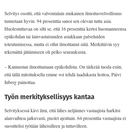
Selvitys osoitti, että valvontalain mukainen ilmoitusvelvollisuus
tunnetaan hyvin. 94 prosenttia sanoi sen olevan tuttu asia.
Huolestuttavaa on silti se, että 16 prosenttia kertoi huomanneensa
epäkohdan tai lainvastaisuuden asiakkaan palveluiden
toteutumisessa, mutta ei ollut ilmoittanut siitä. Merkittävin syy
tekemättä jättämiseen oli pelko seurauksista.
– Kannustan ilmoittamaan epäkohdista. On tärkeää tuoda esiin,
että tällä mitoituksella emme voi tehdä laadukasta hoitoa, Päivi
Inberg painottaa.
Työn merkityksellisyys kantaa
Selvityksessä kävi ilmi, että lähes neljännes vastaajista harkitsi
alanvaihtoa jatkuvasti, puolet ajoittain. 64 prosenttia vastaajista ei
suosittelisi työtään läheisilleen ja tuttavilleen.