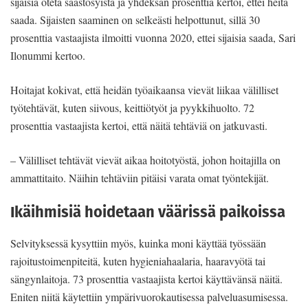
sijaisia oteta säästösyistä ja yhdeksän prosenttia kertoi, ettei heitä
saada. Sijaisten saaminen on selkeästi helpottunut, sillä 30
prosenttia vastaajista ilmoitti vuonna 2020, ettei sijaisia saada, Sari
Ilonummi kertoo.
Hoitajat kokivat, että heidän työaikaansa vievät liikaa välilliset
työtehtävät, kuten siivous, keittiötyöt ja pyykkihuolto. 72
prosenttia vastaajista kertoi, että näitä tehtäviä on jatkuvasti.
– Välilliset tehtävät vievät aikaa hoitotyöstä, johon hoitajilla on
ammattitaito. Näihin tehtäviin pitäisi varata omat työntekijät.
Ikäihmisiä hoidetaan väärissä paikoissa
Selvityksessä kysyttiin myös, kuinka moni käyttää työssään
rajoitustoimenpiteitä, kuten hygieniahaalaria, haaravyötä tai
sängynlaitoja. 73 prosenttia vastaajista kertoi käyttävänsä näitä.
Eniten niitä käytettiin ympärivuorokautisessa palveluasumisessa.