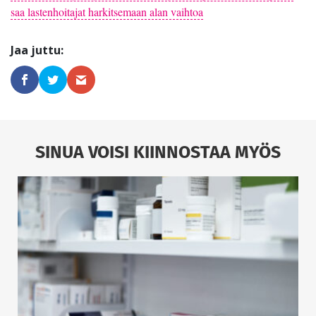
saa lastenhoitajat harkitsemaan alan vaihtoa
SINUA VOISI KIINNOSTAA MYÖS