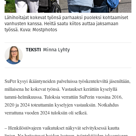
Lähihoitajat kokevat työnsä parhaaksi puoleksi kohtaamiset
vanhusten kanssa. Heiltä saatu kiitos auttaa jaksamaan
työssä. Kuva: Mostphotos
TEKSTI
Minna Lyhty
SuPer kysyi ikääntyneiden palveluissa työskenteleviltä jäseniltään,
millaisena he kokevat työnsä. Vastaukset kerättiin kyselyllä
tammi-helmikuussa. Tuloksia verrattiin SuPerin vuosina 2016,
2020 ja 2024 toteuttamiin kyselyjen vastauksiin. Notkahdus
verrattuna vuoden 2024 tuloksiin oli selkeä.
– Henkilöstövajeen vaikutukset näkyvät selvityksessä kautta
linjan. Ne heijastuvat hoidon laatuun, työntekijöiden jaksamiseen,