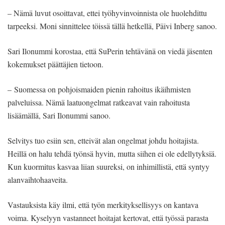
– Nämä luvut osoittavat, ettei työhyvinvoinnista ole huolehdittu
tarpeeksi. Moni sinnittelee töissä tällä hetkellä, Päivi Inberg sanoo.
Sari Ilonummi korostaa, että SuPerin tehtävänä on viedä jäsenten
kokemukset päättäjien tietoon.
– Suomessa on pohjoismaiden pienin rahoitus ikäihmisten
palveluissa. Nämä laatuongelmat ratkeavat vain rahoitusta
lisäämällä, Sari Ilonummi sanoo.
Selvitys tuo esiin sen, etteivät alan ongelmat johdu hoitajista.
Heillä on halu tehdä työnsä hyvin, mutta siihen ei ole edellytyksiä.
Kun kuormitus kasvaa liian suureksi, on inhimillistä, että syntyy
alanvaihtohaaveita.
Vastauksista käy ilmi, että työn merkityksellisyys on kantava
voima. Kyselyyn vastanneet hoitajat kertovat, että työssä parasta