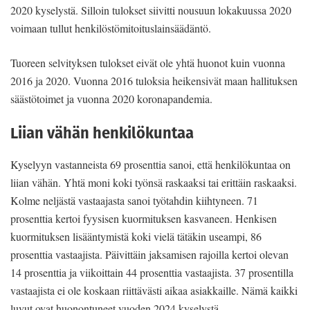
2020 kyselystä. Silloin tulokset siivitti nousuun lokakuussa 2020
voimaan tullut henkilöstömitoituslainsäädäntö.
Tuoreen selvityksen tulokset eivät ole yhtä huonot kuin vuonna
2016 ja 2020. Vuonna 2016 tuloksia heikensivät maan hallituksen
säästötoimet ja vuonna 2020 koronapandemia.
Liian vähän henkilökuntaa
Kyselyyn vastanneista 69 prosenttia sanoi, että henkilökuntaa on
liian vähän. Yhtä moni koki työnsä raskaaksi tai erittäin raskaaksi.
Kolme neljästä vastaajasta sanoi työtahdin kiihtyneen. 71
prosenttia kertoi fyysisen kuormituksen kasvaneen. Henkisen
kuormituksen lisääntymistä koki vielä tätäkin useampi, 86
prosenttia vastaajista. Päivittäin jaksamisen rajoilla kertoi olevan
14 prosenttia ja viikoittain 44 prosenttia vastaajista. 37 prosentilla
vastaajista ei ole koskaan riittävästi aikaa asiakkaille. Nämä kaikki
luvut ovat huonontuneet vuoden 2024 kyselystä.