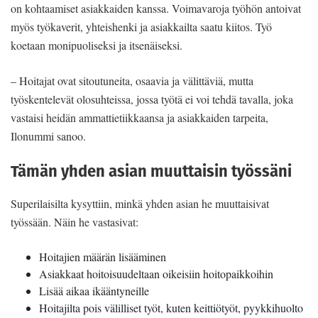
on kohtaamiset asiakkaiden kanssa. Voimavaroja työhön antoivat
myös työkaverit, yhteishenki ja asiakkailta saatu kiitos. Työ
koetaan monipuoliseksi ja itsenäiseksi.
– Hoitajat ovat sitoutuneita, osaavia ja välittäviä, mutta
työskentelevät olosuhteissa, jossa työtä ei voi tehdä tavalla, joka
vastaisi heidän ammattietiikkaansa ja asiakkaiden tarpeita,
Ilonummi sanoo.
Tämän yhden asian muuttaisin työssäni
Superilaisilta kysyttiin, minkä yhden asian he muuttaisivat
työssään. Näin he vastasivat:
Hoitajien määrän lisääminen
Asiakkaat hoitoisuudeltaan oikeisiin hoitopaikkoihin
Lisää aikaa ikääntyneille
Hoitajilta pois välilliset työt, kuten keittiötyöt, pyykkihuolto