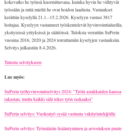
kokevatko he työnsä kuormittavana, kuinka hyvin he viihtyvät
työssään ja mitä mieltä he ovat hoidon laadusta. Vastaukset
kerättiin kyselyllä 21.1.–15.2.2026. Kyselyyn vastasi 3817
hoitajaa. Kyselyyn vastanneet työskentelevät hyvinvointialueilla,
yksityisissä yrityksissä ja säätiöissä. Tuloksia verrattiin SuPerin
vuosina 2016, 2020 ja 2024 toteuttamiin kyselyjen vastauksiin.
Selvitys julkaistiin 8.4.2026.
Tutustu selvitykseen
Lue myös:
SuPerin työhyvinvointiselvitys 2024: ”Työtä asiakkaiden kanssa
rakastan, mutta kaikki sälä tekee työn raskaaksi”
SuPerin selvitys: Vuokratyö sysää vastuuta vakityöntekijöille
SuPerin selvitys: Työmäärän lisääntyminen ja arvostuksen puute