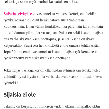
sektoria ja se on myös varhaiskasvatuksen arkea.
SuPerin selvitykseen
vastanneista valtaosa kertoi, että heidän
työyksikössään oli ollut henkilöstövajausta vähintään
kuukausittain. Liian vähän henkilökuntaa päivittäin tai viikoittain
oli kohdannut yli puolet vastaajista. Pulaa on sekä lastenhoitajista
että varhaiskasvatuksen opettajista, ja seurauksena on ikävä
ketjureaktio: Suuri osa henkilöstöstä ei ole omassa tehtävässään.
Jopa 39 prosenttia vastanneista lastenhoitajista työskentelee tai on
työskennellyt varhaiskasvatuksen opettajina.
Joka neljäs vastaaja kertoi, että heidän ryhmässään työskentelee
vähintään yksi täysin vailla varhaiskasvatuksen koulutusta oleva
työntekijä.
Sijaisia ei ole
Tilanne on kurjistunut viimeisen viiden aikana lumipalloefektin