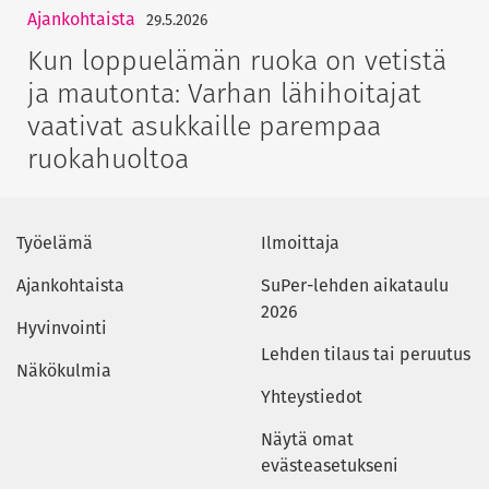
Ajankohtaista
29.5.2026
Kun loppuelämän ruoka on vetistä
ja mautonta: Varhan lähihoitajat
vaativat asukkaille parempaa
ruokahuoltoa
Työelämä
Ilmoittaja
Ajankohtaista
SuPer-lehden aikataulu
2026
Hyvinvointi
Lehden tilaus tai peruutus
Näkökulmia
Yhteystiedot
Näytä omat
evästeasetukseni