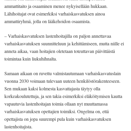
ammattitaito ja osaaminen menee nykyisellään hukkaan.
Lähihoitajat ovat esimerkiksi varhaiskasvatuksen ainoa
ammattiryhmä, jolla on lääkehoidon osaamista.
– Varhaiskasvatuksen lastenhoitajilla on paljon annettavaa
varhaiskasvatuksen suunnitteluun ja kehittämiseen, mutta niille ei
anneta aikaa, vaan hoitajien oletetaan toteuttavan päivittäistä
toimintaa kuin liukuhihnalta.
Samaan aikaan on ruvettu valmistautumaan varhaiskasvatuslain
vuonna 2030 voimaan tulevaan uuteen henkilöstörakenteeseen.
Sen mukaan kaksi kolmesta kasvattajasta täytyy olla
korkeakoulutettuja, ja sen takia esimerkiksi eläköitymisen kautta
vapautuvia lastenhoitajan toimia ollaan nyt muuttamassa
varhaiskasvatuksen opettajien toimiksi. Ongelma on, että
opettajista on jopa suurempi pula kuin varhaiskasvatuksen
lastenhoitajista.