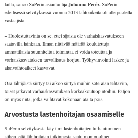
Johanna Peréz
lailla, sanoo SuPerin asiantuntija
. SuPerin
edellisessä selvityksessä vuonna 2013 lähtöaikeita oli alle puolella
vastaajista.
– Huolestuttavinta on se, ettei sijaisia ole varhaiskasvatukseen
saatavilla lainkaan. Ilman riittävää määrää koulutettuja
ammattilaisia suunniteltua toimintaa ei voida toteuttaa ja
varhaiskasvatuksen turvallisuus horjuu. Työhyvinvointi laskee ja
alanvaihtoaikeet kasvavat.
Osa lähtijöistä siirtyy tai aikoo siirtyä muihin sote-alan tehtäviin,
toiset jatkavat varhaiskasvatuksen korkeakouluopintoihin. Paljon
on myös niitä, jotka vaihtavat kokonaan alalta pois.
Arvostusta lastenhoitajan osaamiselle
SuPerin selvityksestä käy ilmi lastenhoitajien turhautuminen
siihen, että lähihoitajan tutkinnosta saatu monipuolinen