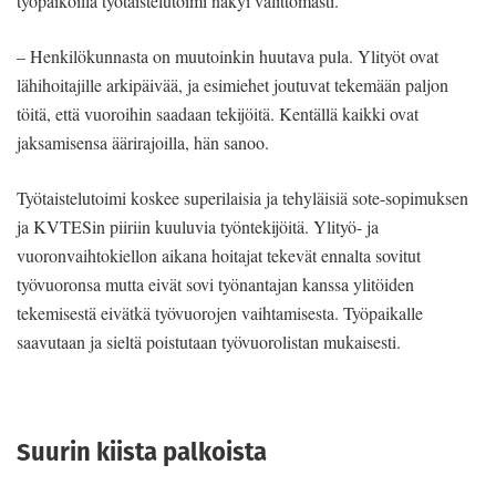
työpaikoilla työtaistelutoimi näkyi välittömästi.
– Henkilökunnasta on muutoinkin huutava pula. Ylityöt ovat
lähihoitajille arkipäivää, ja esimiehet joutuvat tekemään paljon
töitä, että vuoroihin saadaan tekijöitä. Kentällä kaikki ovat
jaksamisensa äärirajoilla, hän sanoo.
Työtaistelutoimi koskee superilaisia ja tehyläisiä sote-sopimuksen
ja KVTESin piiriin kuuluvia työntekijöitä. Ylityö- ja
vuoronvaihtokiellon aikana hoitajat tekevät ennalta sovitut
työvuoronsa mutta eivät sovi työnantajan kanssa ylitöiden
tekemisestä eivätkä työvuorojen vaihtamisesta. Työpaikalle
saavutaan ja sieltä poistutaan työvuorolistan mukaisesti.
Suurin kiista palkoista