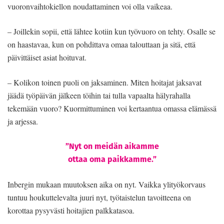
vuoronvaihtokiellon noudattaminen voi olla vaikeaa.
– Joillekin sopii, että lähtee kotiin kun työvuoro on tehty. Osalle se
on haastavaa, kun on pohdittava omaa talouttaan ja sitä, että
päivittäiset asiat hoituvat.
– Kolikon toinen puoli on jaksaminen. Miten hoitajat jaksavat
jäädä työpäivän jälkeen töihin tai tulla vapaalta hälyrahalla
tekemään vuoro? Kuormittuminen voi kertaantua omassa elämässä
ja arjessa.
”Nyt on meidän aikamme
ottaa oma paikkamme.”
Inbergin mukaan muutoksen aika on nyt. Vaikka ylityökorvaus
tuntuu houkuttelevalta juuri nyt, työtaistelun tavoitteena on
korottaa pysyvästi hoitajien palkkatasoa.