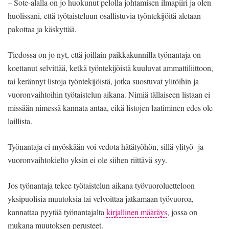
– Sote-alalla on jo huokunut pelolla johtamisen ilmapiiri ja olen
huolissani, että työtaisteluun osallistuvia työntekijöitä aletaan
pakottaa ja käskyttää.
Tiedossa on jo nyt, että joillain paikkakunnilla työnantaja on
koettanut selvittää, ketkä työntekijöistä kuuluvat ammattiliittoon,
tai kerännyt listoja työntekijöistä, jotka suostuvat ylitöihin ja
vuoronvaihtoihin työtaistelun aikana. Nimiä tällaiseen listaan ei
missään nimessä kannata antaa, eikä listojen laatiminen edes ole
laillista.
Työnantaja ei myöskään voi vedota hätätyöhön, sillä ylityö- ja
vuoronvaihtokielto yksin ei ole siihen riittävä syy.
Jos työnantaja tekee työtaistelun aikana työvuoroluetteloon
yksipuolisia muutoksia tai velvoittaa jatkamaan työvuoroa,
kannattaa pyytää työnantajalta
kirjallinen määräys
, jossa on
mukana muutoksen perusteet.