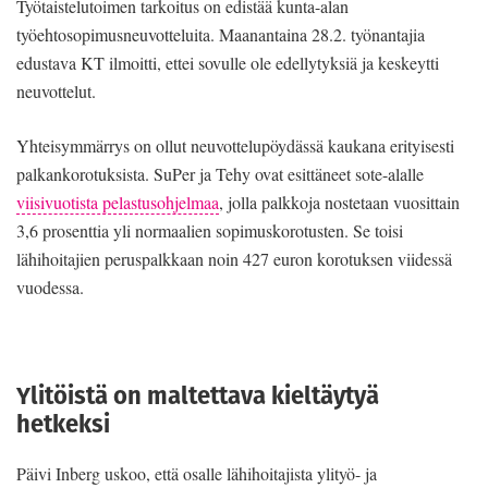
Työtaistelutoimen tarkoitus on edistää kunta-alan
työehtosopimusneuvotteluita. Maanantaina 28.2. työnantajia
edustava KT ilmoitti, ettei sovulle ole edellytyksiä ja keskeytti
neuvottelut.
Yhteisymmärrys on ollut neuvottelupöydässä kaukana erityisesti
palkankorotuksista. SuPer ja Tehy ovat esittäneet sote-alalle
viisivuotista pelastusohjelmaa
, jolla palkkoja nostetaan vuosittain
3,6 prosenttia yli normaalien sopimuskorotusten. Se toisi
lähihoitajien peruspalkkaan noin 427 euron korotuksen viidessä
vuodessa.
Ylitöistä on maltettava kieltäytyä
hetkeksi
Päivi Inberg uskoo, että osalle lähihoitajista ylityö- ja