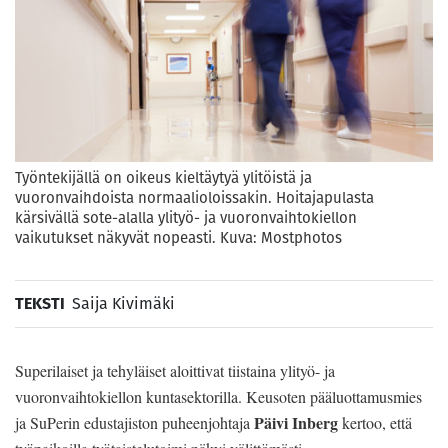
Työntekijällä on oikeus kieltäytyä ylitöistä ja
vuoronvaihdoista normaalioloissakin. Hoitajapulasta
kärsivällä sote-alalla ylityö- ja vuoronvaihtokiellon
vaikutukset näkyvät nopeasti. Kuva: Mostphotos
TEKSTI
Saija Kivimäki
Superilaiset ja tehyläiset aloittivat tiistaina ylityö- ja
vuoronvaihtokiellon kuntasektorilla. Keusoten pääluottamusmies
Päivi Inberg
ja SuPerin edustajiston puheenjohtaja
kertoo, että