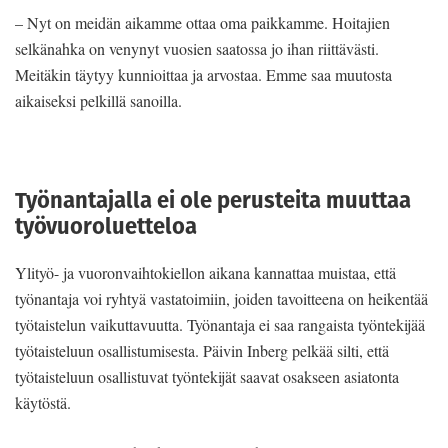
– Nyt on meidän aikamme ottaa oma paikkamme. Hoitajien
selkänahka on venynyt vuosien saatossa jo ihan riittävästi.
Meitäkin täytyy kunnioittaa ja arvostaa. Emme saa muutosta
aikaiseksi pelkillä sanoilla.
Työnantajalla ei ole perusteita muuttaa
työvuoroluetteloa
Ylityö- ja vuoronvaihtokiellon aikana kannattaa muistaa, että
työnantaja voi ryhtyä vastatoimiin, joiden tavoitteena on heikentää
työtaistelun vaikuttavuutta. Työnantaja ei saa rangaista työntekijää
työtaisteluun osallistumisesta. Päivin Inberg pelkää silti, että
työtaisteluun osallistuvat työntekijät saavat osakseen asiatonta
käytöstä.