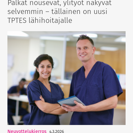
Palkat nousevat, ylityöt näkyvät
selvemmin – tällainen on uusi
TPTES lähihoitajalle
Neuvottelukierros
4.3.2026