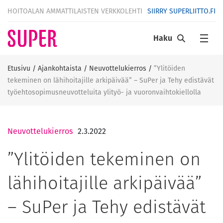
HOITOALAN AMMATTILAISTEN VERKKOLEHTI
SIIRRY SUPERLIITTO.FI
Haku
Etusivu
/
Ajankohtaista
/
Neuvottelukierros
/
”Ylitöiden
tekeminen on lähihoitajille arkipäivää” – SuPer ja Tehy edistävät
työehtosopimusneuvotteluita ylityö- ja vuoronvaihtokiellolla
Neuvottelukierros
2.3.2022
”Ylitöiden tekeminen on
lähihoitajille arkipäivää”
– SuPer ja Tehy edistävät