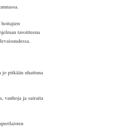
kunnassa.
 hoitajien
hjelman tavoitteena
ulevaisuudessa.
jo pitkään uhattuna
, vanhoja ja sairaita
uperilaisten