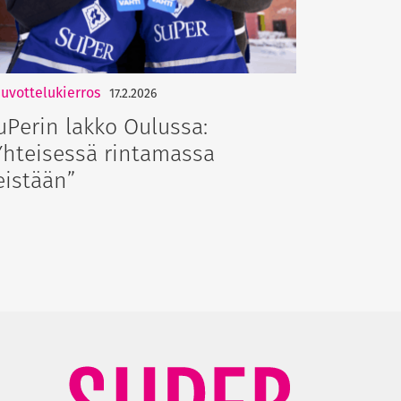
uvottelukierros
17.2.2026
uPerin lakko Oulussa:
Yhteisessä rintamassa
eistään”