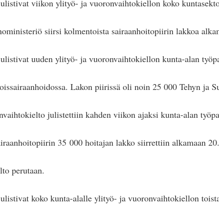
listivat viikon ylityö- ja vuoronvaihtokiellon koko kuntasekto
noministeriö siirsi kolmentoista sairaanhoitopiirin lakkoa alk
ulistivat uuden ylityö- ja vuoronvaihtokiellon kunta-alan työpa
oissairaanhoidossa. Lakon piirissä oli noin 25 000 Tehyn ja Su
vaihtokielto julistettiin kahden viikon ajaksi kunta-alan työpa
raanhoitopiirin 35 000 hoitajan lakko siirrettiin alkamaan 20
to perutaan.
listivat koko kunta-alalle ylityö- ja vuoronvaihtokiellon toista