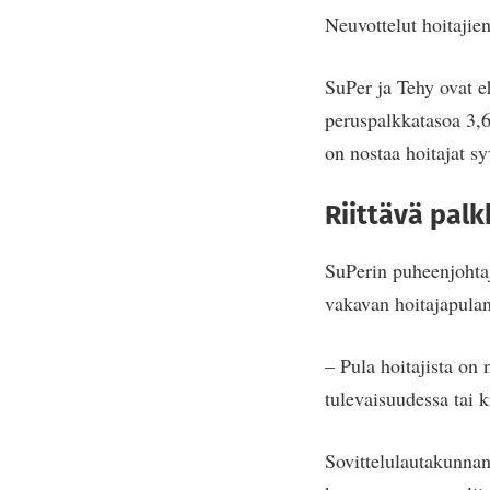
Neuvottelut hoitajie
SuPer ja Tehy ovat eh
peruspalkkatasoa 3,6
on nostaa hoitajat s
Riittävä pal
SuPerin puheenjoht
vakavan hoitajapulan
– Pula hoitajista on 
tulevaisuudessa tai k
Sovittelulautakunnan 