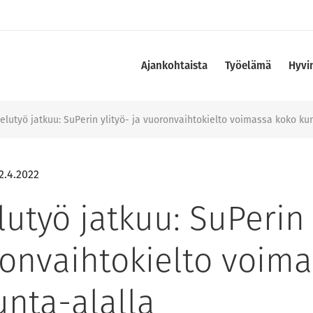
Ajankohtaista
Työelämä
Hyvi
telutyö jatkuu: SuPerin ylityö- ja vuoronvaihtokielto voimassa koko ku
2.4.2022
lutyö jatkuu: SuPerin 
ronvaihtokielto voim
unta-alalla