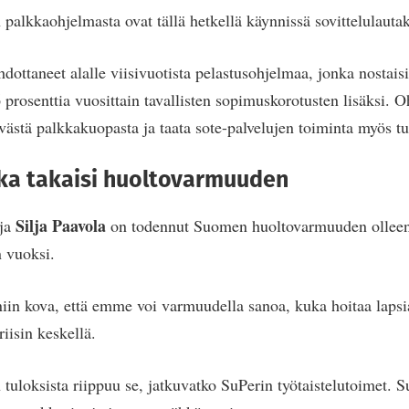
n palkkaohjelmasta ovat tällä hetkellä käynnissä sovittelulauta
dottaneet alalle viisivuotista pelastusohjelmaa, jonka nostaisi
 prosenttia vuosittain tavallisten sopimuskorotusten lisäksi. O
yvästä palkkakuopasta ja taata sote-palvelujen toiminta myös t
kka takaisi huoltovarmuuden
Silja Paavola
aja
on todennut Suomen huoltovarmuuden olleen 
 vuoksi.
niin kova, että emme voi varmuudella sanoa, kuka hoitaa lapsia
riisin keskellä.
tuloksista riippuu se, jatkuvatko SuPerin työtaistelutoimet. S