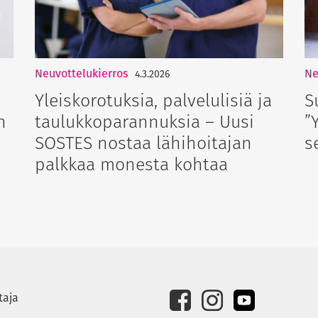
Neuvottelukierros
Ne
4.3.2026
Yleiskorotuksia, palvelulisiä ja
S
n
taulukkoparannuksia – Uusi
”
SOSTES nostaa lähihoitajan
s
palkkaa monesta kohtaa
taja