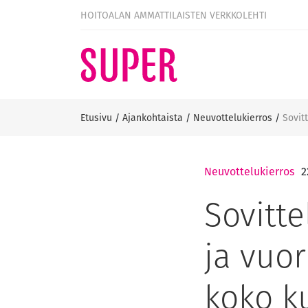
HOITOALAN AMMATTILAISTEN VERKKOLEHTI
Etusivu
/
Ajankohtaista
/
Neuvottelukierros
/
Sovit
Neuvottelukierros
2
Sovitte
ja vuo
koko k