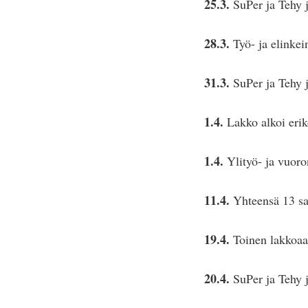
25.3.
SuPer ja Tehy ju
28.3.
Työ- ja elinkei
31.3.
SuPer ja Tehy j
1.4.
Lakko alkoi erik
1.4.
Ylityö- ja vuoron
11.4.
Yhteensä 13 sai
19.4.
Toinen lakkoaal
20.4.
SuPer ja Tehy ju