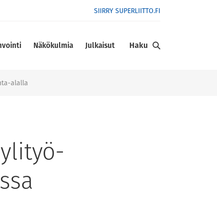
SIIRRY SUPERLIITTO.FI
Haku
nvointi
Näkökulmia
Julkaisut
nta-alalla
ylityö-
assa