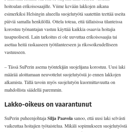
hoitoalan erikoisosaajille. Viime kevään lakkojen aikana
esimerkiksi Helsingin alueella suojelutyötä saatettiin teettää useita
päiviä samalla henkilöllä. Ottela toteaa, että tällaisissa tilanteissa
korostuu työnantajan vastuu käyttää kaikkia osaavia hoitajia
tasapuolisesti. Lain tarkoitus ei ole uuvuttaa erikoisosaajia tai
asettaa heitä raskaaseen työtilanteeseen ja rikosoikeudelliseen
vastuuseen.
– Tässä SuPerin asema työntekijän suojelijana korostuu. Uusi laki
määrää aloittamaan neuvottelut suojelutyöstä jo ennen lakkojen
alkamista. Tällä tavoin myös suojelutyön kuormittavuutta on
mahdollista säädellä paremmin.
Lakko-oikeus on vaarantunut
Silja Paavola
SuPerin puheenjohtaja
sanoo, että uusi laki selvästi
vaikeuttaa hoitajien työtaistelua. Mikäli sopimukseen suojelutyöstä