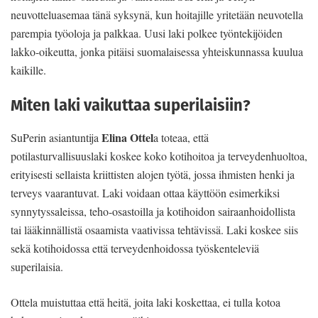
neuvotteluasemaa tänä syksynä, kun hoitajille yritetään neuvotella
parempia työoloja ja palkkaa. Uusi laki polkee työntekijöiden
lakko-oikeutta, jonka pitäisi suomalaisessa yhteiskunnassa kuulua
kaikille.
Miten laki vaikuttaa superilaisiin?
Elina Ottel
SuPerin asiantuntija
a toteaa, että
potilasturvallisuuslaki koskee koko kotihoitoa ja terveydenhuoltoa,
erityisesti sellaista kriittisten alojen työtä, jossa ihmisten henki ja
terveys vaarantuvat. Laki voidaan ottaa käyttöön esimerkiksi
synnytyssaleissa, teho-osastoilla ja kotihoidon sairaanhoidollista
tai lääkinnällistä osaamista vaativissa tehtävissä. Laki koskee siis
sekä kotihoidossa että terveydenhoidossa työskenteleviä
superilaisia.
Ottela muistuttaa että heitä, joita laki koskettaa, ei tulla kotoa