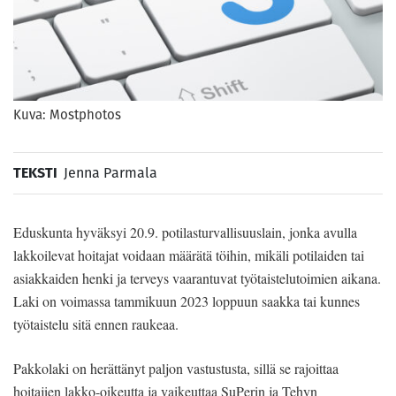
Kuva: Mostphotos
TEKSTI
Jenna Parmala
Eduskunta hyväksyi 20.9. potilasturvallisuuslain, jonka avulla
lakkoilevat hoitajat voidaan määrätä töihin, mikäli potilaiden tai
asiakkaiden henki ja terveys vaarantuvat työtaistelutoimien aikana.
Laki on voimassa tammikuun 2023 loppuun saakka tai kunnes
työtaistelu sitä ennen raukeaa.
Pakkolaki on herättänyt paljon vastustusta, sillä se rajoittaa
hoitajien lakko-oikeutta ja vaikeuttaa SuPerin ja Tehyn