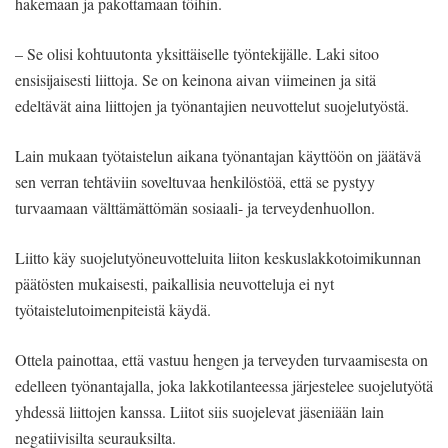
hakemaan ja pakottamaan töihin.
– Se olisi kohtuutonta yksittäiselle työntekijälle. Laki sitoo
ensisijaisesti liittoja. Se on keinona aivan viimeinen ja sitä
edeltävät aina liittojen ja työnantajien neuvottelut suojelutyöstä.
Lain mukaan työtaistelun aikana työnantajan käyttöön on jäätävä
sen verran tehtäviin soveltuvaa henkilöstöä, että se pystyy
turvaamaan välttämättömän sosiaali- ja terveydenhuollon.
Liitto käy suojelutyöneuvotteluita liiton keskuslakkotoimikunnan
päätösten mukaisesti, paikallisia neuvotteluja ei nyt
työtaistelutoimenpiteistä käydä.
Ottela painottaa, että vastuu hengen ja terveyden turvaamisesta on
edelleen työnantajalla, joka lakkotilanteessa järjestelee suojelutyötä
yhdessä liittojen kanssa. Liitot siis suojelevat jäseniään lain
negatiivisilta seurauksilta.