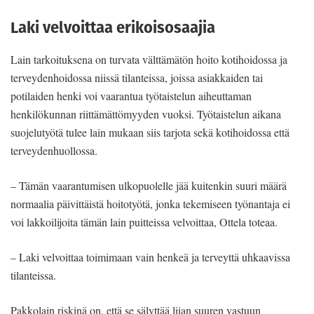
Laki velvoittaa erikoisosaajia
Lain tarkoituksena on turvata välttämätön hoito kotihoidossa ja
terveydenhoidossa niissä tilanteissa, joissa asiakkaiden tai
potilaiden henki voi vaarantua työtaistelun aiheuttaman
henkilökunnan riittämättömyyden vuoksi. Työtaistelun aikana
suojelutyötä tulee lain mukaan siis tarjota sekä kotihoidossa että
terveydenhuollossa.
– Tämän vaarantumisen ulkopuolelle jää kuitenkin suuri määrä
normaalia päivittäistä hoitotyötä, jonka tekemiseen työnantaja ei
voi lakkoilijoita tämän lain puitteissa velvoittaa, Ottela toteaa.
– Laki velvoittaa toimimaan vain henkeä ja terveyttä uhkaavissa
tilanteissa.
Pakkolain riskinä on, että se sälyttää liian suuren vastuun