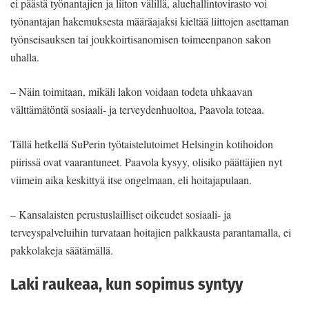
ei päästä työnantajien ja liiton välillä, aluehallintovirasto voi
työnantajan hakemuksesta määräajaksi kieltää liittojen asettaman
työnseisauksen tai joukkoirtisanomisen toimeenpanon sakon
uhalla.
– Näin toimitaan, mikäli lakon voidaan todeta uhkaavan
välttämätöntä sosiaali- ja terveydenhuoltoa, Paavola toteaa.
Tällä hetkellä SuPerin työtaistelutoimet Helsingin kotihoidon
piirissä ovat vaarantuneet. Paavola kysyy, olisiko päättäjien nyt
viimein aika keskittyä itse ongelmaan, eli hoitajapulaan.
– Kansalaisten perustuslailliset oikeudet sosiaali- ja
terveyspalveluihin turvataan hoitajien palkkausta parantamalla, ei
pakkolakeja säätämällä.
Laki raukeaa, kun sopimus syntyy