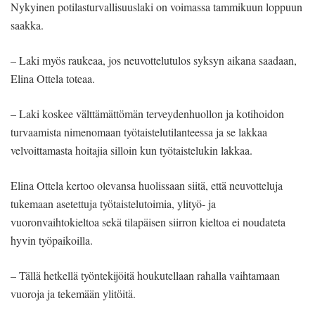
Nykyinen potilasturvallisuuslaki on voimassa tammikuun loppuun
saakka.
– Laki myös raukeaa, jos neuvottelutulos syksyn aikana saadaan,
Elina Ottela toteaa.
– Laki koskee välttämättömän terveydenhuollon ja kotihoidon
turvaamista nimenomaan työtaistelutilanteessa ja se lakkaa
velvoittamasta hoitajia silloin kun työtaistelukin lakkaa.
Elina Ottela kertoo olevansa huolissaan siitä, että neuvotteluja
tukemaan asetettuja työtaistelutoimia, ylityö- ja
vuoronvaihtokieltoa sekä tilapäisen siirron kieltoa ei noudateta
hyvin työpaikoilla.
– Tällä hetkellä työntekijöitä houkutellaan rahalla vaihtamaan
vuoroja ja tekemään ylitöitä.