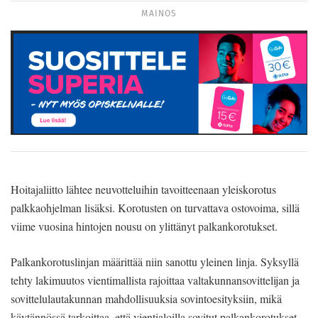
MAINOS
Hoitajaliitto lähtee neuvotteluihin tavoitteenaan yleiskorotus
palkkaohjelman lisäksi. Korotusten on turvattava ostovoima, sillä
viime vuosina hintojen nousu on ylittänyt palkankorotukset.
Palkankorotuslinjan määrittää niin sanottu yleinen linja. Syksyllä
tehty lakimuutos vientimallista rajoittaa valtakunnansovittelijan ja
sovittelulautakunnan mahdollisuuksia sovintoesityksiin, mikä
käytännössä tarkoittaa, että vientialoilla sovitut palkankorotukset