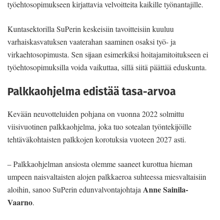
työehtosopimukseen kirjattavia velvoitteita kaikille työnantajille.
Kuntasektorilla SuPerin keskeisiin tavoitteisiin kuuluu
varhaiskasvatuksen vaaterahan saaminen osaksi työ- ja
virkaehtosopimusta. Sen sijaan esimerkiksi hoitajamitoitukseen ei
työehtosopimuksilla voida vaikuttaa, sillä siitä päättää eduskunta.
Palkkaohjelma edistää tasa-arvoa
Kevään neuvotteluiden pohjana on vuonna 2022 solmittu
viisivuotinen palkkaohjelma, joka tuo sotealan työntekijöille
tehtäväkohtaisten palkkojen korotuksia vuoteen 2027 asti.
– Palkkaohjelman ansiosta olemme saaneet kurottua hieman
umpeen naisvaltaisten alojen palkkaeroa suhteessa miesvaltaisiin
Anne Sainila-
aloihin, sanoo SuPerin edunvalvontajohtaja
Vaarno
.