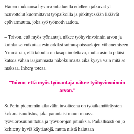
Hänen mukaansa hyvinvointialueilla edelleen jatkuvat yt-
neuvottelut kuormittavat työpaikoilla ja pitkittyessään lisäävät
epävarmuutta, joka syö työmotivaatiota.
– Toivon, että myös työnantaja näkee työhyvinvoinnin arvon ja
kuinka se vaikuttaa esimerkiksi sairauspoissaolojen vähenemiseen.
Ymmärrän, että taloutta on tasapainotettava, mutta asioita pitäisi
katsoa vähän laajemmasta näkökulmasta eikä kysyä vain mitä se
maksaa, Inberg toteaa.
”Toivon, että myös työnantaja näkee työhyvinvoinnin
arvon.”
SuPerin pidemmän aikavälin tavoitteena on työaikamääräysten
kokonaisuudistus, joka parantaisi muun muassa
työvuorosuunnittelua ja työvuorojen pituuksia. Paikallisesti on jo
kehitetty hyviä käytäntöjä, mutta niistä halutaan