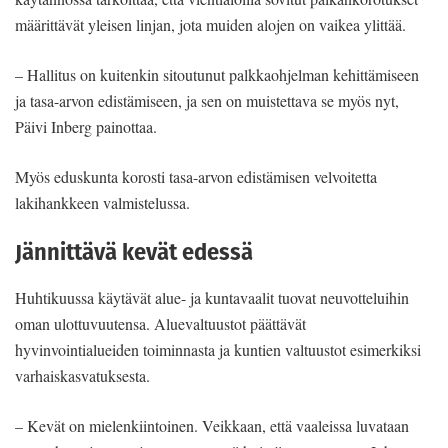
määrittävät yleisen linjan, jota muiden alojen on vaikea ylittää.
– Hallitus on kuitenkin sitoutunut palkkaohjelman kehittämiseen
ja tasa-arvon edistämiseen, ja sen on muistettava se myös nyt,
Päivi Inberg painottaa.
Myös eduskunta korosti tasa-arvon edistämisen velvoitetta
lakihankkeen valmistelussa.
Jännittävä kevät edessä
Huhtikuussa käytävät alue- ja kuntavaalit tuovat neuvotteluihin
oman ulottuvuutensa. Aluevaltuustot päättävät
hyvinvointialueiden toiminnasta ja kuntien valtuustot esimerkiksi
varhaiskasvatuksesta.
– Kevät on mielenkiintoinen. Veikkaan, että vaaleissa luvataan