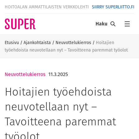
HOITOALAN AMMATTILAISTEN VERKKOLEHTI
SIIRRY SUPERLIITTO.FI
Haku
Etusivu
/
Ajankohtaista
/
Neuvottelukierros
/
Hoitajien
työehdoista neuvotellaan nyt – Tavoitteena paremmat työolot
Neuvottelukierros
11.3.2025
Hoitajien työehdoista
neuvotellaan nyt –
Tavoitteena paremmat
työolot