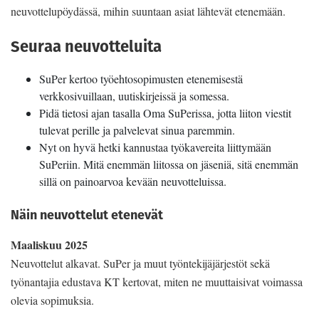
neuvottelupöydässä, mihin suuntaan asiat lähtevät etenemään.
Seuraa neuvotteluita
SuPer kertoo työehtosopimusten etenemisestä
verkkosivuillaan, uutiskirjeissä ja somessa.
Pidä tietosi ajan tasalla Oma SuPerissa, jotta liiton viestit
tulevat perille ja palvelevat sinua paremmin.
Nyt on hyvä hetki kannustaa työkavereita liittymään
SuPeriin. Mitä enemmän liitossa on jäseniä, sitä enemmän
sillä on painoarvoa kevään neuvotteluissa.
Näin neuvottelut etenevät
Maaliskuu 2025
Neuvottelut alkavat. SuPer ja muut työntekijäjärjestöt sekä
työnantajia edustava KT kertovat, miten ne muuttaisivat voimassa
olevia sopimuksia.