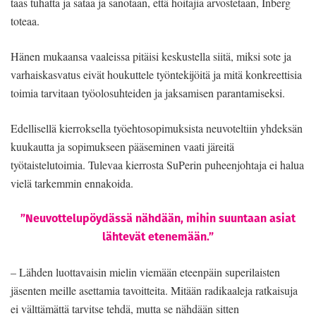
taas tuhatta ja sataa ja sanotaan, että hoitajia arvostetaan, Inberg
toteaa.
Hänen mukaansa vaaleissa pitäisi keskustella siitä, miksi sote ja
varhaiskasvatus eivät houkuttele työntekijöitä ja mitä konkreettisia
toimia tarvitaan työolosuhteiden ja jaksamisen parantamiseksi.
Edellisellä kierroksella työehtosopimuksista neuvoteltiin yhdeksän
kuukautta ja sopimukseen pääseminen vaati järeitä
työtaistelutoimia. Tulevaa kierrosta SuPerin puheenjohtaja ei halua
vielä tarkemmin ennakoida.
”Neuvottelupöydässä nähdään, mihin suuntaan asiat
lähtevät etenemään.”
– Lähden luottavaisin mielin viemään eteenpäin superilaisten
jäsenten meille asettamia tavoitteita. Mitään radikaaleja ratkaisuja
ei välttämättä tarvitse tehdä, mutta se nähdään sitten