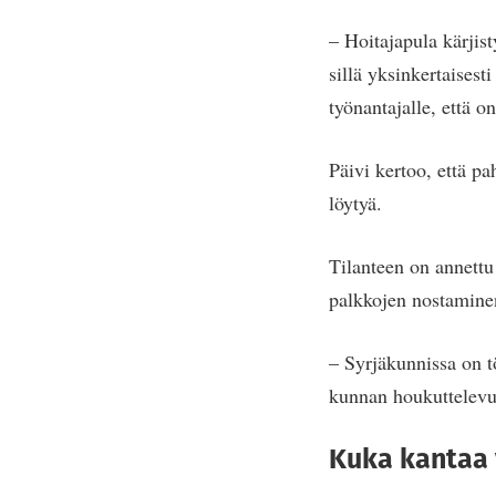
– Hoitajapula kärjist
sillä yksinkertaisest
työnantajalle, että on
Päivi kertoo, että p
löytyä.
Tilanteen on annettu
palkkojen nostamine
– Syrjäkunnissa on tö
kunnan houkuttelevuu
Kuka kantaa