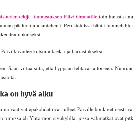
suuden tekijä -tunnustuksen Päivi Granatille
toiminnasta amm
unnan pääluottamusmiehenä. Perusteluissa häntä luonnehditaan
oikeudenmukaiseksi.
Päivi kuvailee kutsumukseksi ja harrastukseksi.
en. Saan virtaa siitä, että hyppään tehtävästä toiseen. Nuoruu
 asioita.
ka on hyvä alku
ia vaativat epäkohdat ovat tulleet Päiville konkreettisesti va
n tiimissä eli Ylitornion sivukylillä, jossa välimatkat ovat pit