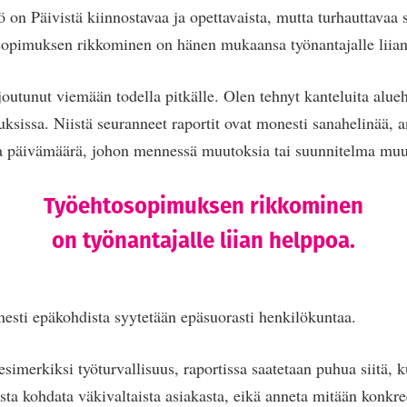
on Päivistä kiinnostavaa ja opettavaista, mutta turhauttavaa si
osopimuksen rikkominen on hänen mukaansa työnantajalle liian
joutunut viemään todella pitkälle. Olen tehnyt kanteluita alueh
uksissa. Niistä seuranneet raportit ovat monesti sanahelinää, 
ja päivämäärä, johon mennessä muutoksia tai suunnitelma muut
Työehtosopimuksen rikkominen
on työnantajalle liian helppoa.
nesti epäkohdista syytetään epäsuorasti henkilökuntaa.
imerkiksi työturvallisuus, raportissa saatetaan puhua siitä, ku
sta kohdata väkivaltaista asiakasta, eikä anneta mitään konkree