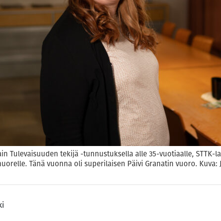
n Tulevaisuuden tekijä -tunnustuksella alle 35-vuotiaalle, STTK-la
e nuorelle. Tänä vuonna oli superilaisen Päivi Granatin vuoro. Kuva
ki