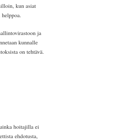
lloin, kun asiat
 helppoa.
allintovirastoon ja
annetaan kunnalle
oksista on tehtävä.
inka hoitajilla ei
ttista ehdotusta,