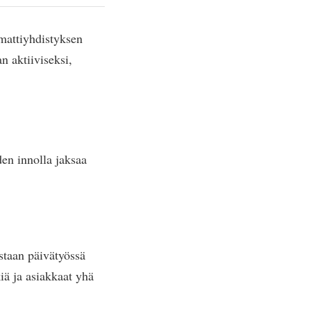
attiyhdistyksen
 aktiiviseksi,
den innolla jaksaa
staan päivätyössä
kiä ja asiakkaat yhä