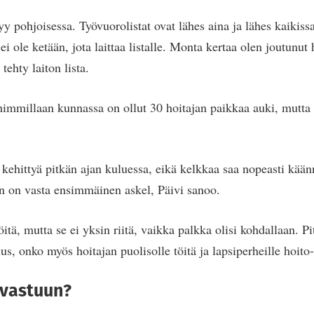
yy pohjoisessa. Työvuorolistat ovat lähes aina ja lähes kaikissa
i ei ole ketään, jota laittaa listalle. Monta kertaa olen joutun
 tehty laiton lista.
ahimmillaan kunnassa on ollut 30 hoitajan paikkaa auki, mutta 
 kehittyä pitkän ajan kuluessa, eikä kelkkaa saa nopeasti kään
n on vasta ensimmäinen askel, Päivi sanoo.
itä, mutta se ei yksin riitä, vaikka palkka olisi kohdallaan. Pi
s, onko myös hoitajan puolisolle töitä ja lapsiperheille hoito-
 vastuun?