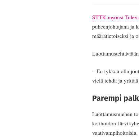
STTK myönsi Tulevai
puheenjohtajana ja k
määrätietoiseksi ja 
Luottamustehtäviään 
– En tykkää olla jout
vielä tehdä ja yrittää
Parempi palk
Luottamusmiehen toim
kotihoidon Järvikylie
vaativampihoitoisia.