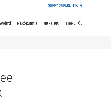
SIIRRY SUPERLIITTO.FI
Haku
nvointi
Näkökulmia
Julkaisut
kee
a