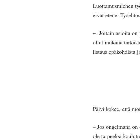
Luottamusmiehen työ 
eivät etene. Työeht
– Joitain asioita on 
ollut mukana tarkast
listaus epäkohdista 
Päivi kokee, että mo
– Jos ongelmana on es
ole tarpeeksi koulutu