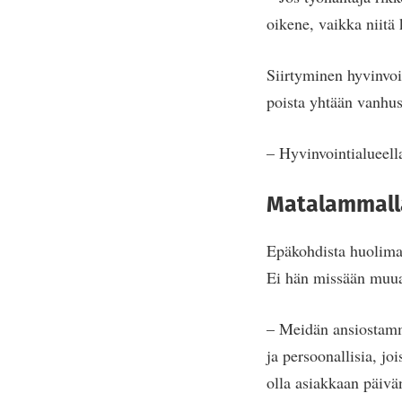
oikene, vaikka niitä 
Siirtyminen hyvinvoin
poista yhtään vanhust
– Hyvinvointialueell
Matalammall
Epäkohdista huolimat
Ei hän missään muual
– Meidän ansiostamm
ja persoonallisia, jo
olla asiakkaan päivä