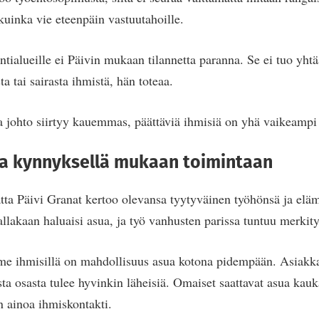
kuinka vie eteenpäin vastuutahoille.
tialueille ei Päivin mukaan tilannetta paranna. Se ei tuo yhtä
a tai sairasta ihmistä, hän toteaa.
a johto siirtyy kauemmas, päättäviä ihmisiä on yhä vaikeampi 
a kynnyksellä mukaan toimintaan
ta Päivi Granat kertoo olevansa tyytyväinen työhönsä ja eläm
lakaan haluaisi asua, ja työ vanhusten parissa tuntuu merkityk
e ihmisillä on mahdollisuus asua kotona pidempään. Asiakka
ista osasta tulee hyvinkin läheisiä. Omaiset saattavat asua kauk
n ainoa ihmiskontakti.