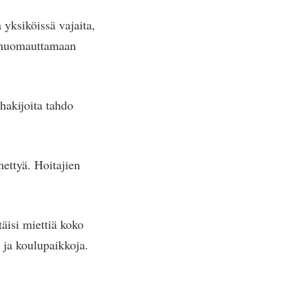
 yksiköissä vajaita,
ut huomauttamaan
hakijoita tahdo
nettyä. Hoitajien
täisi miettiä koko
 ja koulupaikkoja.