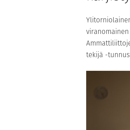
Ylitorniolaine
viranomainen 
Ammattiliittoj
tekijä -tunnus