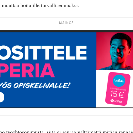
n muuttaa hoitajille turvallisemmaksi.
MAINOS
oo työehtosopimusta, siitä ei seuraa välttämättä mitään rangais