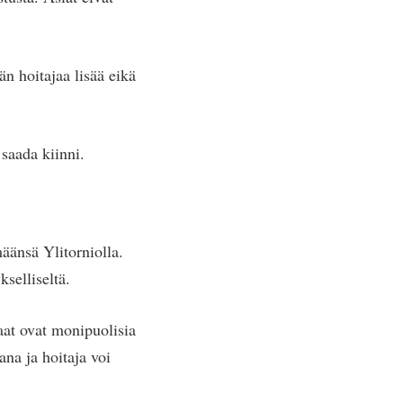
än hoitajaa lisää eikä
saada kiinni.
äänsä Ylitorniolla.
selliseltä.
at ovat monipuolisia
ana ja hoitaja voi