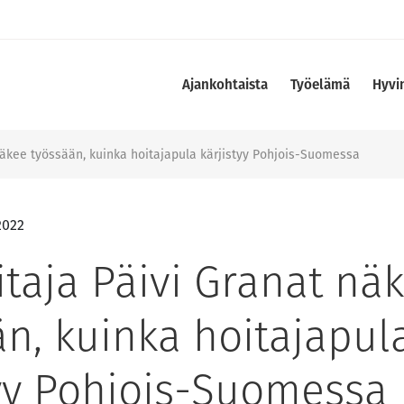
Ajankohtaista
Työelämä
Hyvi
näkee työssään, kuinka hoitajapula kärjistyy Pohjois-Suomessa
2022
itaja Päivi Granat nä
än, kuinka hoitajapul
tyy Pohjois-Suomessa