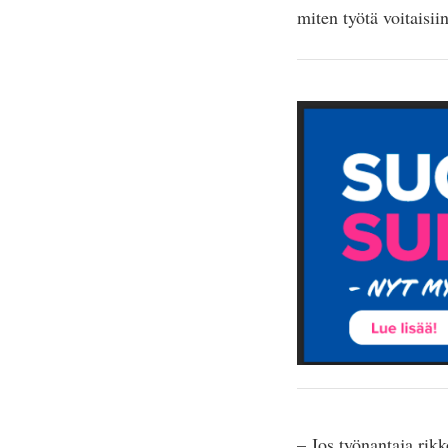
miten työtä voitaisii
– Jos työnantaja rikk