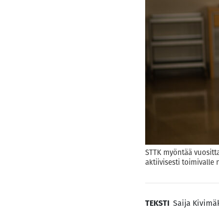
STTK myöntää vuosittai
aktiivisesti toimivall
TEKSTI
Saija Kivimä