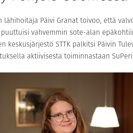
n lähihoitaja Päivi Granat toivoo, että valv
puuttuisi vahvemmin sote-alan epäkohtii
en keskusjärjestö STTK palkitsi Päivin Tul
tuksella aktiivisesta toiminnastaan SuPeri