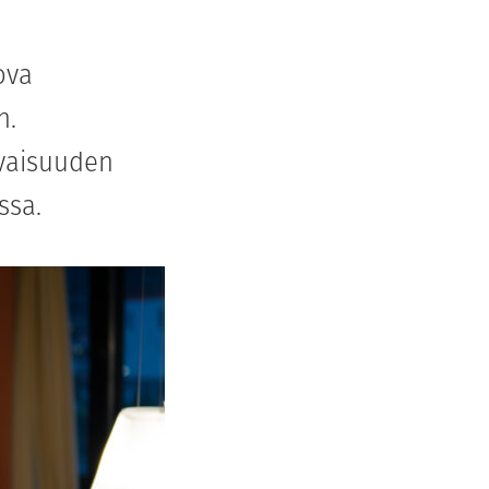
ova
n.
evaisuuden
ssa.