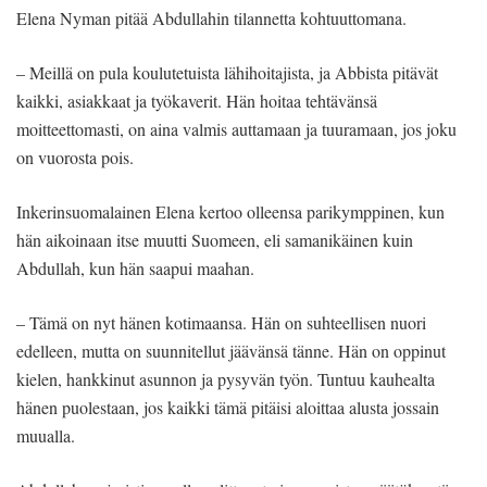
Elena Nyman pitää Abdullahin tilannetta kohtuuttomana.
– Meillä on pula koulutetuista lähihoitajista, ja Abbista pitävät
kaikki, asiakkaat ja työkaverit. Hän hoitaa tehtävänsä
moitteettomasti, on aina valmis auttamaan ja tuuramaan, jos joku
on vuorosta pois.
Inkerinsuomalainen Elena kertoo olleensa parikymppinen, kun
hän aikoinaan itse muutti Suomeen, eli samanikäinen kuin
Abdullah, kun hän saapui maahan.
– Tämä on nyt hänen kotimaansa. Hän on suhteellisen nuori
edelleen, mutta on suunnitellut jäävänsä tänne. Hän on oppinut
kielen, hankkinut asunnon ja pysyvän työn. Tuntuu kauhealta
hänen puolestaan, jos kaikki tämä pitäisi aloittaa alusta jossain
muualla.