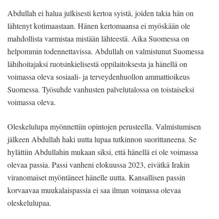
Abdullah ei halua julkisesti kertoa syistä, joiden takia hän on
lähtenyt kotimaastaan. Hänen kertomaansa ei myöskään ole
mahdollista varmistaa mistään lähteestä. Aika Suomessa on
helpommin todennettavissa. Abdullah on valmistunut Suomessa
lähihoitajaksi ruotsinkielisestä oppilaitoksesta ja hänellä on
voimassa oleva sosiaali- ja terveydenhuollon ammattioikeus
Suomessa. Työsuhde vanhusten palvelutalossa on toistaiseksi
voimassa oleva.
Oleskelulupa myönnettiin opintojen perusteella. Valmistumisen
jälkeen Abdullah haki uutta lupaa tutkinnon suorittaneena. Se
hylättiin Abdullahin mukaan siksi, että hänellä ei ole voimassa
olevaa passia. Passi vanheni elokuussa 2023, eivätkä Irakin
viranomaiset myöntäneet hänelle uutta. Kansallisen passin
korvaavaa muukalaispassia ei saa ilman voimassa olevaa
oleskelulupaa.