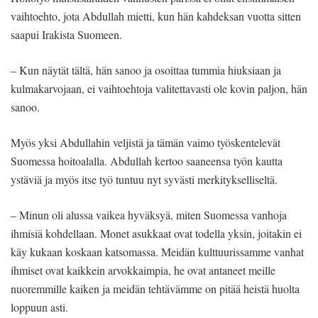
vaihtoehto, jota Abdullah mietti, kun hän kahdeksan vuotta sitten
saapui Irakista Suomeen.
– Kun näytät tältä, hän sanoo ja osoittaa tummia hiuksiaan ja
kulmakarvojaan, ei vaihtoehtoja valitettavasti ole kovin paljon, hän
sanoo.
Myös yksi Abdullahin veljistä ja tämän vaimo työskentelevät
Suomessa hoitoalalla. Abdullah kertoo saaneensa työn kautta
ystäviä ja myös itse työ tuntuu nyt syvästi merkitykselliseltä.
– Minun oli alussa vaikea hyväksyä, miten Suomessa vanhoja
ihmisiä kohdellaan. Monet asukkaat ovat todella yksin, joitakin ei
käy kukaan koskaan katsomassa. Meidän kulttuurissamme vanhat
ihmiset ovat kaikkein arvokkaimpia, he ovat antaneet meille
nuoremmille kaiken ja meidän tehtävämme on pitää heistä huolta
loppuun asti.