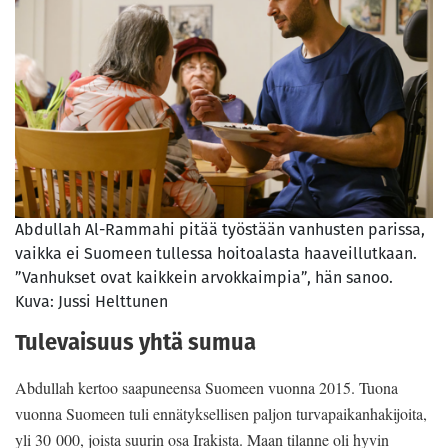
Abdullah Al-Rammahi pitää työstään vanhusten parissa,
vaikka ei Suomeen tullessa hoitoalasta haaveillutkaan.
”Vanhukset ovat kaikkein arvokkaimpia”, hän sanoo.
Kuva: Jussi Helttunen
Tulevaisuus yhtä sumua
Abdullah kertoo saapuneensa Suomeen vuonna 2015. Tuona
vuonna Suomeen tuli ennätyksellisen paljon turvapaikanhakijoita,
yli 30 000, joista suurin osa Irakista. Maan tilanne oli hyvin