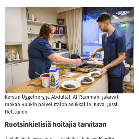
Kerstin Uggelberg ja Abdullah Al-Rammahi jakavat
ruokaa Ruukin palvelutalon asukkaille. Kuva: Jussi
Helttunen
Ruotsinkielisiä hoitajia tarvitaan
Kerstin
Abdullahin kanssa vuorossa vanhuksia hoitavat