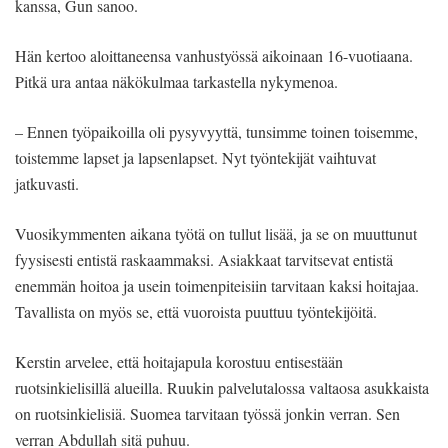
kanssa, Gun sanoo.
Hän kertoo aloittaneensa vanhustyössä aikoinaan 16-vuotiaana.
Pitkä ura antaa näkökulmaa tarkastella nykymenoa.
– Ennen työpaikoilla oli pysyvyyttä, tunsimme toinen toisemme,
toistemme lapset ja lapsenlapset. Nyt työntekijät vaihtuvat
jatkuvasti.
Vuosikymmenten aikana työtä on tullut lisää, ja se on muuttunut
fyysisesti entistä raskaammaksi. Asiakkaat tarvitsevat entistä
enemmän hoitoa ja usein toimenpiteisiin tarvitaan kaksi hoitajaa.
Tavallista on myös se, että vuoroista puuttuu työntekijöitä.
Kerstin arvelee, että hoitajapula korostuu entisestään
ruotsinkielisillä alueilla. Ruukin palvelutalossa valtaosa asukkaista
on ruotsinkielisiä. Suomea tarvitaan työssä jonkin verran. Sen
verran Abdullah sitä puhuu.