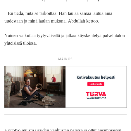
– En tiedä, mitä se tarkoittaa. Hän laulaa samaa laulua aina
uudestaan ja minä laulan mukana, Abdullah kertoo.
Nainen vaikuttaa tyytyväiseltä ja jatkaa käyskentelyä palvelutalon
yhteisissä tiloissa.
MAINOS
Hoitotyö muistisairaiden vanhusten parissa ei ollut ensimmäisen