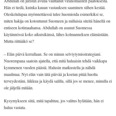
Abdullah on juristin avulla valittanut viranomaisten päätöksestä.
Hän ei tiedä, kuinka kauan vastauksen saaminen siihen kestää.
Oleskelulupaa myönnettäessä tulee huomioida esimerkiksi se,
miten hakija on kotoutunut Suomeen ja millaisia siteitä hänellä on
entiseen kotimaahansa. Abdullah on asunut Suomessa
käytännössä koko aikuisikänsä, lähes kolmanneksen elämästään.
Mutta riittääkö se?
– Elän päivä kerrallaan. Se on minun selviytymisstrategiani.
Nuorempana saatoin ajatella, että mitä haluaisin tehdä vaikkapa
kymmenen vuoden päästä. Halusin matkustella ja nähdä
maailmaa. Nyt elän vain tätä päivää ja koetan pitää huolta
terveydestäni, liikkua ja käydä salilla, sillä jos se menee, minulla ei
ole jäljellä mitään.
Kysymykseen siitä, mitä tapahtuu, jos valitus hylätään, hän ei
halua vastata.