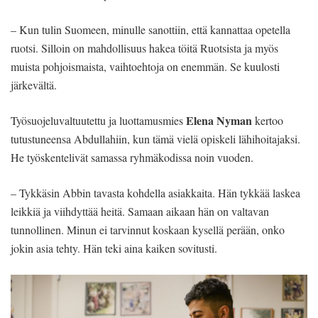
– Kun tulin Suomeen, minulle sanottiin, että kannattaa opetella
ruotsi. Silloin on mahdollisuus hakea töitä Ruotsista ja myös
muista pohjoismaista, vaihtoehtoja on enemmän. Se kuulosti
järkevältä.
Elena Nyman
Työsuojeluvaltuutettu ja luottamusmies
kertoo
tutustuneensa Abdullahiin, kun tämä vielä opiskeli lähihoitajaksi.
He työskentelivät samassa ryhmäkodissa noin vuoden.
– Tykkäsin Abbin tavasta kohdella asiakkaita. Hän tykkää laskea
leikkiä ja viihdyttää heitä. Samaan aikaan hän on valtavan
tunnollinen. Minun ei tarvinnut koskaan kysellä perään, onko
jokin asia tehty. Hän teki aina kaiken sovitusti.