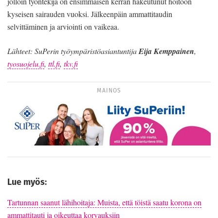
jolloin työntekijä on ensimmäisen kerran hakeutunut hoitoon
kyseisen sairauden vuoksi. Jäl­keenpäin ammattitaudin
selvittäminen ja arviointi on vaikeaa.
Lähteet: SuPerin työympäristöasiantuntija
Eija Kemppainen
,
tyosuojelu.fi
,
ttl.fi
,
tkv.fi
MAINOS
Lue myös:
Tartunnan saanut lähihoitaja: Muista, että töistä saatu korona on
ammattitauti ja oikeuttaa korvauksiin