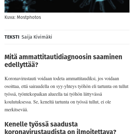
Kuva: Mostphotos
TEKSTI
Saija Kivimäki
Mitä ammattitautidiagnoosin saaminen
edellyttää?
Koronavirustauti voidaan todeta ammattitaudiksi, jos voidaan
osoittaa, että sairaudella on syy-yhteys työ­hön eli tartunta on tullut
työssä, työntekopaikan alueel­la tai työhön liittyvässä
koulutuksessa. Se, keneltä tar­tunta on työssä tullut, ei ole
merkitsevää.
Kenelle työssä saadusta
koronavirustaudista on ilmoitettava?