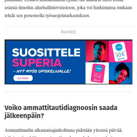
asiasta ilmoitus aluehallintovirastoon, jo­ka voi harkintansa mukaan
tehdä sen perusteella työ­suojelutarkastuksen.
MAINOS
Voiko ammattitautidiagnoosin saada
jälkeenpäin?
Ammattitaudin alkamaisajankohtana pidetään yleen­sä päivää,