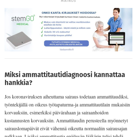
MAINOS
Miksi ammattitautidiagnoosi kannattaa
hankkia?
Jos koronaviruksen aiheuttama sairaus todetaan am­mattitaudiksi,
työntekijällä on oikeus työtapaturma-ja ammattitautilain mukaisiin
korvauksiin, esimerkiksi päivärahaan ja sairaanhoidon
kustannusten korvauk­siin. Ammattitaudin perusteella myönnetyt
sairauslo­mapäivät eivät vähennä oikeutta normaaliin sairaus­ajan
palkkaan. Lisäksi ammattitautia epäilevän lääkärin tulisi tehdä