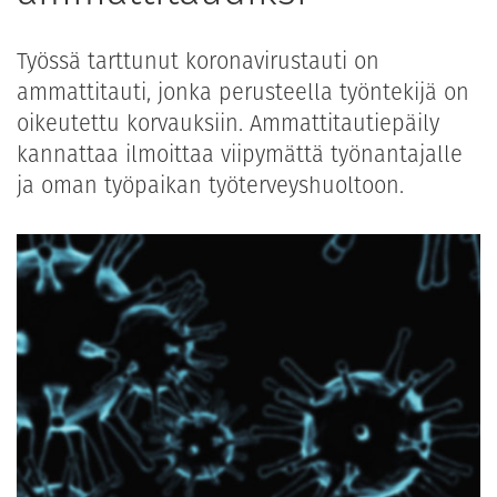
Työssä tarttunut koronavirustauti on
ammattitauti, jonka perusteella työntekijä on
oikeutettu korvauksiin. Ammattitautiepäily
kannattaa ilmoittaa viipymättä työnantajalle
ja oman työpaikan työterveyshuoltoon.