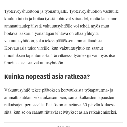
Työterveyshuoltoon ja työnantajalle. Työterveyshuollon vastuulle
kuuluu tutkia ja hoitaa työstä johtuvat sairau­det, mutta lausunnon
ammattitautiepäilystä vakuutus­yhtiölle voi tehdä myös muu
hoitava lääkäri. Työnanta­jan tehtävä on ottaa yhteyttä
vakuutusyhtiöön, joka te­kee päätöksen ammattitaudista.
Korvausasia tulee vi­reille, kun vakuutusyhtiö on saanut
ilmoituksen tapah­tumasta. Tarvittaessa työntekijä voi myös itse
ilmoittaa asiasta vakuutusyhtiöön.
Kuinka nopeasti asia ratkeaa?
Vakuutusyhtiö tekee päätöksen korvauksista työtapa­turma- ja
ammattitautilain sekä aikaisempien, saman­kaltaisten tapausten
ratkaisujen perusteella. Päätös on annettava 30 päivän kuluessa
siitä, kun se on saanut riittävät selvitykset asian ratkaisemiseksi.