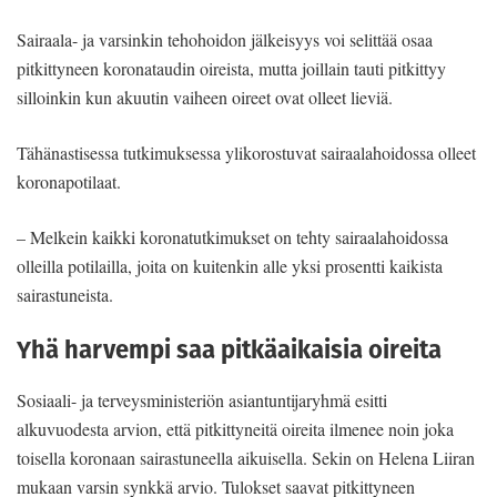
Sairaala- ja varsinkin tehohoidon jälkeisyys voi selittää osaa
pitkittyneen koronataudin oireista, mutta joillain tauti pitkittyy
silloinkin kun akuutin vaiheen oireet ovat olleet lieviä.
Tähänastisessa tutkimuksessa ylikorostuvat sairaalahoidossa olleet
koronapotilaat.
– Melkein kaikki koronatutkimukset on tehty sairaalahoidossa
olleilla potilailla, joita on kuitenkin alle yksi prosentti kaikista
sairastuneista.
Yhä harvempi saa pitkäaikaisia oireita
Sosiaali- ja terveysministeriön asiantuntijaryhmä esitti
alkuvuodesta arvion, että pitkittyneitä oireita ilmenee noin joka
toisella koronaan sairastuneella aikuisella. Sekin on Helena Liiran
mukaan varsin synkkä arvio. Tulokset saavat pitkittyneen