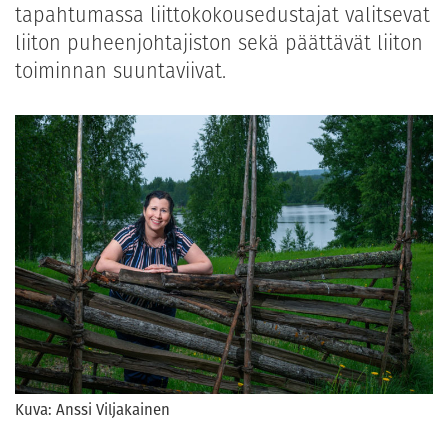
tapahtumassa liittokokousedustajat valitsevat
liiton puheenjohtajiston sekä päättävät liiton
toiminnan suuntaviivat.
Kuva: Anssi Viljakainen