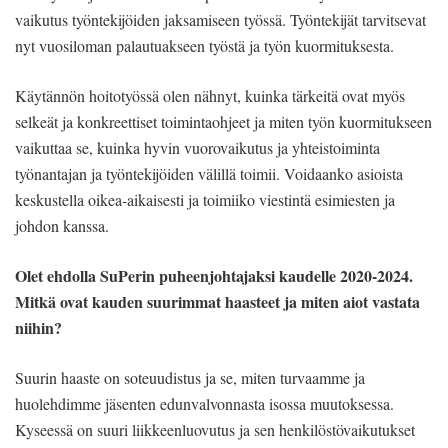
vaikutus työntekijöiden jaksamiseen työssä. Työntekijät tarvitsevat
nyt vuosiloman palautuakseen työstä ja työn kuormituksesta.
Käytännön hoitotyössä olen nähnyt, kuinka tärkeitä ovat myös
selkeät ja konkreettiset toimintaohjeet ja miten työn kuormitukseen
vaikuttaa se, kuinka hyvin vuorovaikutus ja yhteistoiminta
työnantajan ja työntekijöiden välillä toimii. Voidaanko asioista
keskustella oikea-aikaisesti ja toimiiko viestintä esimiesten ja
johdon kanssa.
Olet ehdolla SuPerin puheenjohtajaksi kaudelle 2020-2024.
Mitkä ovat kauden suurimmat haasteet ja miten aiot vastata
niihin?
Suurin haaste on soteuudistus ja se, miten turvaamme ja
huolehdimme jäsenten edunvalvonnasta isossa muutoksessa.
Kyseessä on suuri liikkeenluovutus ja sen henkilöstövaikutukset