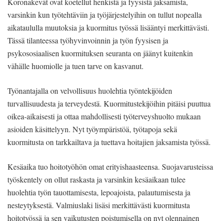
Koronakevät ovat koetellut henkistä ja fyysistä jaksamista,
varsinkin kun työtehtäviin ja työjärjestelyihin on tullut nopealla
aikataululla muutoksia ja kuormitus työssä lisääntyi merkittävästi.
Tässä tilanteessa työhyvinvoinnin ja työn fyysisen ja
psykososiaalisen kuormituksen seuranta on jäänyt kuitenkin
vähälle huomiolle ja tuen tarve on kasvanut.
Työnantajalla on velvollisuus huolehtia työntekijöiden
turvallisuudesta ja terveydestä. Kuormitustekijöihin pitäisi puuttua
oikea-aikaisesti ja ottaa mahdollisesti työterveyshuolto mukaan
asioiden käsittelyyn. Nyt työympäristöä, työtapoja sekä
kuormitusta on tarkkailtava ja tuettava hoitajien jaksamista työssä.
Kesäaika tuo hoitotyöhön omat erityishaasteensa. Suojavarusteissa
työskentely on ollut raskasta ja varsinkin kesäaikaan tulee
huolehtia työn tauottamisesta, lepoajoista, palautumisesta ja
nesteytyksestä. Valmiuslaki lisäsi merkittävästi kuormitusta
hoitotyössä ja sen vaikutusten poistumisella on nyt olennainen