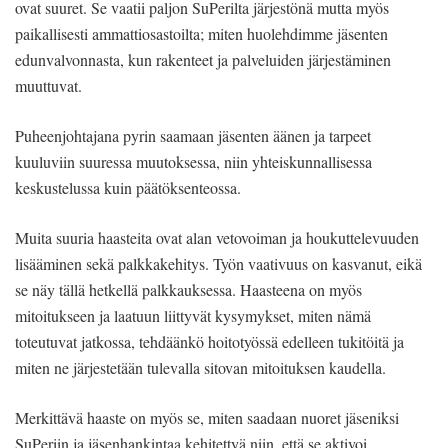
ovat suuret. Se vaatii paljon SuPerilta järjestönä mutta myös
paikallisesti ammattiosastoilta; miten huolehdimme jäsenten
edunvalvonnasta, kun rakenteet ja palveluiden järjestäminen
muuttuvat.
Puheenjohtajana pyrin saamaan jäsenten äänen ja tarpeet
kuuluviin suuressa muutoksessa, niin yhteiskunnallisessa
keskustelussa kuin päätöksenteossa.
Muita suuria haasteita ovat alan vetovoiman ja houkuttelevuuden
lisääminen sekä palkkakehitys. Työn vaativuus on kasvanut, eikä
se näy tällä hetkellä palkkauksessa. Haasteena on myös
mitoitukseen ja laatuun liittyvät kysymykset, miten nämä
toteutuvat jatkossa, tehdäänkö hoitotyössä edelleen tukitöitä ja
miten ne järjestetään tulevalla sitovan mitoituksen kaudella.
Merkittävä haaste on myös se, miten saadaan nuoret jäseniksi
SuPeriin ja jäsenhankintaa kehitettyä niin, että se aktivoi