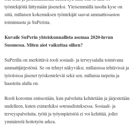
työntekijöitä liittymään jäseneksi. Yleisemmällä tasolla kyse on
siitä, millaisen kokemuksen työntekijät saavat ammattiosaston
toiminnasta ja SuPerista.
Kuvaile SuPerin yhteiskunnallista asemaa 2020-luvun
Suomessa. Miten aiot vaikuttaa siihen?
SuPerilla on merkittävä rooli sosiaali- ja terveysalalla toimivana
ammattijärjestönä. Se on tehnyt näkyväksi, millaisissa tehtävissä ja
työoloissa jäsenet työskentelevät sekä sen, millaisia tarpeita ja
haasteita alalla on.
Rooli korostuu entisestään, kun palveluita kehitetään ja järjestetään
uudelleen, kuten esimerkiksi soteuudistuksessa. Sosiaali- ja
terveyspalveluita, työtä ja työympäristöä ei voi kehittää, jollei
ymmärretä hoitotyön arkea.