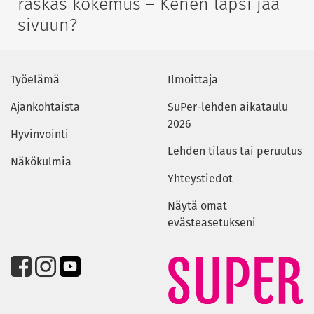
raskas kokemus – Kenen lapsi jää
sivuun?
Työelämä
Ilmoittaja
Ajankohtaista
SuPer-lehden aikataulu
2026
Hyvinvointi
Lehden tilaus tai peruutus
Näkökulmia
Yhteystiedot
Näytä omat
evästeasetukseni