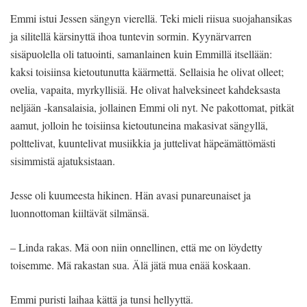
Emmi istui Jessen sängyn vierellä. Teki mieli riisua suojahansikas
ja silitellä kärsinyttä ihoa tuntevin sormin. Kyynärvarren
sisäpuolella oli tatuointi, samanlainen kuin Emmillä itsellään:
kaksi toisiinsa kietoutunutta käärmettä. Sellaisia he olivat olleet;
ovelia, vapaita, myrkyllisiä. He olivat halveksineet kahdeksasta
neljään -kansalaisia, jollainen Emmi oli nyt. Ne pakottomat, pitkät
aamut, jolloin he toisiinsa kietoutuneina makasivat sängyllä,
polttelivat, kuuntelivat musiikkia ja juttelivat häpeämättömästi
sisimmistä ajatuksistaan.
Jesse oli kuumeesta hikinen. Hän avasi punareunaiset ja
luonnottoman kiiltävät silmänsä.
– Linda rakas. Mä oon niin onnellinen, että me on löydetty
toisemme. Mä rakastan sua. Älä jätä mua enää koskaan.
Emmi puristi laihaa kättä ja tunsi hellyyttä.