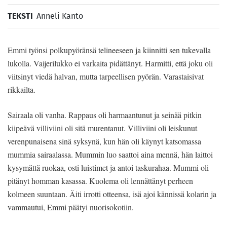
TEKSTI
Anneli Kanto
Emmi työnsi polkupyöränsä telineeseen ja kiinnitti sen tukevalla
lukolla. Vaijerilukko ei varkaita pidättänyt. Harmitti, että joku oli
viitsinyt viedä halvan, mutta tarpeellisen pyörän. Varastaisivat
rikkailta.
Sairaala oli vanha. Rappaus oli harmaantunut ja seinää pitkin
kiipeävä villiviini oli sitä murentanut. Villiviini oli leiskunut
verenpunaisena sinä syksynä, kun hän oli käynyt katsomassa
mummia sairaalassa. Mummin luo saattoi aina mennä, hän laittoi
kysymättä ruokaa, osti luistimet ja antoi taskurahaa. Mummi oli
pitänyt homman kasassa. Kuolema oli lennättänyt perheen
kolmeen suuntaan. Äiti irrotti otteensa, isä ajoi kännissä kolarin ja
vammautui, Emmi päätyi nuorisokotiin.