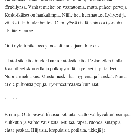
törttöilynsä. Vanhat miehet on vaarattomia, mutta puheet pervoja.
Keski-ikäiset on hankalimpia. Niille heti huomautus. Lyhyesti ja
viileästi. Ei huulenheittoa. Olen työssä täällä, antakaa työrauha.
Teitittely puree.
Outi nyki tunikaansa ja nosteli housujaan, huokasi.
– Intoksikaatio, intoksikaatio, intoksikaatio. Festari eilen illalla.
Kaatuilleet skuuteilla ja polkupyörillä, tapelleet ja putoilleet.
Nuoria miehiä siis. Muista maski, käsihygienia ja hanskat. Nämä
ei ole puhtoisia pojuja. Pyörineet maassa kuin siat.
` ` ` ` `
Emmi ja Outi pesivät likaisia potilaita, saattoivat hyväkuntoisimpia
suihkuun ja vaihtoivat siteitä. Multaa, rapaa, ruohoa, sinappia,
ehtaa paskaa. Hiljaisia, krapulaisia potilaita, tikkejä ja