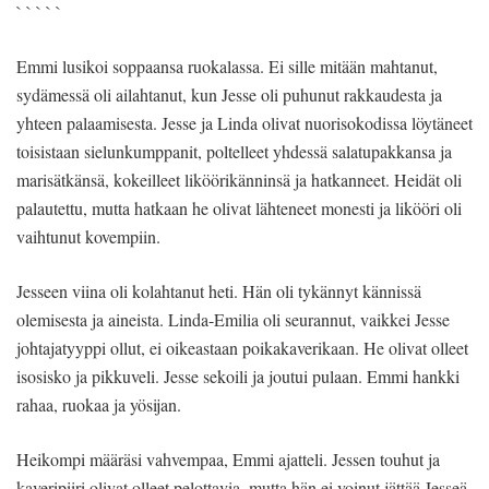
` ` ` ` `
Emmi lusikoi soppaansa ruokalassa. Ei sille mitään mahtanut,
sydämessä oli ailahtanut, kun Jesse oli puhunut rakkaudesta ja
yhteen palaamisesta. Jesse ja Linda olivat nuorisokodissa löytäneet
toisistaan sielunkumppanit, poltelleet yhdessä salatupakkansa ja
marisätkänsä, kokeilleet liköörikänninsä ja hatkanneet. Heidät oli
palautettu, mutta hatkaan he olivat lähteneet monesti ja likööri oli
vaihtunut kovempiin.
Jesseen viina oli kolahtanut heti. Hän oli tykännyt kännissä
olemisesta ja aineista. Linda-Emilia oli seurannut, vaikkei Jesse
johtajatyyppi ollut, ei oikeastaan poikakaverikaan. He olivat olleet
isosisko ja pikkuveli. Jesse sekoili ja joutui pulaan. Emmi hankki
rahaa, ruokaa ja yösijan.
Heikompi määräsi vahvempaa, Emmi ajatteli. Jessen touhut ja
kaveripiiri olivat olleet pelottavia, mutta hän ei voinut jättää Jesseä,