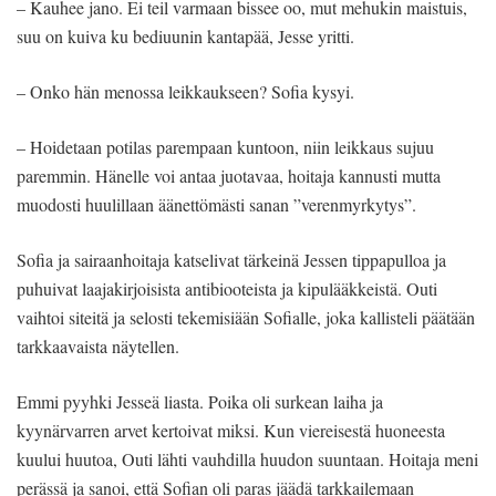
– Kauhee jano. Ei teil varmaan bissee oo, mut mehukin maistuis,
suu on kuiva ku bediuunin kantapää, Jesse yritti.
– Onko hän menossa leikkaukseen? Sofia kysyi.
– Hoidetaan potilas parempaan kuntoon, niin leikkaus sujuu
paremmin. Hänelle voi antaa juotavaa, hoitaja kannusti mutta
muodosti huulillaan äänettömästi sanan ”verenmyrkytys”.
Sofia ja sairaanhoitaja katselivat tärkeinä Jessen tippapulloa ja
puhuivat laajakirjoisista antibiooteista ja kipulääkkeistä. Outi
vaihtoi siteitä ja selosti tekemisiään Sofialle, joka kallisteli päätään
tarkkaavaista näytellen.
Emmi pyyhki Jesseä liasta. Poika oli surkean laiha ja
kyynärvarren arvet kertoivat miksi. Kun viereisestä huoneesta
kuului huutoa, Outi lähti vauhdilla huudon suuntaan. Hoitaja meni
perässä ja sanoi, että Sofian oli paras jäädä tarkkailemaan