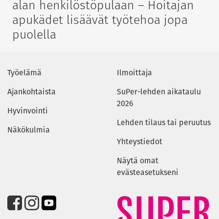
alan henkilöstöpulaan – Hoitajan
apukädet lisäävät työtehoa jopa
puolella
Työelämä
Ilmoittaja
Ajankohtaista
SuPer-lehden aikataulu
2026
Hyvinvointi
Lehden tilaus tai peruutus
Näkökulmia
Yhteystiedot
Näytä omat
evästeasetukseni