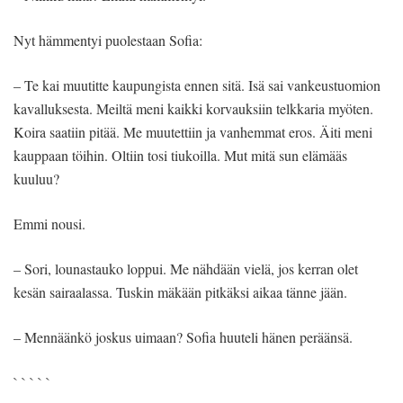
Nyt hämmentyi puolestaan Sofia:
– Te kai muutitte kaupungista ennen sitä. Isä sai vankeustuomion
kavalluksesta. Meiltä meni kaikki korvauksiin telkkaria myöten.
Koira saatiin pitää. Me muutettiin ja vanhemmat eros. Äiti meni
kauppaan töihin. Oltiin tosi tiukoilla. Mut mitä sun elämääs
kuuluu?
Emmi nousi.
– Sori, lounastauko loppui. Me nähdään vielä, jos kerran olet
kesän sairaalassa. Tuskin mäkään pitkäksi aikaa tänne jään.
– Mennäänkö joskus uimaan? Sofia huuteli hänen peräänsä.
` ` ` ` `