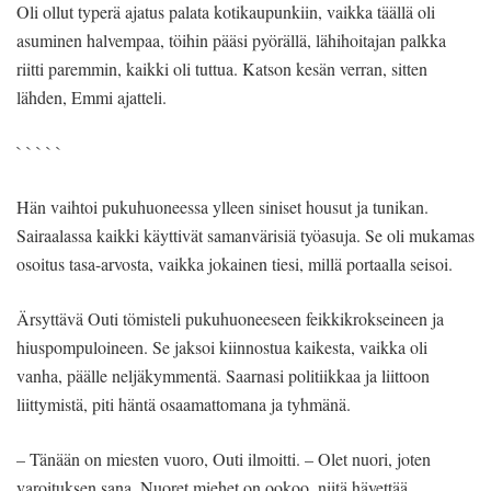
Oli ollut typerä ajatus palata kotikaupunkiin, vaikka täällä oli
asuminen halvempaa, töihin pääsi pyörällä, lähihoitajan palkka
riitti paremmin, kaikki oli tuttua. Katson kesän verran, sitten
lähden, Emmi ajatteli.
` ` ` ` `
Hän vaihtoi pukuhuoneessa ylleen siniset housut ja tunikan.
Sairaalassa kaikki käyttivät samanvärisiä työasuja. Se oli mukamas
osoitus tasa-arvosta, vaikka jokainen tiesi, millä portaalla seisoi.
Ärsyttävä Outi tömisteli pukuhuoneeseen feikkikrokseineen ja
hiuspompuloineen. Se jaksoi kiinnostua kaikesta, vaikka oli
vanha, päälle neljäkymmentä. Saarnasi politiikkaa ja liittoon
liittymistä, piti häntä osaamattomana ja tyhmänä.
– Tänään on miesten vuoro, Outi ilmoitti. – Olet nuori, joten
varoituksen sana. Nuoret miehet on ookoo, niitä hävettää