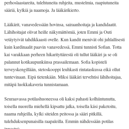
perhoslaastareita, tulehtuneita ruhjeita, mustelmia, raapiutuneita
sääriä, kylkiä ja naamoja. Ja lääkärikierto.
Lääkärit, vanavedessään hovinsa, sairaanhoitaja ja kandidaatit.
Lähihoitajat olivat heille näkymättömiä, joten Emmi ja Outi
vetäytyivät tahdikkaasti ovelle. Kun kandit menivät ohi juhlallisesti
kuin kardinaalit paavin vanavedessä, Emmi tunnisti Sofian. Totta
kai varakkaan perheen hikarityttärestä oli tullut lääkäri ja se oli
palannut kotikaupunkiinsa prassailemaan. Sofia kopisteli
terveyskengillään, stetoskooppi leuhkasti rintataskussa eikä ollut
tuntevinaan. Eipä tietenkään. Miksi lääkäri tervehtisi lähihoitajaa,
mitäpä luokkakaveria tunnistamaan.
Seuraavassa potilashuoneessa oli kaksi pahasti kolhiintunutta,
toisella nuorella miehellä kipsattu jalka, toisella käsi paketoitu,
naama ruhjeilla, kylki siteiden peitossa ja sääri pitkillä,
tulehduksenpunaisilla raapaleilla. Emmin nähdessään potilas
innostui: