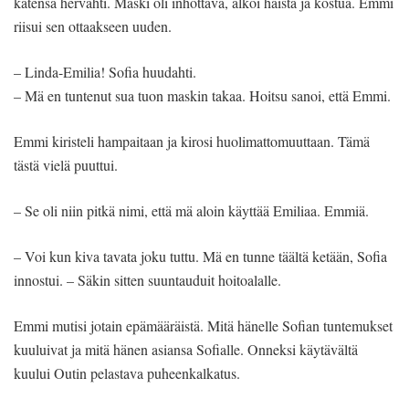
kätensä hervahti. Maski oli inhottava, alkoi haista ja kostua. Emmi
riisui sen ottaakseen uuden.
– Linda-Emilia! Sofia huudahti.
– Mä en tuntenut sua tuon maskin takaa. Hoitsu sanoi, että Emmi.
Emmi kiristeli hampaitaan ja kirosi huolimattomuuttaan. Tämä
tästä vielä puuttui.
– Se oli niin pitkä nimi, että mä aloin käyttää Emiliaa. Emmiä.
– Voi kun kiva tavata joku tuttu. Mä en tunne täältä ketään, Sofia
innostui. – Säkin sitten suuntauduit hoitoalalle.
Emmi mutisi jotain epämääräistä. Mitä hänelle Sofian tuntemukset
kuuluivat ja mitä hänen asiansa Sofialle. Onneksi käytävältä
kuului Outin pelastava puheenkalkatus.