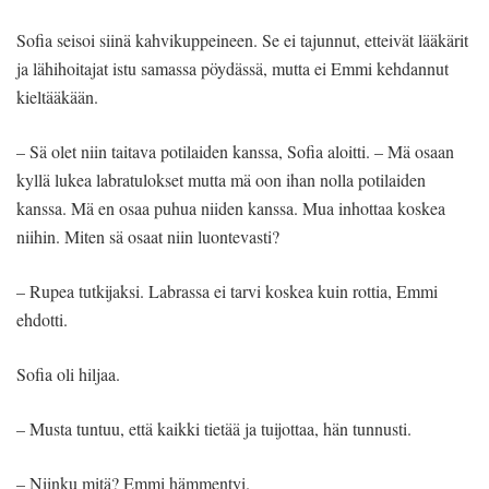
Sofia seisoi siinä kahvikuppeineen. Se ei tajunnut, etteivät lääkärit
ja lähihoitajat istu samassa pöydässä, mutta ei Emmi kehdannut
kieltääkään.
– Sä olet niin taitava potilaiden kanssa, Sofia aloitti. – Mä osaan
kyllä lukea labratulokset mutta mä oon ihan nolla potilaiden
kanssa. Mä en osaa puhua niiden kanssa. Mua inhottaa koskea
niihin. Miten sä osaat niin luontevasti?
– Rupea tutkijaksi. Labrassa ei tarvi koskea kuin rottia, Emmi
ehdotti.
Sofia oli hiljaa.
– Musta tuntuu, että kaikki tietää ja tuijottaa, hän tunnusti.
– Niinku mitä? Emmi hämmentyi.