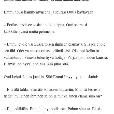
Emmi nousi hämmentyneenä ja seurasi Outia käytävään.
– Potilas tarvitsee sosiaalipuolen apua, Outi saarnasi
kaikkitietävänä mutta pehmensi:
– Emmi, et ole vastuussa toisen ihmisen elämästä. Siis jos et ole
sen äiti. Olet vastuussa omasta elämästäsi. Olet opiskellut ja
valmistunut. Sinusta tulee hyvä hoitaja. Pärjäät potilaiden kanssa.
Elämäsi on hyvällä tolalla. Älä pilaa sitä.
Outi kehui. Jopas jotakin. Silti Emmi ärsyyntyi ja tiuskahti:
– Että älä tuhlaa elämääs tollaseen luuseriin. Mitä sä Jessestä
tiedät, millainen ihminen se on ja minkälainen elämä sillä on?
– En tiedäkään. En puhu nyt potilaasta. Puhun sinusta. Ei ole