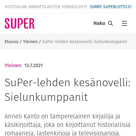
HOITOALAN AMMATTILAISTEN VERKKOLEHTI
SIIRRY SUPERLIITTO.FI
Haku
Etusivu
/
Yleinen
/
SuPer-lehden kesänovelli: Sielunkumppanit
Yleinen
13.7.2021
SuPer-lehden kesänovelli:
Sielunkumppanit
Anneli Kanto on tamperelainen kirjailija ja
käsikirjoittaja, joka on kirjoittanut historiallisia
romaaneja, lastenkirjoja ja televisiosarjoja.