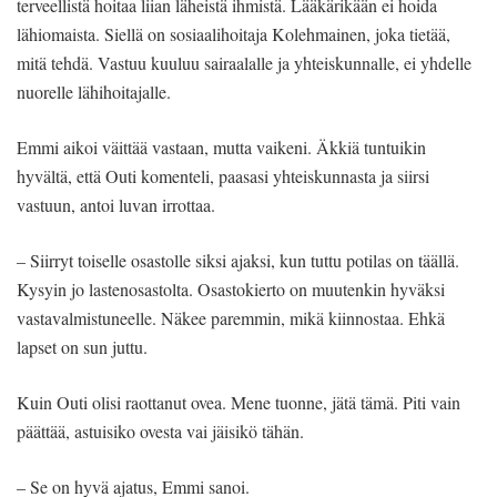
terveellistä hoitaa liian läheistä ihmistä. Lääkärikään ei hoida
lähiomaista. Siellä on sosiaalihoitaja Kolehmainen, joka tietää,
mitä tehdä. Vastuu kuuluu sairaalalle ja yhteiskunnalle, ei yhdelle
nuorelle lähihoitajalle.
Emmi aikoi väittää vastaan, mutta vaikeni. Äkkiä tuntuikin
hyvältä, että Outi komenteli, paasasi yhteiskunnasta ja siirsi
vastuun, antoi luvan irrottaa.
– Siirryt toiselle osastolle siksi ajaksi, kun tuttu potilas on täällä.
Kysyin jo lastenosastolta. Osastokierto on muutenkin hyväksi
vastavalmistuneelle. Näkee paremmin, mikä kiinnostaa. Ehkä
lapset on sun juttu.
Kuin Outi olisi raottanut ovea. Mene tuonne, jätä tämä. Piti vain
päättää, astuisiko ovesta vai jäisikö tähän.
– Se on hyvä ajatus, Emmi sanoi.