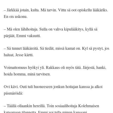
– Järkkää jotain, kulta. Mä tarvin. Vittu sä oot opiskellu lääkäriks.
En ois uskonu.
– Mä olen lähihoitaja. Sulla on vahva kipulääkitys, kyllä sä
pärjäät, Emmi vakuutti.
– Sä tunnet lääkäreitä. Sä tiedät, missä kamat on. Kyl sä pystyt, jos
haluat, Jesse kärtti.
Voimattomuus hyökyi yli. Rakkaus oli myös tätä. Järjestä, hanki,
hoida homma, minä tarvitsen.
Ovi kävi. Outi tuli huoneeseen jonkun hoitajan kanssa ja alkoi
päsmäröidä:
– Täällä ollaankin hereillä. Toin sosiaalihoitaja Kolehmaisen
katsomaan tilannetta. Emmi voi tulla minun kanssani.