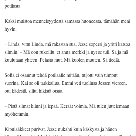
potilasta.
Kaksi muistoa menneisyydestä samassa huoneessa, tämähän meni
hyvin.
– Linda, vittu Linda, mä rakastan sua, Jesse sopersi ja yritti katsoa
silmiin. – Mä oon rukoillu, et anna merkki ja nyt se tuli. Sä ja mä
kuulutaan yhteen. Pelasta mut. Mä kuolen muuten. Sä tiedät.
Sofia ei osannut tehdä potilaalle mitään, tuijotti vain tumput
suorina. Kai se oli tarkkailua. Emmi veti tuolinsa Jessen viereen,
otti kädestä, silitti hikistä otsaa.
– Pistä silmät kiinni ja lepää. Keräät voimia. Mä tulen juttelemaan
myöhemmin.
Kipulääkkeet purivat. Jesse nukahti kuin käskystä ja hänen