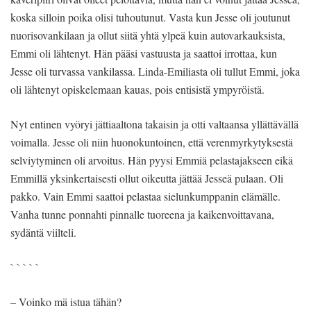
koska silloin poika olisi tuhoutunut. Vasta kun Jesse oli joutunut
nuorisovankilaan ja ollut siitä yhtä ylpeä kuin autovarkauksista,
Emmi oli lähtenyt. Hän pääsi vastuusta ja saattoi irrottaa, kun
Jesse oli turvassa vankilassa. Linda-Emiliasta oli tullut Emmi, joka
oli lähtenyt opiskelemaan kauas, pois entisistä ympyröistä.
Nyt entinen vyöryi jättiaaltona takaisin ja otti valtaansa yllättävällä
voimalla. Jesse oli niin huonokuntoinen, että verenmyrkytyksestä
selviytyminen oli arvoitus. Hän pyysi Emmiä pelastajakseen eikä
Emmillä yksinkertaisesti ollut oikeutta jättää Jesseä pulaan. Oli
pakko. Vain Emmi saattoi pelastaa sielunkumppanin elämälle.
Vanha tunne ponnahti pinnalle tuoreena ja kaikenvoittavana,
sydäntä viilteli.
` ` ` ` `
– Voinko mä istua tähän?