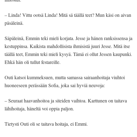
– Linda! Vittu ootsä Linda! Mitä sä täällä teet? Mun käsi on aivan
päsäleinä.
Säpäleinä, Emmin teki mieli korjata. Jesse ja hänen ranksissensa ja
kestuppinsa. Kaikista mahdollisista ihmisistä juuri Jesse. Mitä itse
täällä teet, Emmin teki mieli kysyä. Tämä ei ollut Jessen kaupunki.
Ehkä hän oli tullut festareille.
Outi katsoi kummeksuen, mutta samassa sairaanhoitaja viuhtoi
huoneeseen perässään Sofia, joka sai hyviä neuvoja:
– Seuraat haavanhoitoa ja siteiden vaihtoa. Karttunen on taitava
lähihoitaja, häneltä voi oppia paljon.
Tietysti Outi oli se taitava hoitaja, ei Emmi.