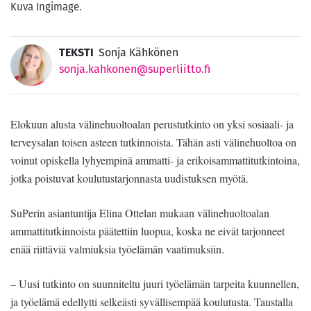
Kuva Ingimage.
TEKSTI
Sonja Kähkönen
sonja.kahkonen@superliitto.fi
Elokuun alusta välinehuoltoalan perustutkinto on yksi sosiaali- ja
terveysalan toisen asteen tutkinnoista. Tähän asti välinehuoltoa on
voinut opiskella lyhyempinä ammatti- ja erikoisammattitutkintoina,
jotka poistuvat koulutustarjonnasta uudistuksen myötä.
SuPerin asiantuntija Elina Ottelan mukaan välinehuoltoalan
ammattitutkinnoista päätettiin luopua, koska ne eivät tarjonneet
enää riittäviä valmiuksia työelämän vaatimuksiin.
– Uusi tutkinto on suunniteltu juuri työelämän tarpeita kuunnellen,
ja työelämä edellytti selkeästi syvällisempää koulutusta. Taustalla