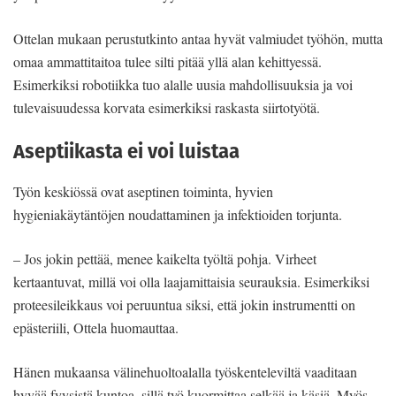
Ottelan mukaan perustutkinto antaa hyvät valmiudet työhön, mutta
omaa ammattitaitoa tulee silti pitää yllä alan kehittyessä.
Esimerkiksi robotiikka tuo alalle uusia mahdollisuuksia ja voi
tulevaisuudessa korvata esimerkiksi raskasta siirtotyötä.
Aseptiikasta ei voi luistaa
Työn keskiössä ovat aseptinen toiminta, hyvien
hygieniakäytäntöjen noudattaminen ja infektioiden torjunta.
– Jos jokin pettää, menee kaikelta työltä pohja. Virheet
kertaantuvat, millä voi olla laajamittaisia seurauksia. Esimerkiksi
proteesileikkaus voi peruuntua siksi, että jokin instrumentti on
epästeriili, Ottela huomauttaa.
Hänen mukaansa välinehuoltoalalla työskenteleviltä vaaditaan
hyvää fyysistä kuntoa, sillä työ kuormittaa selkää ja käsiä. Myös