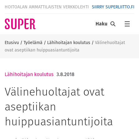
HOITOALAN AMMATTILAISTEN VERKKOLEHTI
SIIRRY SUPERLIITTO.FI
Haku
Etusivu
/
Työelämä
/
Lähihoitajan koulutus
/
Välinehuoltajat
ovat aseptiikan huippuasiantuntijoita
Lähihoitajan koulutus
3.8.2018
Välinehuoltajat ovat
aseptiikan
huippuasiantuntijoita