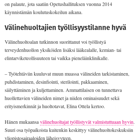
on palaute, jota saatiin Opetushallituksen vuonna 2014
käynnistämän koulutuskokeilun aikana.
Välinehuoltajien työllisyystilanne hyvä
Välinehuoltoalan tutkinnon suorittanut voi työllistyä
terveydenhuollon yksiköiden lisäksi lääkealalle, kemian- tai
elintarviketeollisuuteen tai vaikka pieneläinklinikalle.
– Työtehtäviin kuuluvat muun muassa välineiden tarkistaminen,
puhdistaminen, desinfiointi, sterilointi, pakkaaminen,
säilyttäminen ja kuljettaminen. Ammattilaisen on tunnettava
huollettavien välineiden nimet ja niiden ominaisuudet sekä
erityismerkinnät ja huoltotavat, Elina Ottela kertoo.
Hänen mukaansa
välinehuoltajat työllistyvät valmistuttuaan hyvin
.
Suuri osa työpaikoista kuitenkin keskittyy välinehuoltokeskuksiin
yliopistosairaaloiden läheisyyteen.