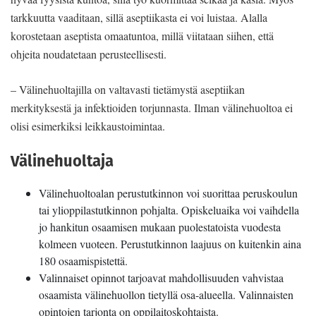
tarkkuutta vaaditaan, sillä aseptiikasta ei voi luistaa. Alalla
korostetaan aseptista omaatuntoa, millä viitataan siihen, että
ohjeita noudatetaan perusteellisesti.
– Välinehuoltajilla on valtavasti tietämystä aseptiikan
merkityksestä ja infektioiden torjunnasta. Ilman välinehuoltoa ei
olisi esimerkiksi leikkaustoimintaa.
Välinehuoltaja
Välinehuoltoalan perustutkinnon voi suorittaa peruskoulun
tai ylioppilastutkinnon pohjalta. Opiskeluaika voi vaihdella
jo hankitun osaamisen mukaan puolestatoista vuodesta
kolmeen vuoteen. Perustutkinnon laajuus on kuitenkin aina
180 osaamispistettä.
Valinnaiset opinnot tarjoavat mahdollisuuden vahvistaa
osaamista välinehuollon tietyllä osa-alueella. Valinnaisten
opintojen tarjonta on oppilaitoskohtaista.