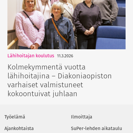
Lähihoitajan koulutus
11.3.2026
Kolmekymmentä vuotta
lähihoitajina – Diakoniaopiston
varhaiset valmistuneet
kokoontuivat juhlaan
Työelämä
Ilmoittaja
Ajankohtaista
SuPer-lehden aikataulu