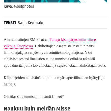
Kuva: Mostphotos
TEKSTI
Saija Kivimäki
Ammattitaitojen SM-kisat eli
Taitaja-kisat järjestettiin viime
viikolla Kuopiossa
. Lähihoitajien osaamista testattiin paitsi
lähihoitajalajissa myös hyvinvointiteknologialajissa. Yksi
tehtävistä testasi finalistien taitoa tunnistaa erilaisia teknisiä
apuvälineitä, joilla kevennetään ja sujuvoitetaan lähihoitajan työtä.
Kilpailijoiden tehtävänä oli pohtia myös apuvälineiden hyötyjä ja
haittoja.
Olisitko sinä tunnistanut nämä laitteet?
Naukuu kuin meidän Misse