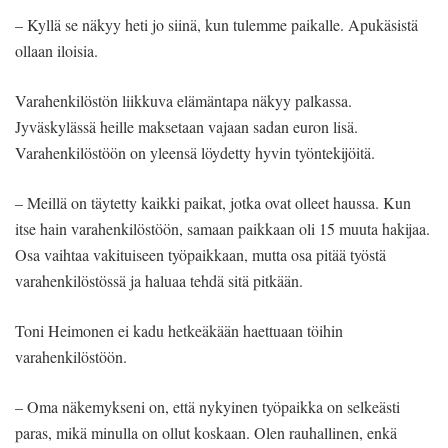
– Kyllä se näkyy heti jo siinä, kun tulemme paikalle. Apukäsistä
ollaan iloisia.
Varahenkilöstön liikkuva elämäntapa näkyy palkassa.
Jyväskylässä heille maksetaan vajaan sadan euron lisä.
Varahenkilöstöön on yleensä löydetty hyvin työntekijöitä.
– Meillä on täytetty kaikki paikat, jotka ovat olleet haussa. Kun
itse hain varahenkilöstöön, samaan paikkaan oli 15 muuta hakijaa.
Osa vaihtaa vakituiseen työpaikkaan, mutta osa pitää työstä
varahenkilöstössä ja haluaa tehdä sitä pitkään.
Toni Heimonen ei kadu hetkeäkään haettuaan töihin
varahenkilöstöön.
– Oma näkemykseni on, että nykyinen työpaikka on selkeästi
paras, mikä minulla on ollut koskaan. Olen rauhallinen, enkä