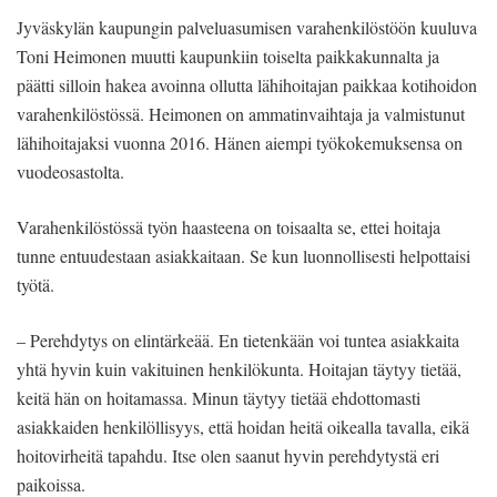
Jyväskylän kaupungin palveluasumisen varahenkilöstöön kuuluva
Toni Heimonen muutti kaupunkiin toiselta paikkakunnalta ja
päätti silloin hakea avoinna ollutta lähihoitajan paikkaa kotihoidon
varahenkilöstössä. Heimonen on ammatinvaihtaja ja valmistunut
lähihoitajaksi vuonna 2016. Hänen aiempi työkokemuksensa on
vuodeosastolta.
Varahenkilöstössä työn haasteena on toisaalta se, ettei hoitaja
tunne entuudestaan asiakkaitaan. Se kun luonnollisesti helpottaisi
työtä.
– Perehdytys on elintärkeää. En tietenkään voi tuntea asiakkaita
yhtä hyvin kuin vakituinen henkilökunta. Hoitajan täytyy tietää,
keitä hän on hoitamassa. Minun täytyy tietää ehdottomasti
asiakkaiden henkilöllisyys, että hoidan heitä oikealla tavalla, eikä
hoitovirheitä tapahdu. Itse olen saanut hyvin perehdytystä eri
paikoissa.