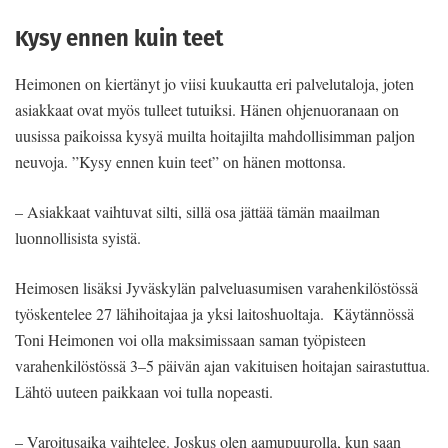
Kysy ennen kuin teet
Heimonen on kiertänyt jo viisi kuukautta eri palvelutaloja, joten
asiakkaat ovat myös tulleet tutuiksi. Hänen ohjenuoranaan on
uusissa paikoissa kysyä muilta hoitajilta mahdollisimman paljon
neuvoja. ”Kysy ennen kuin teet” on hänen mottonsa.
– Asiakkaat vaihtuvat silti, sillä osa jättää tämän maailman
luonnollisista syistä.
Heimosen lisäksi Jyväskylän palveluasumisen varahenkilöstössä
työskentelee 27 lähihoitajaa ja yksi laitoshuoltaja. Käytännössä
Toni Heimonen voi olla maksimissaan saman työpisteen
varahenkilöstössä 3–5 päivän ajan vakituisen hoitajan sairastuttua.
Lähtö uuteen paikkaan voi tulla nopeasti.
– Varoitusaika vaihtelee. Joskus olen aamupuurolla, kun saan