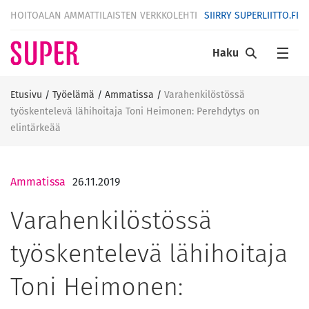
HOITOALAN AMMATTILAISTEN VERKKOLEHTI
SIIRRY SUPERLIITTO.FI
Haku
Etusivu
/
Työelämä
/
Ammatissa
/
Varahenkilöstössä
työskentelevä lähihoitaja Toni Heimonen: Perehdytys on
elintärkeää
Ammatissa
26.11.2019
Varahenkilöstössä
työskentelevä lähihoitaja
Toni Heimonen: