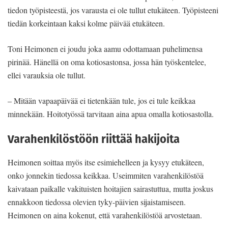
tiedon työpisteestä, jos varausta ei ole tullut etukäteen. Työpisteeni
tiedän korkeintaan kaksi kolme päivää etukäteen.
Toni Heimonen ei joudu joka aamu odottamaan puhelimensa
pirinää. Hänellä on oma kotiosastonsa, jossa hän työskentelee,
ellei varauksia ole tullut.
– Mitään vapaapäivää ei tietenkään tule, jos ei tule keikkaa
minnekään. Hoitotyössä tarvitaan aina apua omalla kotiosastolla.
Varahenkilöstöön riittää hakijoita
Heimonen soittaa myös itse esimiehelleen ja kysyy etukäteen,
onko jonnekin tiedossa keikkaa. Useimmiten varahenkilöstöä
kaivataan paikalle vakituisten hoitajien sairastuttua, mutta joskus
ennakkoon tiedossa olevien tyky-päivien sijaistamiseen.
Heimonen on aina kokenut, että varahenkilöstöä arvostetaan.