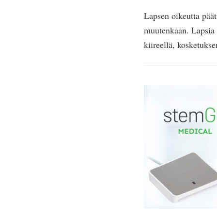
Lapsen oikeutta päät
muutenkaan. Lapsia s
kiireellä, kosketukse