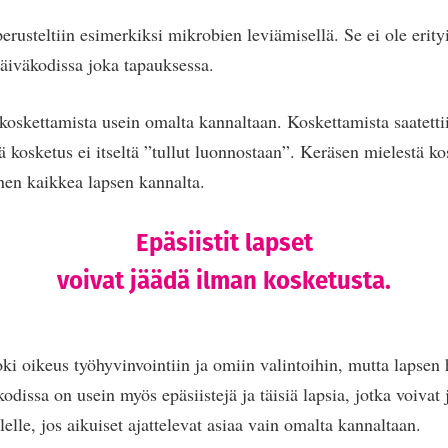
erusteltiin esimerkiksi mikrobien leviämisellä. Se ei ole erity
päiväkodissa joka tapauksessa.
koskettamista usein omalta kannaltaan. Koskettamista saatettii
tä kosketus ei itseltä ”tullut luonnostaan”. Keräsen mielestä ko
nnen kaikkea lapsen kannalta.
Epäsiistit lapset
voivat jäädä ilman kosketusta.
oki oikeus työhyvinvointiin ja omiin valintoihin, mutta lapsen 
odissa on usein myös epäsiistejä ja täisiä lapsia, jotka voiva
lle, jos aikuiset ajattelevat asiaa vain omalta kannaltaan.