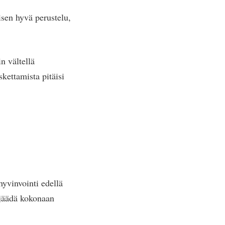
isen hyvä perustelu,
n vältellä
skettamista pitäisi
hyvinvointi edellä
t jäädä kokonaan