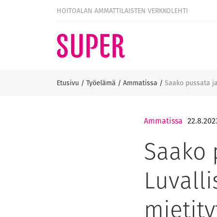
HOITOALAN AMMATTILAISTEN VERKKOLEHTI
Etusivu
/
Työelämä
/
Ammatissa
/
Saako pussata ja
Ammatissa
22.8.202
Saako 
Luvall
mietit