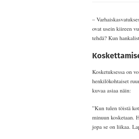
– Varhaiskasvatuksess
ovat usein kiireen vu
tehdä? Kun hankalista
Koskettamise
Kosketuksessa on voi
henkilökohtaiset ruu
kuvaa asiaa näin:
”Kun tulen töistä koti
minuun kosketaan. H
jopa se on liikaa. La