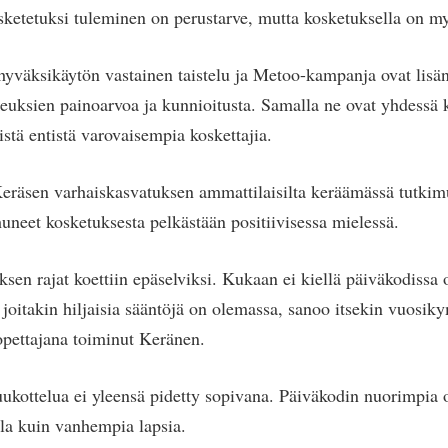
ketetuksi tuleminen on perustarve, mutta kosketuksella on my
hyväksikäytön vastainen taistelu ja Metoo-kampanja ovat lis
keuksien painoarvoa ja kunnioitusta. Samalla ne ovat yhdess
stä entistä varovaisempia koskettajia.
eräsen varhaiskasvatuksen ammattilaisilta keräämässä tutkimu
huneet kosketuksesta pelkästään positiivisessa mielessä.
ksen rajat koettiin epäselviksi. Kukaan ei kiellä päiväkodissa
 joitakin hiljaisia sääntöjä on olemassa, sanoo itsekin vuosi
opettajana toiminut Keränen.
uukottelua ei yleensä pidetty sopivana. Päiväkodin nuorimpia o
la kuin vanhempia lapsia.