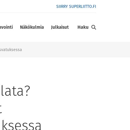
SIIRRY SUPERLIITTO.FI
Haku
nvointi
Näkökulmia
Julkaisut
asvatuksessa
lata?
t
uksessa