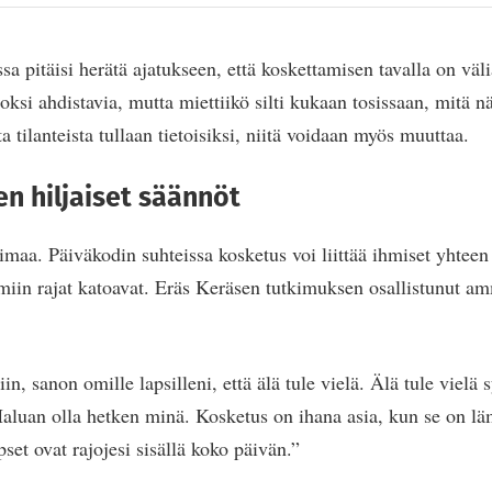
a pitäisi herätä ajatukseen, että koskettamisen tavalla on väl
oksi ahdistavia, mutta miettiikö silti kukaan tosissaan, mitä näil
 tilanteista tullaan tietoisiksi, niitä voidaan myös muuttaa.
n hiljaiset säännöt
maa. Päiväkodin suhteissa kosketus voi liittää ihmiset yhteen n
miin rajat katoavat. Eräs Keräsen tutkimuksen osallistunut am
in, sanon omille lapsilleni, että älä tule vielä. Älä tule vielä s
aluan olla hetken minä. Kosketus on ihana asia, kun se on l
pset ovat rajojesi sisällä koko päivän.”