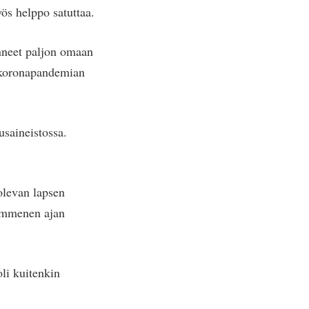
ös helppo satuttaa.
änneet paljon omaan
ä koronapandemian
saineistossa.
 olevan lapsen
kymmenen ajan
li kuitenkin