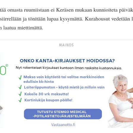
tää omasta ruumiistaan ei Keräsen mukaan kunnioiteta päiväk
iirrellään ja tönitään lupaa kysymättä. Kurahousut vedetään l
n laatua miettimättä.
MAINOS