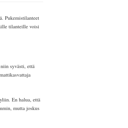
iä. Pukemistilanteet
le tilanteille voisi
iin syvästi, että
mattikasvattaja
yliin. En halua, että
ämmin, mutta joskus