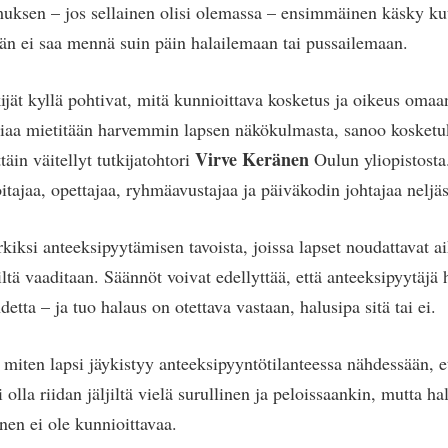
uksen – jos sellainen olisi olemassa – ensimmäinen käsky kuu
ään ei saa mennä suin päin halailemaan tai pussailemaan.
ijät kyllä pohtivat, mitä kunnioittava kosketus ja oikeus oma
asiaa mietitään harvemmin lapsen näkökulmasta, sanoo kosket
Virve Keränen
täin väitellyt tutkijatohtori
Oulun yliopistost
oitajaa, opettajaa, ryhmäavustajaa ja päiväkodin johtajaa neljä
kiksi anteeksipyytämisen tavoista, joissa lapset noudattavat ai
iltä vaaditaan. Säännöt voivat edellyttää, että anteeksipyytäjä 
tta – ja tuo halaus on otettava vastaan, halusipa sitä tai ei.
miten lapsi jäykistyy anteeksipyyntötilanteessa nähdessään, ett
olla riidan jäljiltä vielä surullinen ja peloissaankin, mutta hal
nen ei ole kunnioittavaa.