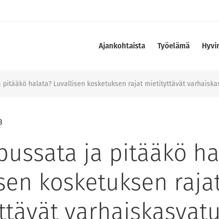
Ajankohtaista
Työelämä
Hyvi
 pitääkö halata? Luvallisen kosketuksen rajat mietityttävät varhaisk
3
pussata ja pitääkö ha
isen kosketuksen raja
yttävät varhaiskasvat