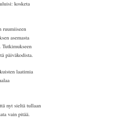
luisi: kosketa
an ruumiiseen
uksen asemasta
a. Tutkimukseen
stä päiväkodista.
kuisten laatimia
halaa
ä nyt sieltä tullaan
ata vain pitää.