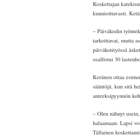
Koskettajan katekism
kunnioittavasti. Ket
– Päiväkodin työntek
tarkoittavat, mutta 
päiväkotityössä äsket
osallistui 30 lastenh
Keränen ottaa esimer
sääntöjä, kun sitä he
anteeksipyynnön kohde
– Olen nähnyt usein, 
halaamaan. Lapsi voi 
Tällainen koskettami