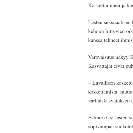
Koskettaminen ja kos
Lasten seksuaalisen 
kehoon liittyvien oi
kanssa tehneet ihmisi
Varovaisuus näkyy K
Kasvattajat eivät pu
– Luvallisen kosketu
koskettamista, mutta
varhaiskasvatuksen 
Esimerkiksi lasten s
sopivampaa suukotel