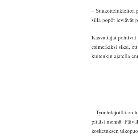
– Suukottelukieltoa p
sillä pöpöt leviävät 
Kasvattajat pohtivat 
esimerkiksi siksi, et
kuitenkin ajatella e
– Työntekijöillä on t
pitäisi mennä. Päiväk
kosketuksen ulkopuole