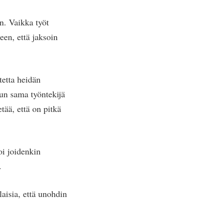
n. Vaikka työt
en, että jaksoin
tetta heidän
un sama työntekijä
ää, että on pitkä
i joidenkin
.
aisia, että unohdin