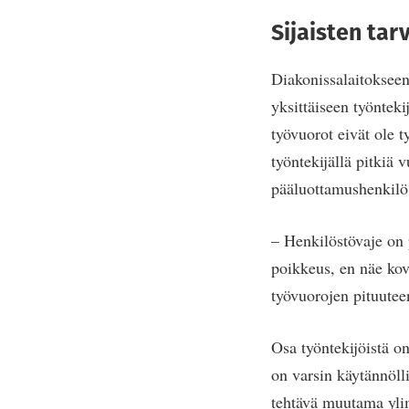
Sijaisten tar
Diakonissalaitokseen
yksittäiseen työnteki
työvuorot eivät ole t
työntekijällä pitkiä 
pääluottamushenkil
– Henkilöstövaje on 
poikkeus, en näe kov
työvuorojen pituuteen
Osa työntekijöistä o
on varsin käytännölli
tehtävä muutama ylim