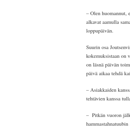
– Olen huomannut, et
alkavat aamulla sam
loppupäivän.
Suurin osa Joutsenvi
kokemuksistaan on va
on läsnä päivän toim
päivä aikaa tehdä kai
– Asiakkaiden kanss
tehtävien kanssa tull
– Pitkän vuoron jälk
hammastahnatuubin as