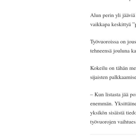
Alun perin yli jääviä
vaikkapa keskittyä ”p
Työvuoroissa on jous
tehneensä jouluna ka
Kokeilu on tähän men
sijaisten palkkaamise
– Kun listasta jää po
enemmän. Yksittäinen 
yksikön sisäistä tie
työvuorojen vaihtues