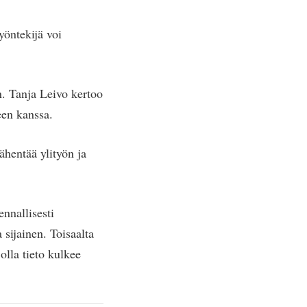
yöntekijä voi
n. Tanja Leivo kertoo
een kanssa.
ähentää ylityön ja
ennallisesti
 sijainen. Toisaalta
olla tieto kulkee