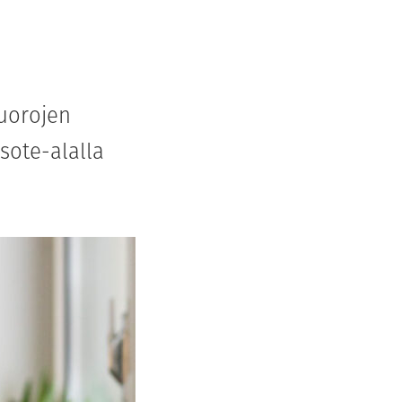
vuorojen
 sote-alalla