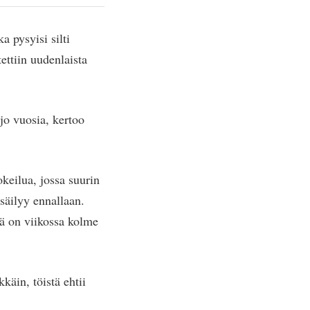
a pysyisi silti
ettiin uudenlaista
jo vuosia, kertoo
okeilua, jossa suurin
säilyy ennallaan.
ä on viikossa kolme
äin, töistä ehtii