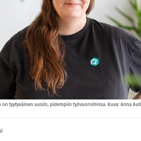
o on tyytyväinen uusiin, pidempiin työvuoroihinsa. Kuva: Anna Aut
ki