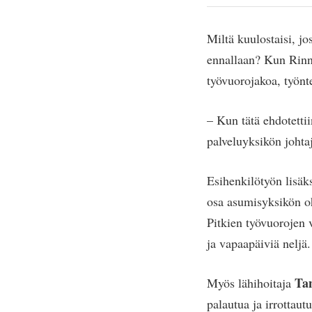
Miltä kuulostaisi, jo
ennallaan? Kun Rinne
työvuorojakoa, työnte
– Kun tätä ehdotetti
palveluyksikön johta
Esihenkilötyön lisäks
osa asumisyksikön oh
Pitkien työvuorojen
ja vapaapäiviä neljä.
Ta
Myös lähihoitaja
palautua ja irrottau