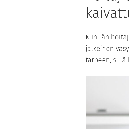
kaivat
Kun lähihoita
jälkeinen väsy
tarpeen, sillä