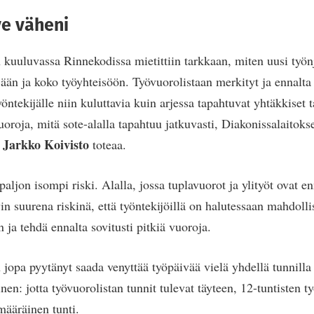
ve väheni
 kuuluvassa Rinnekodissa mietittiin tarkkaan, miten uusi työn
jään ja koko työyhteisöön. Työvuorolistaan merkityt ja ennalta 
yöntekijälle niin kuluttavia kuin arjessa tapahtuvat yhtäkkiset t
vuoroja, mitä sote-alalla tapahtuu jatkuvasti, Diakonissalaitoks
Jarkko Koivisto
ö
toteaa.
paljon isompi riski. Alalla, jossa tuplavuorot ja ylityöt ovat
in suurena riskinä, että työntekijöillä on halutessaan mahdolli
 ja tehdä ennalta sovitusti pitkiä vuoroja.
n jopa pyytänyt saada venyttää työpäivää vielä yhdellä tunnill
nen: jotta työvuorolistan tunnit tulevat täyteen, 12-tuntisten t
ääräinen tunti.