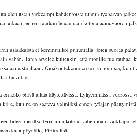
tä olen usein virkeämpi kahdentoista tunnin työpäivän jälkee
aan aikaan, ennen jouduin lepäämään kotona aamuvuoron jälke
rran asiakkaista ei kommunikoi puhumalla, joten suoraa palau
in vähän. Tanja arvelee kuitenkin, että monille tuo rauhaa, k
issa aamusta iltaan. Omakin tekeminen on rennompaa, kun tiet
kki tarvittava.
a on koko päivä aikaa käytettävissä. Lyhyemmässä vuorossa vo
a kiire, kun ne on saatava valmiiksi ennen työajan päättymistä
een tulee mietittyä työasioita kotona vähemmän, vaikkapa sell
iakkaan pöydälle, Piritta lisää.