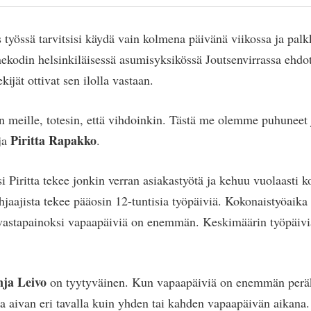
s työssä tarvitsisi käydä vain kolmena päivänä viikossa ja palkk
kodin helsinkiläisessä asumisyksikössä Joutsenvirrassa ehdot
kijät ottivat sen ilolla vastaan.
in meille, totesin, että vihdoinkin. Tästä me olemme puhuneet 
Piritta Rapakko
ja
.
i Piritta tekee jonkin verran asiakastyötä ja kehuu vuolaasti k
jaajista tekee pääosin 12-tuntisia työpäiviä. Kokonaistyöaika 
 vastapainoksi vapaapäiviä on enemmän. Keskimäärin työpäivi
nja Leivo
on tyytyväinen. Kun vapaapäiviä on enemmän peräkk
tua aivan eri tavalla kuin yhden tai kahden vapaapäivän aikana.