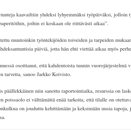
 tunteja kaavailtiin yhdeksi lyhyemmäksi työpäiväksi, jolloin t
aperitöihin, joihin ei koskaan ole riittävästi aikaa”.
tettu muutoinkin työntekijöiden toiveiden ja tarpeiden mukaa
hdeksantuntisia päiviä, jotta hän ehti viettää aikaa myös perh
nessä osoittanut, että kahdentoista tunnin vuorojärjestelmä v
n tarvetta, sanoo Jarkko Koivisto.
is päällekkäinen niin sanottu raportointiaika, resurssia on lask
poissaolo ei välttämättä enää tarkoita, että tilalle on otettava
donkulkua on jouduttu kehittämään ja keksimään uusia tapoja, j
sa.