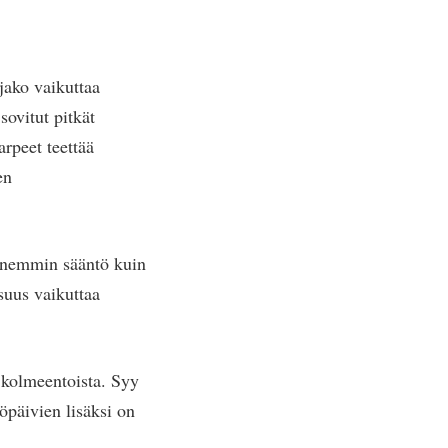
jako vaikuttaa
sovitut pitkät
arpeet teettää
en
 ennemmin sääntö kuin
suus vaikuttaa
a kolmeentoista. Syy
yöpäivien lisäksi on