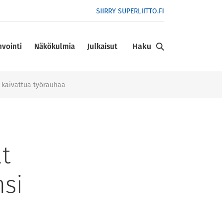
SIIRRY SUPERLIITTO.FI
Haku
nvointi
Näkökulmia
Julkaisut
i kaivattua työrauhaa
t
nsi