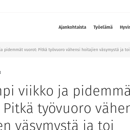
Ajankohtaista
Työelämä
Hyvi
ja pidemmät vuorot: Pitkä työvuoro vähensi hoitajien väsymystä ja to
3
pi viikko ja pidemmä
 Pitkä työvuoro vähe
en väsymystä ja toi