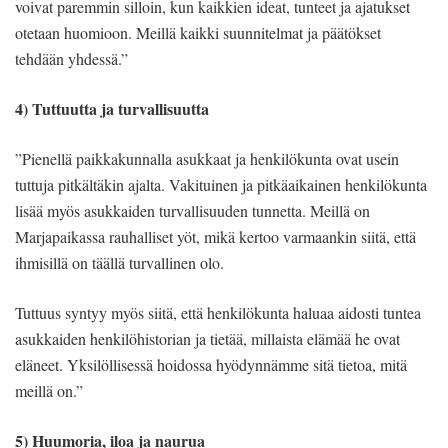
voivat paremmin silloin, kun kaikkien ideat, tunteet ja ajatukset
otetaan huomioon. Meillä kaikki suunnitelmat ja päätökset
tehdään yhdessä.”
4) Tuttuutta ja turvallisuutta
”Pienellä paikkakunnalla asukkaat ja henkilökunta ovat usein
tuttuja pitkältäkin ajalta. Vakituinen ja pitkäaikainen henkilökunta
lisää myös asukkaiden turvallisuuden tunnetta. Meillä on
Marjapaikassa rauhalliset yöt, mikä kertoo varmaankin siitä, että
ihmisillä on täällä turvallinen olo.
Tuttuus syntyy myös siitä, että henkilökunta haluaa aidosti tuntea
asukkaiden henkilöhistorian ja tietää, millaista elämää he ovat
eläneet. Yksilöllisessä hoidossa hyödynnämme sitä tietoa, mitä
meillä on.”
5) Huumoria, iloa ja naurua