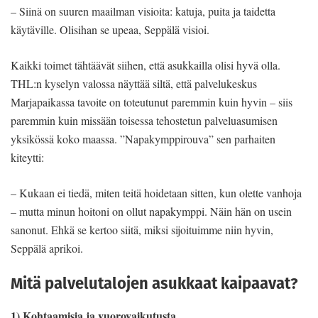
– Siinä on suuren maailman visioita: katuja, puita ja taidetta
käytäville. Olisihan se upeaa, Seppälä visioi.
Kaikki toimet tähtäävät siihen, että asukkailla olisi hyvä olla.
THL:n kyselyn valossa näyttää siltä, että palvelukeskus
Marjapaikassa tavoite on toteutunut paremmin kuin hyvin – siis
paremmin kuin missään toisessa tehostetun palveluasumisen
yksikössä koko maassa. ”Napakymppirouva” sen parhaiten
kiteytti:
– Kukaan ei tiedä, miten teitä hoidetaan sitten, kun olette vanhoja
– mutta minun hoitoni on ollut napakymppi. Näin hän on usein
sanonut. Ehkä se kertoo siitä, miksi sijoituimme niin hyvin,
Seppälä aprikoi.
Mitä palvelutalojen asukkaat kaipaavat?
1) Kohtaamisia ja vuorovaikutusta