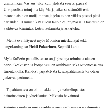
esiintymään. Vastaus tulee kuin yhdestä suusta: passaa!
Ulkopuolisia toimijoita käy Marjapaikassa säännöllisesti:
maanantaisin on tuolijumppaa ja joka toinen viikko pastori pitää
hartauden. Hanuristi käy silloin tällöin esiintymässä ja torstaisin on
vaihtuvaa toimintaa, kuten laulamista ja askartelua.
– Meillä ovat käyneet myös Muonion mieslaulajat sekä
Heidi Pakarinen
tangokuningatar
, Seppälä kertoo.
Myös SuPerin paikallisosasto on järjestänyt toimintaa alueen
palvelukeskusten ja kotipalvelujen asukkaille sekä Muoniossa että
Enontekiöllä. Kahdesti järjestetystä kesätapahtumasta toivotaan
jatkuvaa perinnettä.
– Tapahtumassa on ollut makkaran- ja vohvelinpaistoa,
haitarinsoittoa ja yhteislaulua, Mäkitalo havainnoi.
Vointinsa mukaan myös asukkaat ovat osallistuneet tapahtumien