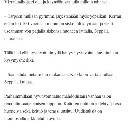
Vierailuaikoja ei ole, ja käymään saa tulla milloin tahansa.
– Tarpeen mukaan pyrimme järjestämään myös yöpaikan. Kerran
erään liki 100-vuotiaan mummon sisko tuli käymään ja vietti
useamman yön patjalla siskonsa huoneen lattialla, Seppälä
naurahtaa.
Tällä hetkellä hyvinvoinnin yllä häilyy hyvinvointialue-niminen
kysymysmerkki.
– Saa nähdä, mitä se tuo mukanaan. Kaikki on vasta aluillaan,
Seppälä kuittaa.
Parhaimmillaan hyvinvointialue mahdollistaisi vanhan talon
remontin saattelemisen loppuun. Kattoremontti on jo tehty, ja osa
huoneista sekä keittiö ja terassi uusittu. Uudistuksia on
luonnosteltu arkkitehdin avulla.