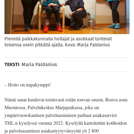
Pienellä paikkakunnalla hoitajat ja asukkaat tuntevat
toisensa usein pitkältä ajalta. Kuva: Marja Paldanius
TEKSTI
Maria Paldanius
– Hoito on napakymppi!
Nämä sanat kuuluvat toistuvasti erään rouvan suusta. Rouva asuu
Muoniossa, Palvelukeskus Marjapaikassa, joka sai
ympärivuorokautisen palveluasumisen parhaat asiakasarviot
THL:n kyselyssä vuonna 2022. Kyselyllä kartoitettiin kotihoidon
ja palveluasumisen asiakastyytyväisyyttä yli 2 800