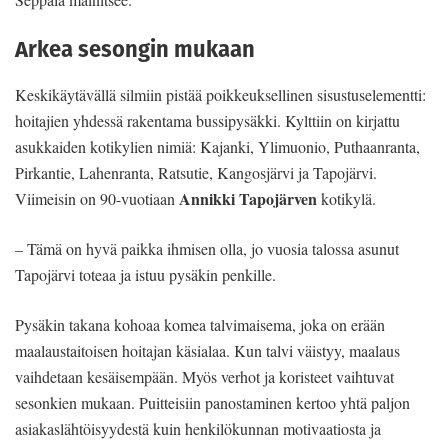
Arkea sesongin mukaan
Keskikäytävällä silmiin pistää poikkeuksellinen sisustuselementti:
hoitajien yhdessä rakentama bussipysäkki. Kylttiin on kirjattu
asukkaiden kotikylien nimiä: Kajanki, Ylimuonio, Puthaanranta,
Pirkantie, Lahenranta, Ratsutie, Kangosjärvi ja Tapojärvi.
Annikki Tapojärven
Viimeisin on 90-vuotiaan
kotikylä.
– Tämä on hyvä paikka ihmisen olla, jo vuosia talossa asunut
Tapojärvi toteaa ja istuu pysäkin penkille.
Pysäkin takana kohoaa komea talvimaisema, joka on erään
maalaustaitoisen hoitajan käsialaa. Kun talvi väistyy, maalaus
vaihdetaan kesäisempään. Myös verhot ja koristeet vaihtuvat
sesonkien mukaan. Puitteisiin panostaminen kertoo yhtä paljon
asiakaslähtöisyydestä kuin henkilökunnan motivaatiosta ja