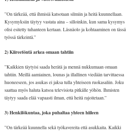
”On tärkeää, että ihmisiä katsotaan silmiin ja heitä kuunnellaan.
Kysymyksiin täytyy vastata aina – silloinkin, kun sama kysymys
olisi esitetty tuhanteen kertaan. Läsnäolo ja kohtaaminen on tässä
työssä tärkeintä.”
2) Kiireetöntä arkea omaan tahtiin
”Kaikkien täytyisi saada herätä ja mennä nukkumaan omaan
tahtiin. Meillä aamiainen, lounas ja illallinen viedään tarvittaessa
huoneeseen, jos asukas ei jaksa tulla yhteiseen ruokasaliin. Joku
saattaa myös haluta katsoa televisiota pitkälle yöhön. Ihmisten
täytyy saada elää vapaasti ilman, että heitä rajoitetaan.”
3) Henkilökuntaa, joka puhaltaa yhteen hiileen
”On tärkeää kuunnella sekä työkavereita että asukkaita. Kaikki