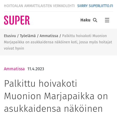
HOITOALAN AMMATTILAISTEN VERKKOLEHTI
SIIRRY SUPERLIITTO.FI
Haku
Etusivu
/
Työelämä
/
Ammatissa
/
Palkittu hoivakoti Muonion
Marjapaikka on asukkaidensa näköinen koti, jossa myös hoitajat
voivat hyvin
Ammatissa
11.4.2023
Palkittu hoivakoti
Muonion Marjapaikka on
asukkaidensa näköinen