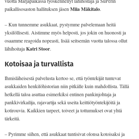
vuotta Marjapaikassa työskennellyt lähihoitaja ja SuPerin
Miia Mäkitalo
paikallisosaston hallituksen jäsen
.
– Kun tunnemme asukkaat, pystymme palvelemaan heitä
yksilöllisesti. Aistimme myös helposti, jos jokin on huonosti ja
osaamme reagoida nopeasti, lisää seitsemän vuotta talossa ollut
Katri Stoor
lähihoitaja
.
Kotoisaa ja turvallista
Ihmisläheisestä palvelusta kertoo se, että työntekijät tuntevat
asukkaiden henkilöhistorian niin pitkälle kuin mahdollista. Tällä
hetkellä taloa asuttaa esimerkiksi entinen pankinjohtaja ja
pankkivirkailija, rajavartija sekä useita keittiötyöntekijöitä ja
kotirouvia. Kaikkien tarpeet, toiveet ja tottumukset ovat yhtä
tärkeitä.
– Pyrimme siihen, että asukkaat tuntisivat olonsa kotoisaksi ja