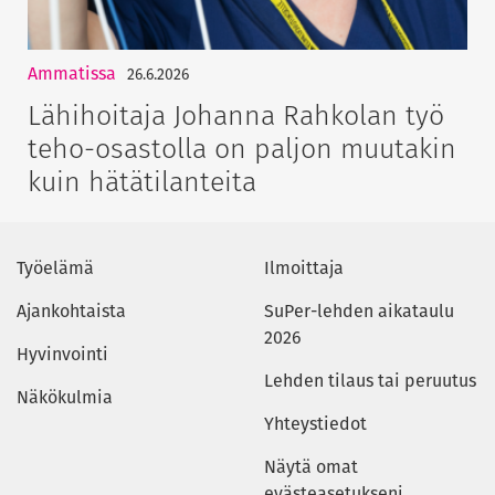
Ammatissa
26.6.2026
Lähihoitaja Johanna Rahkolan työ
teho-osastolla on paljon muutakin
kuin hätätilanteita
Työelämä
Ilmoittaja
Ajankohtaista
SuPer-lehden aikataulu
2026
Hyvinvointi
Lehden tilaus tai peruutus
Näkökulmia
Yhteystiedot
Näytä omat
evästeasetukseni