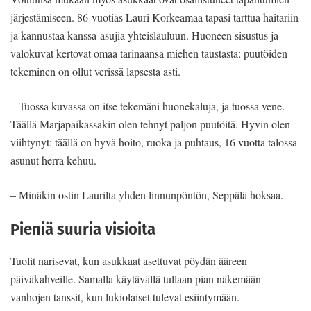
järjestämiseen. 86-vuotias Lauri Korkeamaa tapasi tarttua haitariin
ja kannustaa kanssa-asujia yhteislauluun. Huoneen sisustus ja
valokuvat kertovat omaa tarinaansa miehen taustasta: puutöiden
tekeminen on ollut verissä lapsesta asti.
– Tuossa kuvassa on itse tekemäni huonekaluja, ja tuossa vene.
Täällä Marjapaikassakin olen tehnyt paljon puutöitä. Hyvin olen
viihtynyt: täällä on hyvä hoito, ruoka ja puhtaus, 16 vuotta talossa
asunut herra kehuu.
– Minäkin ostin Laurilta yhden linnunpöntön, Seppälä hoksaa.
Pieniä suuria visioita
Tuolit narisevat, kun asukkaat asettuvat pöydän ääreen
päiväkahveille. Samalla käytävällä tullaan pian näkemään
vanhojen tanssit, kun lukiolaiset tulevat esiintymään.