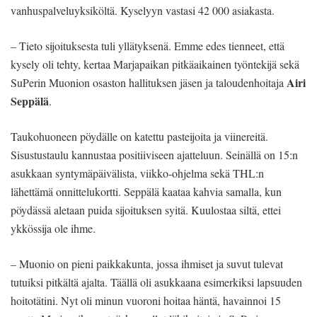
vanhuspalveluyksiköltä. Kyselyyn vastasi 42 000 asiakasta.
– Tieto sijoituksesta tuli yllätyksenä. Emme edes tienneet, että
kysely oli tehty, kertaa Marjapaikan pitkäaikainen työntekijä sekä
Airi
SuPerin Muonion osaston hallituksen jäsen ja taloudenhoitaja
Seppälä
.
Taukohuoneen pöydälle on katettu pasteijoita ja viinereitä.
Sisustustaulu kannustaa positiiviseen ajatteluun. Seinällä on 15:n
asukkaan syntymäpäivälista, viikko-ohjelma sekä THL:n
lähettämä onnittelukortti. Seppälä kaataa kahvia samalla, kun
pöydässä aletaan puida sijoituksen syitä. Kuulostaa siltä, ettei
ykkössija ole ihme.
– Muonio on pieni paikkakunta, jossa ihmiset ja suvut tulevat
tutuiksi pitkältä ajalta. Täällä oli asukkaana esimerkiksi lapsuuden
hoitotätini. Nyt oli minun vuoroni hoitaa häntä, havainnoi 15