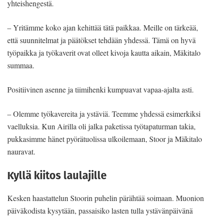
yhteishengestä.
– Yritämme koko ajan kehittää tätä paikkaa. Meille on tärkeää,
että suunnitelmat ja päätökset tehdään yhdessä. Tämä on hyvä
työpaikka ja työkaverit ovat olleet kivoja kautta aikain, Mäkitalo
summaa.
Positiivinen asenne ja tiimihenki kumpuavat vapaa-ajalta asti.
– Olemme työkavereita ja ystäviä. Teemme yhdessä esimerkiksi
vaelluksia. Kun Airilla oli jalka paketissa työtapaturman takia,
pukkasimme hänet pyörätuolissa ulkoilemaan, Stoor ja Mäkitalo
nauravat.
Kyllä kiitos laulajille
Kesken haastattelun Stoorin puhelin pärähtää soimaan. Muonion
päiväkodista kysytään, passaisiko lasten tulla ystävänpäivänä