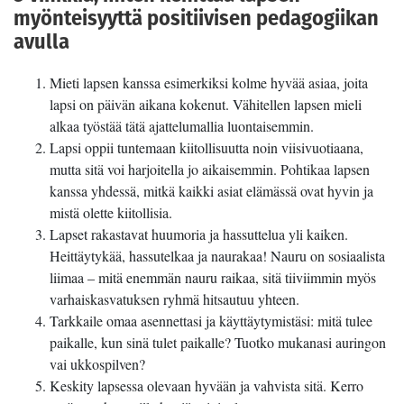
myönteisyyttä positiivisen pedagogiikan
avulla
Mieti lapsen kanssa esimerkiksi kolme hyvää asiaa, joita
lapsi on päivän aikana kokenut. Vähitellen lapsen mieli
alkaa työstää tätä ajattelumallia luontaisemmin.
Lapsi oppii tuntemaan kiitollisuutta noin viisivuotiaana,
mutta sitä voi harjoitella jo aikaisemmin. Pohtikaa lapsen
kanssa yhdessä, mitkä kaikki asiat elämässä ovat hyvin ja
mistä olette kiitollisia.
Lapset rakastavat huumoria ja hassuttelua yli kaiken.
Heittäytykää, hassutelkaa ja naurakaa! Nauru on sosiaalista
liimaa – mitä enemmän nauru raikaa, sitä tiiviimmin myös
varhaiskasvatuksen ryhmä hitsautuu yhteen.
Tarkkaile omaa asennettasi ja käyttäytymistäsi: mitä tulee
paikalle, kun sinä tulet paikalle? Tuotko mukanasi auringon
vai ukkospilven?
Keskity lapsessa olevaan hyvään ja vahvista sitä. Kerro