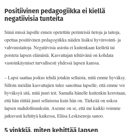
Positiivinen pedagogiikka ei kiellä
negatiivisia tunteita
Siinä missä lapsille ennen opetettiin perinteisiä tietoja ja taitoja,
opettaa positiivinen pedagogiikka näiden lisäksi hyvinvointi- ja
vahvuustaitoja. Negatiivisia asioita ei kuitenkaan kielletä tai
poisteta lapsen elämästä. Kasvattajan tehtävänä on kohdata
vastoinkäymiset turvallisesti yhdessä lapsen kanssa.
– Lapsi saattaa joskus tehdä jotakin sellaista, mitä emme hyväksy.
Silloin meidän kasvattajien tulee sanoittaa lapselle, että emme voi
hyväksyä sitä, mitä juuri teit. Samalla hänelle kuitenkin kerrotaan,
että hän riittää juuri sellaisena kuin hän on. Tärkeää on uskoa
lapsen mahdollisuuksiin. Asenne on se, että me kaikki voimme
jatkuvasti kehittyä kaikessa, Eliisa Leskisenoja sanoo.
5 vinkkiä, miten kehittää lapsen