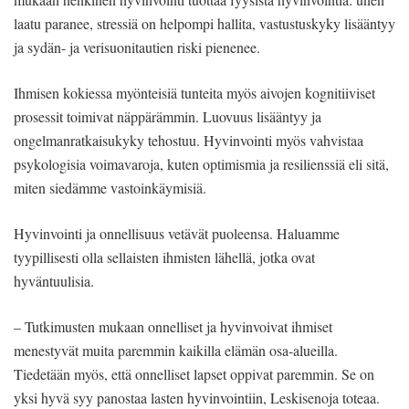
laatu paranee, stressiä on helpompi hallita, vastustuskyky lisääntyy
ja sydän- ja verisuonitautien riski pienenee.
Ihmisen kokiessa myönteisiä tunteita myös aivojen kognitiiviset
prosessit toimivat näppärämmin. Luovuus lisääntyy ja
ongelmanratkaisukyky tehostuu. Hyvinvointi myös vahvistaa
psykologisia voimavaroja, kuten optimismia ja resilienssiä eli sitä,
miten siedämme vastoinkäymisiä.
Hyvinvointi ja onnellisuus vetävät puoleensa. Haluamme
tyypillisesti olla sellaisten ihmisten lähellä, jotka ovat
hyväntuulisia.
– Tutkimusten mukaan onnelliset ja hyvinvoivat ihmiset
menestyvät muita paremmin kaikilla elämän osa-alueilla.
Tiedetään myös, että onnelliset lapset oppivat paremmin. Se on
yksi hyvä syy panostaa lasten hyvinvointiin, Leskisenoja toteaa.