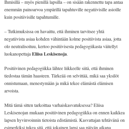
Ihmisillä – myös pienillä lapsilla – on sisään rakennettu tapa antaa
enemmän painoarvoa ympärillä tapahtuville negatiivisille asioille
kuin positiivisille tapahtumille.
– Tutkimuksissa on havaittu, että ihminen tarvitsee yhtä
negatiivista asiaa kohden vähintään kolme positiivista asiaa, jotta
olo neutralisoituu, kertoo positiivisesta pedagogiikasta väitellyt
Eliisa Leskisenoja
luokanopettaja
.
Positiivinen pedagogiikka lähtee liikkeelle siitä, että ihminen
tiedostaa tämän haasteen. Tärkeää on selvittää, mikä saa yksilöt
onnistumaan, menestymään ja mikä tekee elämästä elämisen
arvoista.
Mitä tämä sitten tarkoittaa varhaiskasvatuksessa? Eliisa
Leskisenojan mukaan positiivinen pedagogiikka on ennen kaikkea
lapsen hyvinvoinnin tietoista edistämistä. Kasvattajan tehtävänä on
esimerkiksi tukea sitä, että jokainen lapsi saa päivän aikana