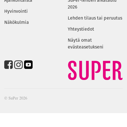
Ajankohtaista
SuPer-lehden aikataulu
2026
Hyvinvointi
Lehden tilaus tai peruutus
Näkökulmia
Yhteystiedot
Näytä omat
evästeasetukseni
© SuPer 2026