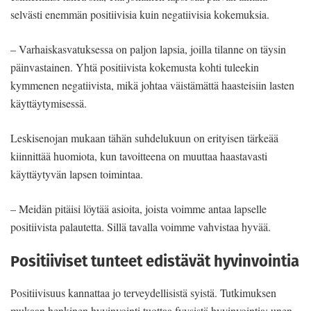
selvästi enemmän positiivisia kuin negatiivisia kokemuksia.
– Varhaiskasvatuksessa on paljon lapsia, joilla tilanne on täysin
päinvastainen. Yhtä positiivista kokemusta kohti tuleekin
kymmenen negatiivista, mikä johtaa väistämättä haasteisiin lasten
käyttäytymisessä.
Leskisenojan mukaan tähän suhdelukuun on erityisen tärkeää
kiinnittää huomiota, kun tavoitteena on muuttaa haastavasti
käyttäytyvän lapsen toimintaa.
– Meidän pitäisi löytää asioita, joista voimme antaa lapselle
positiivista palautetta. Sillä tavalla voimme vahvistaa hyvää.
Positiiviset tunteet edistävät hyvinvointia
Positiivisuus kannattaa jo terveydellisistä syistä. Tutkimuksen
mukaan henkinen hyvinvointi tuottaa fyysistä hyvinvointia: unen