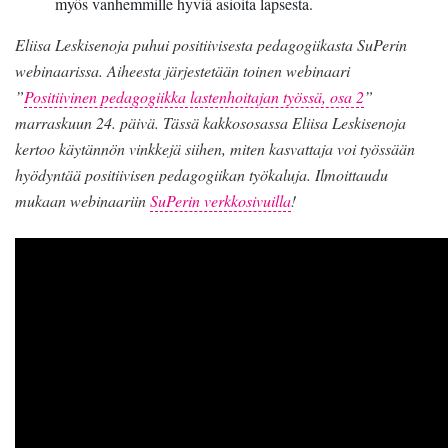
myös vanhemmille hyviä asioita lapsesta.
Eliisa Leskisenoja puhui positiivisesta pedagogiikasta SuPerin
webinaarissa. Aiheesta järjestetään toinen webinaari
”
Positiivinen pedagogiikka lastenhoitajan työssä, osa 2
”
marraskuun 24. päivä. Tässä kakkososassa
Eliisa Leskisenoja
kertoo käytännön vinkkejä siihen, miten kasvattaja voi työssään
hyödyntää positiivisen pedagogiikan työkaluja. Ilmoittaudu
mukaan webinaariin
SuPerin verkkosivuilla
!