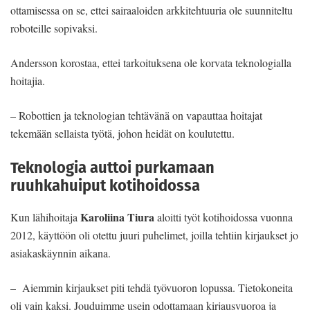
ottamisessa on se, ettei sairaaloiden arkkitehtuuria ole suunniteltu
roboteille sopivaksi.
Andersson korostaa, ettei tarkoituksena ole korvata teknologialla
hoitajia.
– Robottien ja teknologian tehtävänä on vapauttaa hoitajat
tekemään sellaista työtä, johon heidät on koulutettu.
Teknologia auttoi purkamaan
ruuhkahuiput kotihoidossa
Karoliina Tiura
Kun lähihoitaja
aloitti työt kotihoidossa vuonna
2012, käyttöön oli otettu juuri puhelimet, joilla tehtiin kirjaukset jo
asiakaskäynnin aikana.
– Aiemmin kirjaukset piti tehdä työvuoron lopussa. Tietokoneita
oli vain kaksi. Jouduimme usein odottamaan kirjausvuoroa ja