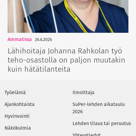
Ammatissa
26.6.2026
Lähihoitaja Johanna Rahkolan työ
teho-osastolla on paljon muutakin
kuin hätätilanteita
Työelämä
Ilmoittaja
Ajankohtaista
SuPer-lehden aikataulu
2026
Hyvinvointi
Lehden tilaus tai peruutus
Näkökulmia
Yhteystiedot