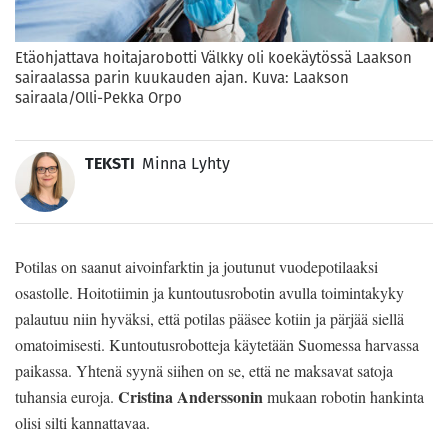
Etäohjattava hoitajarobotti Välkky oli koekäytössä Laakson
sairaalassa parin kuukauden ajan. Kuva: Laakson
sairaala/Olli-Pekka Orpo
TEKSTI
Minna Lyhty
Potilas on saanut aivoinfarktin ja joutunut vuodepotilaaksi
osastolle. Hoitotiimin ja kuntoutusrobotin avulla toimintakyky
palautuu niin hyväksi, että potilas pääsee kotiin ja pärjää siellä
omatoimisesti. Kuntoutusrobotteja käytetään Suomessa harvassa
paikassa. Yhtenä syynä siihen on se, että ne maksavat satoja
Cristina Anderssonin
tuhansia euroja.
mukaan robotin hankinta
olisi silti kannattavaa.