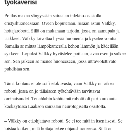
työkaverisi
Potilas makaa sängyssään sairaalan infektio-osastolla
eristyshuoneessaan. Oveen koputetaan. Sisään astuu Välkky,
hoitajarobotti. Sillä on mukanaan tarjotin, jossa on aamupala ja
lääkkeet. Välkky toivottaa hyvää huomenta ja kyselee vointia.
Samalla se mittaa lämpökameralla kehon lämmön ja kädellään
sykkeen. Lopuksi Välkky hyvästelee potilaan, avaa oven ja sulkee
sen. Sen jälkeen se menee huoneeseen, jossa ultraviolettivalo
puhdistaa sen.
Tämä kohtaus ei ole scifi-elokuvasta, vaan Välkky on oikea
robotti, jossa on jo tällaiseen työtehtävään tarvittavat
ominaisuudet. Touchlabin kehittämä robotti oli pari kuukautta
koekäytössä Laakson sairaalan neurologisella osastolla.
– Välkky on etäohjattava robotti. Se ei tee mitään itsenäisesti. Se
toistaa kaiken, mitä hoitaja tekee ohjaushuoneessa. Sillä on