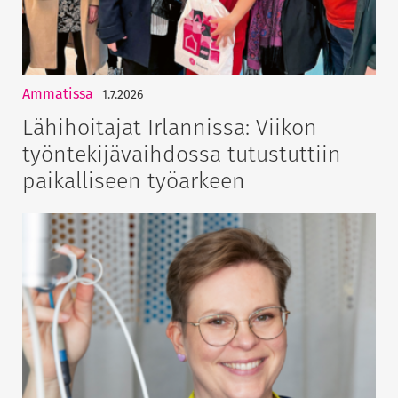
Ammatissa
1.7.2026
Lähihoitajat Irlannissa: Viikon
työntekijävaihdossa tutustuttiin
paikalliseen työarkeen