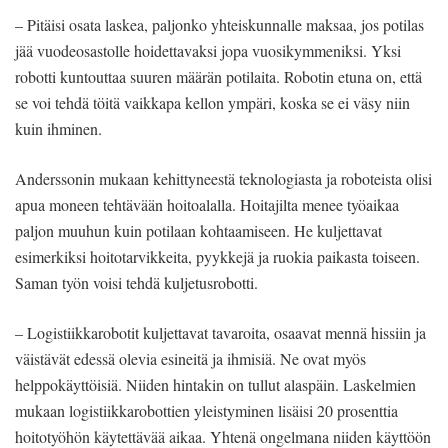
– Pitäisi osata laskea, paljonko yhteiskunnalle maksaa, jos potilas
jää vuodeosastolle hoidettavaksi jopa vuosikymmeniksi. Yksi
robotti kuntouttaa suuren määrän potilaita. Robotin etuna on, että
se voi tehdä töitä vaikkapa kellon ympäri, koska se ei väsy niin
kuin ihminen.
Anderssonin mukaan kehittyneestä teknologiasta ja roboteista olisi
apua moneen tehtävään hoitoalalla. Hoitajilta menee työaikaa
paljon muuhun kuin potilaan kohtaamiseen. He kuljettavat
esimerkiksi hoitotarvikkeita, pyykkejä ja ruokia paikasta toiseen.
Saman työn voisi tehdä kuljetusrobotti.
– Logistiikkarobotit kuljettavat tavaroita, osaavat mennä hissiin ja
väistävät edessä olevia esineitä ja ihmisiä. Ne ovat myös
helppokäyttöisiä. Niiden hintakin on tullut alaspäin. Laskelmien
mukaan logistiikkarobottien yleistyminen lisäisi 20 prosenttia
hoitotyöhön käytettävää aikaa. Yhtenä ongelmana niiden käyttöön