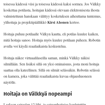
toisessa kädessä viisi ja toisessa kädessä kaksi sormea. Jos Välkky
koskettaa potilasta, hoitajan kädessä olevaan elektronisesta ihosta
valmistettuun hanskaan välittyy kosketuksen aiheuttama tuntemus,
Kirsi Ahonen
ylihoitaja ja projektipäällikkö
kertoo.
Hoitaja puhuu potilaalle Välkyn kautta, eli potilas kuulee kaiken,
mitä hoitaja sanoo. Hoitaja myös kuulee potilaan puheen. Robotin
avulla voi käydä reaaliaikaista keskustelua.
Hoitaja näkee virtuaalilaseilla saman, minkä Välkky näkisi
silmillään. Sen lisäksi sillä on yksi ominaisuus, josta moni hoitaja
saattaa olla kateellinen. Sillä on silmät selässäkin. Robotin selässä
on kamera, joka välittää reaaliaikaista kuvaa ohjaushuoneen
näytölle.
Hoitaja on Välkkyä nopeampi
Laakson sairaalan 12 lähi- ja sairaanhoitajaa koulutettiin