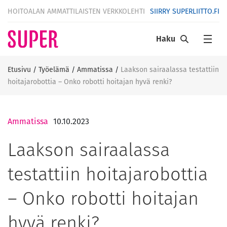
HOITOALAN AMMATTILAISTEN VERKKOLEHTI
SIIRRY SUPERLIITTO.FI
Haku
Etusivu
/
Työelämä
/
Ammatissa
/
Laakson sairaalassa testattiin
hoitajarobottia – Onko robotti hoitajan hyvä renki?
Ammatissa
10.10.2023
Laakson sairaalassa
testattiin hoitajarobottia
– Onko robotti hoitajan
hyvä renki?