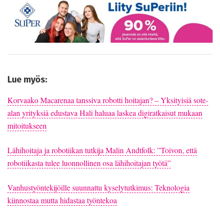
Lue myös:
Korvaako Macarenaa tanssiva robotti hoitajan? – Yksityisiä sote-
alan yrityksiä edustava Hali haluaa laskea digiratkaisut mukaan
mitoitukseen
Lähihoitaja ja robotiikan tutkija Malin Andtfolk: ”Toivon, että
robotiikasta tulee luonnollinen osa lähihoitajan työtä”
Vanhustyöntekijöille suunnattu kyselytutkimus: Teknologia
kiinnostaa mutta hidastaa työntekoa