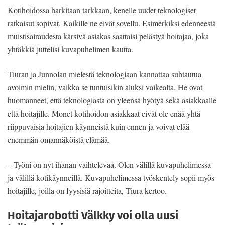
Kotihoidossa harkitaan tarkkaan, kenelle uudet teknologiset
ratkaisut sopivat. Kaikille ne eivät sovellu. Esimerkiksi edenneestä
muistisairaudesta kärsivä asiakas saattaisi pelästyä hoitajaa, joka
yhtäkkiä juttelisi kuvapuhelimen kautta.
Tiuran ja Junnolan mielestä teknologiaan kannattaa suhtautua
avoimin mielin, vaikka se tuntuisikin aluksi vaikealta. He ovat
huomanneet, että teknologiasta on yleensä hyötyä sekä asiakkaalle
että hoitajille. Monet kotihoidon asiakkaat eivät ole enää yhtä
riippuvaisia hoitajien käynneistä kuin ennen ja voivat elää
enemmän omannäköistä elämää.
– Työni on nyt ihanan vaihtelevaa. Olen välillä kuvapuhelimessa
ja välillä kotikäynneillä. Kuvapuhelimessa työskentely sopii myös
hoitajille, joilla on fyysisiä rajoitteita, Tiura kertoo.
Hoitajarobotti Välkky voi olla uusi