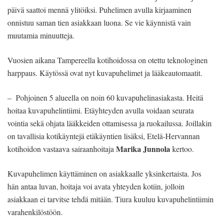
päivä saattoi mennä ylitöiksi. Puhelimen avulla kirjaaminen
onnistuu saman tien asiakkaan luona. Se vie käynnistä vain
muutamia minuutteja.
Vuosien aikana Tampereella kotihoidossa on otettu teknologinen
harppaus. Käytössä ovat nyt kuvapuhelimet ja lääkeautomaatit.
– Pohjoinen 5 alueella on noin 60 kuvapuhelinasiakasta. Heitä
hoitaa kuvapuhelintiimi. Etäyhteyden avulla voidaan seurata
vointia sekä ohjata lääkkeiden ottamisessa ja ruokailussa. Joillakin
on tavallisia kotikäyntejä etäkäyntien lisäksi, Etelä-Hervannan
Marika Junnola
kotihoidon vastaava sairaanhoitaja
kertoo.
Kuvapuhelimen käyttäminen on asiakkaalle yksinkertaista. Jos
hän antaa luvan, hoitaja voi avata yhteyden kotiin, jolloin
asiakkaan ei tarvitse tehdä mitään. Tiura kuuluu kuvapuhelintiimin
varahenkilöstöön.