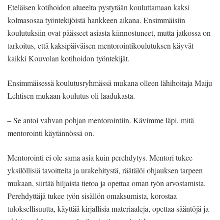
Eteläisen kotihoidon alueelta pystytään kouluttamaan kaksi
kolmasosaa työntekijöistä hankkeen aikana. Ensimmäisiin
koulutuksiin ovat päässeet asiasta kiinnostuneet, mutta jatkossa on
tarkoitus, että kaksipäiväisen mentorointikoulutuksen käyvät
kaikki Kouvolan kotihoidon työntekijät.
Ensimmäisessä koulutusryhmässä mukana olleen lähihoitaja Maiju
Lehtisen mukaan koulutus oli laadukasta.
– Se antoi vahvan pohjan mentorointiin. Kävimme läpi, mitä
mentorointi käytännössä on.
Mentorointi ei ole sama asia kuin perehdytys. Mentori tukee
yksilöllisiä tavoitteita ja urakehitystä, räätälöi ohjauksen tarpeen
mukaan, siirtää hiljaista tietoa ja opettaa oman työn arvostamista.
Perehdyttäjä tukee työn sisällön omaksumista, korostaa
tuloksellisuutta, käyttää kirjallisia materiaaleja, opettaa sääntöjä ja