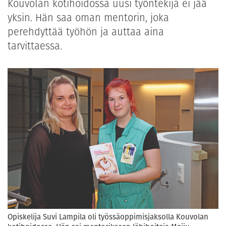
Kouvolan kotihoidossa uusi työntekijä ei jää
yksin. Hän saa oman mentorin, joka
perehdyttää työhön ja auttaa aina
tarvittaessa.
Opiskelija Suvi Lampila oli työssäoppimisjaksolla Kouvolan