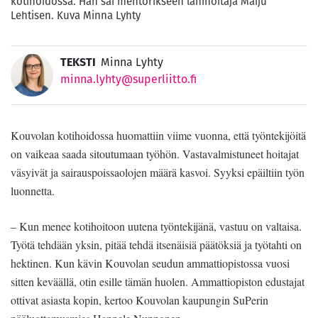
kotihoidossa. Hän sai mentorikseen lähihoitaja Maiju
Lehtisen. Kuva Minna Lyhty
TEKSTI
Minna Lyhty
minna.lyhty@superliitto.fi
Kouvolan kotihoidossa huomattiin viime vuonna, että työntekijöitä
on vaikeaa saada sitoutumaan työhön. Vastavalmistuneet hoitajat
väsyivät ja sairauspoissaolojen määrä kasvoi. Syyksi epäiltiin työn
luonnetta.
– Kun menee kotihoitoon uutena työntekijänä, vastuu on valtaisa.
Työtä tehdään yksin, pitää tehdä itsenäisiä päätöksiä ja työtahti on
hektinen. Kun kävin Kouvolan seudun ammattiopistossa vuosi
sitten keväällä, otin esille tämän huolen. Ammattiopiston edustajat
ottivat asiasta kopin, kertoo Kouvolan kaupungin SuPerin