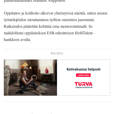
pääluottamusmies Hannele Nupponen.
Oppilaitos ja kotihoito alkoivat yhteistyössä miettiä, miten uusien
työntekijöiden sitouttaminen työhön onnistuisi paremmin.
Ratkaisuksi päätettiin kehittää oma mentorointimalli. Se
mahdollistui oppilaitoksen ESR-rahoitteisen HelliTalent -
hankkeen avulla.
MAINOS