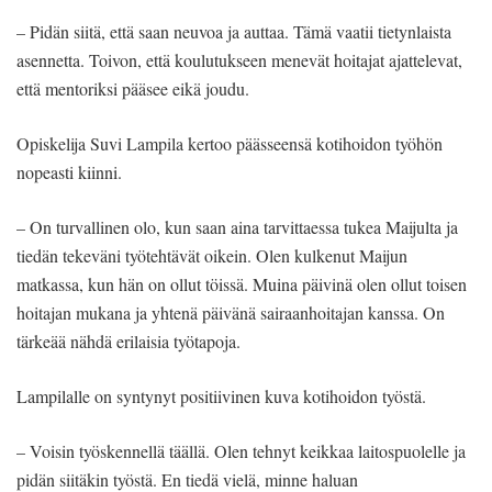
– Pidän siitä, että saan neuvoa ja auttaa. Tämä vaatii tietynlaista
asennetta. Toivon, että koulutukseen menevät hoitajat ajattelevat,
että mentoriksi pääsee eikä joudu.
Opiskelija Suvi Lampila kertoo päässeensä kotihoidon työhön
nopeasti kiinni.
– On turvallinen olo, kun saan aina tarvittaessa tukea Maijulta ja
tiedän tekeväni työtehtävät oikein. Olen kulkenut Maijun
matkassa, kun hän on ollut töissä. Muina päivinä olen ollut toisen
hoitajan mukana ja yhtenä päivänä sairaanhoitajan kanssa. On
tärkeää nähdä erilaisia työtapoja.
Lampilalle on syntynyt positiivinen kuva kotihoidon työstä.
– Voisin työskennellä täällä. Olen tehnyt keikkaa laitospuolelle ja
pidän siitäkin työstä. En tiedä vielä, minne haluan