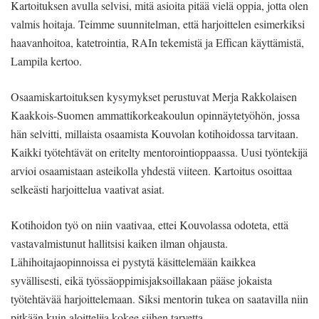
Kartoituksen avulla selvisi, mitä asioita pitää vielä oppia, jotta olen
valmis hoitaja. Teimme suunnitelman, että harjoittelen esimerkiksi
haavanhoitoa, katetrointia, RAIn tekemistä ja Effican käyttämistä,
Lampila kertoo.
Osaamiskartoituksen kysymykset perustuvat Merja Rakkolaisen
Kaakkois-Suomen ammattikorkeakoulun opinnäytetyöhön, jossa
hän selvitti, millaista osaamista Kouvolan kotihoidossa tarvitaan.
Kaikki työtehtävät on eritelty mentorointioppaassa. Uusi työntekijä
arvioi osaamistaan asteikolla yhdestä viiteen. Kartoitus osoittaa
selkeästi harjoittelua vaativat asiat.
Kotihoidon työ on niin vaativaa, ettei Kouvolassa odoteta, että
vastavalmistunut hallitsisi kaiken ilman ohjausta.
Lähihoitajaopinnoissa ei pystytä käsittelemään kaikkea
syvällisesti, eikä työssäoppimisjaksoillakaan pääse jokaista
työtehtävää harjoittelemaan. Siksi mentorin tukea on saatavilla niin
pitkään kuin aloittelija kokee siihen tarvetta.