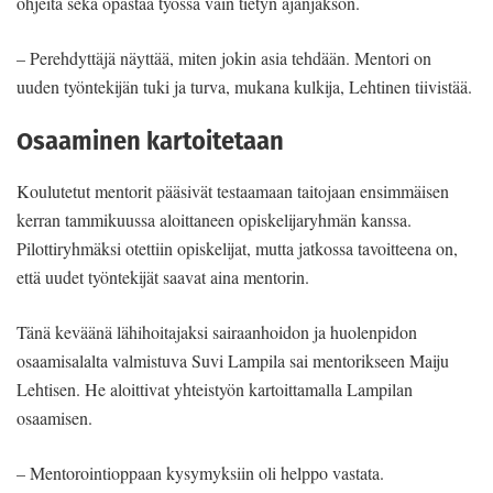
ohjeita sekä opastaa työssä vain tietyn ajanjakson.
– Perehdyttäjä näyttää, miten jokin asia tehdään. Mentori on
uuden työntekijän tuki ja turva, mukana kulkija, Lehtinen tiivistää.
Osaaminen kartoitetaan
Koulutetut mentorit pääsivät testaamaan taitojaan ensimmäisen
kerran tammikuussa aloittaneen opiskelijaryhmän kanssa.
Pilottiryhmäksi otettiin opiskelijat, mutta jatkossa tavoitteena on,
että uudet työntekijät saavat aina mentorin.
Tänä keväänä lähihoitajaksi sairaanhoidon ja huolenpidon
osaamisalalta valmistuva Suvi Lampila sai mentorikseen Maiju
Lehtisen. He aloittivat yhteistyön kartoittamalla Lampilan
osaamisen.
– Mentorointioppaan kysymyksiin oli helppo vastata.