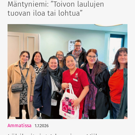
Mäntyniemi: ”Toivon laulujen
tuovan iloa tai lohtua”
Ammatissa
1.7.2026