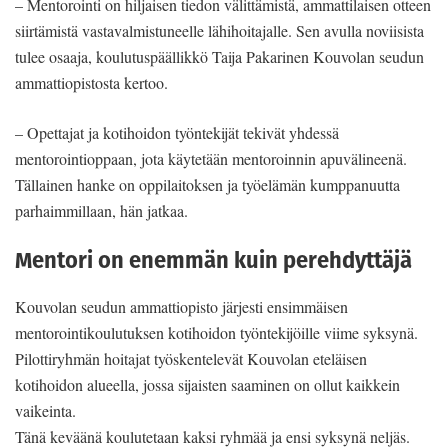
– Mentorointi on hiljaisen tiedon välittämistä, ammattilaisen otteen
siirtämistä vastavalmistuneelle lähihoitajalle. Sen avulla noviisista
tulee osaaja, koulutuspäällikkö Taija Pakarinen Kouvolan seudun
ammattiopistosta kertoo.
– Opettajat ja kotihoidon työntekijät tekivät yhdessä
mentorointioppaan, jota käytetään mentoroinnin apuvälineenä.
Tällainen hanke on oppilaitoksen ja työelämän kumppanuutta
parhaimmillaan, hän jatkaa.
Mentori on enemmän kuin perehdyttäjä
Kouvolan seudun ammattiopisto järjesti ensimmäisen
mentorointikoulutuksen kotihoidon työntekijöille viime syksynä.
Pilottiryhmän hoitajat työskentelevät Kouvolan eteläisen
kotihoidon alueella, jossa sijaisten saaminen on ollut kaikkein
vaikeinta.
Tänä keväänä koulutetaan kaksi ryhmää ja ensi syksynä neljäs.