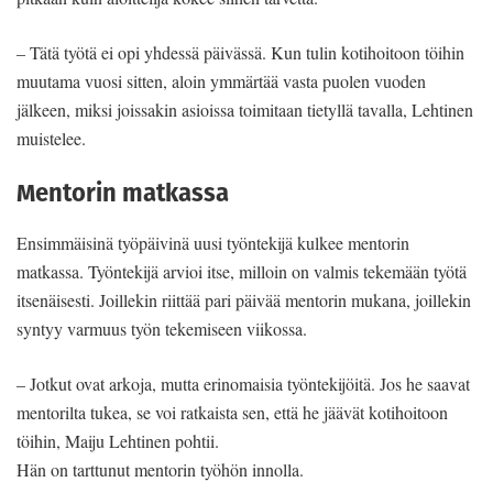
– Tätä työtä ei opi yhdessä päivässä. Kun tulin kotihoitoon töihin
muutama vuosi sitten, aloin ymmärtää vasta puolen vuoden
jälkeen, miksi joissakin asioissa toimitaan tietyllä tavalla, Lehtinen
muistelee.
Mentorin matkassa
Ensimmäisinä työpäivinä uusi työntekijä kulkee mentorin
matkassa. Työntekijä arvioi itse, milloin on valmis tekemään työtä
itsenäisesti. Joillekin riittää pari päivää mentorin mukana, joillekin
syntyy varmuus työn tekemiseen viikossa.
– Jotkut ovat arkoja, mutta erinomaisia työntekijöitä. Jos he saavat
mentorilta tukea, se voi ratkaista sen, että he jäävät kotihoitoon
töihin, Maiju Lehtinen pohtii.
Hän on tarttunut mentorin työhön innolla.