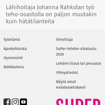
Lähihoitaja Johanna Rahkolan työ
teho-osastolla on paljon muutakin
kuin hätätilanteita
Työelämä
Ilmoittaja
Ajankohtaista
SuPer-lehden aikataulu
2026
Hyvinvointi
Lehden tilaus tai peruutus
Näkökulmia
Yhteystiedot
Näytä omat
evästeasetukseni