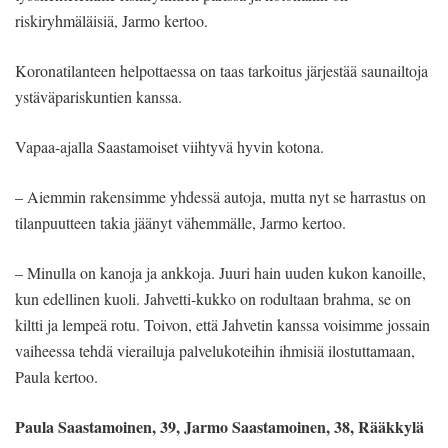
riskiryhmäläisiä, Jarmo kertoo.
Koronatilanteen helpottaessa on taas tarkoitus järjestää saunailtoja
ystäväpariskuntien kanssa.
Vapaa-ajalla Saastamoiset viihtyvä hyvin kotona.
– Aiemmin rakensimme yhdessä autoja, mutta nyt se harrastus on
tilanpuutteen takia jäänyt vähemmälle, Jarmo kertoo.
– Minulla on kanoja ja ankkoja. Juuri hain uuden kukon kanoille,
kun edellinen kuoli. Jahvetti-kukko on rodultaan brahma, se on
kiltti ja lempeä rotu. Toivon, että Jahvetin kanssa voisimme jossain
vaiheessa tehdä vierailuja palvelukoteihin ihmisiä ilostuttamaan,
Paula kertoo.
Paula Saastamoinen, 39, Jarmo Saastamoinen, 38, Rääkkylä