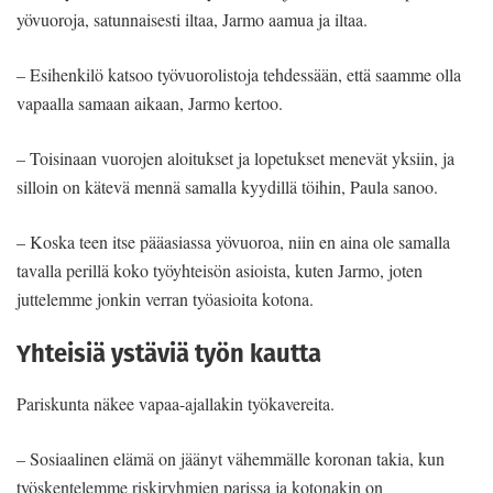
yövuoroja, satunnaisesti iltaa, Jarmo aamua ja iltaa.
– Esihenkilö katsoo työvuorolistoja tehdessään, että saamme olla
vapaalla samaan aikaan, Jarmo kertoo.
– Toisinaan vuorojen aloitukset ja lopetukset menevät yksiin, ja
silloin on kätevä mennä samalla kyydillä töihin, Paula sanoo.
– Koska teen itse pääasiassa yövuoroa, niin en aina ole samalla
tavalla perillä koko työyhteisön asioista, kuten Jarmo, joten
juttelemme jonkin verran työasioita kotona.
Yhteisiä ystäviä työn kautta
Pariskunta näkee vapaa-ajallakin työkavereita.
– Sosiaalinen elämä on jäänyt vähemmälle koronan takia, kun
työskentelemme riskiryhmien parissa ja kotonakin on