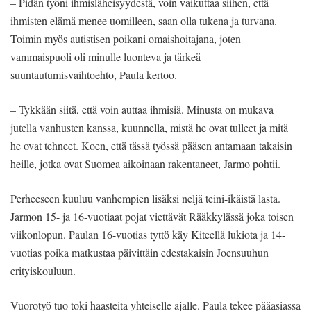
– Pidän työni ihmisläheisyydestä, voin vaikuttaa siihen, että
ihmisten elämä menee uomilleen, saan olla tukena ja turvana.
Toimin myös autistisen poikani omaishoitajana, joten
vammaispuoli oli minulle luonteva ja tärkeä
suuntautumisvaihtoehto, Paula kertoo.
– Tykkään siitä, että voin auttaa ihmisiä. Minusta on mukava
jutella vanhusten kanssa, kuunnella, mistä he ovat tulleet ja mitä
he ovat tehneet. Koen, että tässä työssä pääsen antamaan takaisin
heille, jotka ovat Suomea aikoinaan rakentaneet, Jarmo pohtii.
Perheeseen kuuluu vanhempien lisäksi neljä teini-ikäistä lasta.
Jarmon 15- ja 16-vuotiaat pojat viettävät Rääkkylässä joka toisen
viikonlopun. Paulan 16-vuotias tyttö käy Kiteellä lukiota ja 14-
vuotias poika matkustaa päivittäin edestakaisin Joensuuhun
erityiskouluun.
Vuorotyö tuo toki haasteita yhteiselle ajalle. Paula tekee pääasiassa