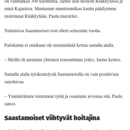
oli välimatkaa 300 kilometriä, Jarmo asui tuolloin Rääkkylässä ja
minä Kajanissa. Muutaman muuttomutkan kautta päädyimme
molemmat Rääkkylään, Paula muistelee.
Naimisissa Saastamoiset ovat olleet seitsemän vuotta.
Pariskunta ei suinkaan ole ensimmäistä kertaa samalla alalla.
– Meillä oli aiemmin yhteinen remonttialan yritys, Jarmo kertoo.
Samalla alalla työskentelystä Saastamoisilla on vain positiivista
sanottavaa.
– Ymmärrämme toistemme työtä ja osaamme arvostaa sitä, Paula
sanoo.
Saastamoiset viihtyvät hoitajina