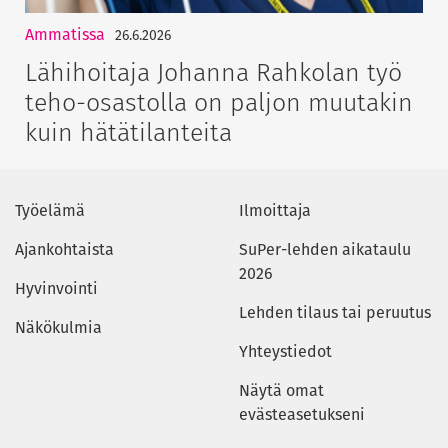
Ammatissa
26.6.2026
Lähihoitaja Johanna Rahkolan työ
teho-osastolla on paljon muutakin
kuin hätätilanteita
Työelämä
Ilmoittaja
Ajankohtaista
SuPer-lehden aikataulu
2026
Hyvinvointi
Lehden tilaus tai peruutus
Näkökulmia
Yhteystiedot
Näytä omat
evästeasetukseni