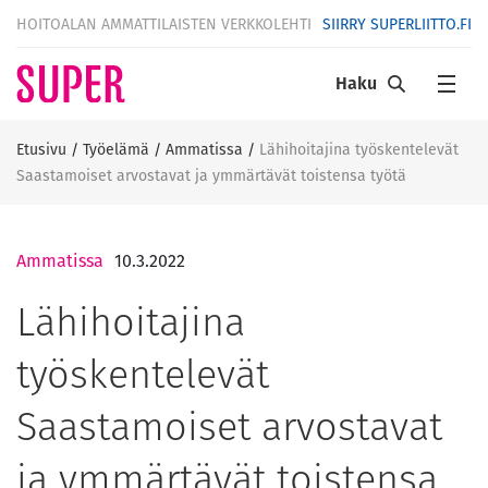
HOITOALAN AMMATTILAISTEN VERKKOLEHTI
SIIRRY SUPERLIITTO.FI
Haku
Etusivu
/
Työelämä
/
Ammatissa
/
Lähihoitajina työskentelevät
Saastamoiset arvostavat ja ymmärtävät toistensa työtä
Ammatissa
10.3.2022
Lähihoitajina
työskentelevät
Saastamoiset arvostavat
ja ymmärtävät toistensa