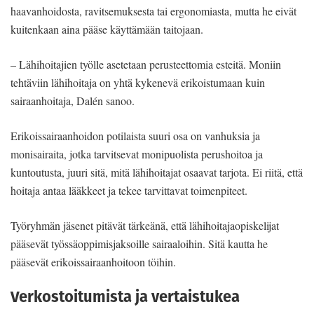
haavanhoidosta, ravitsemuksesta tai ergonomiasta, mutta he eivät
kuitenkaan aina pääse käyttämään taitojaan.
– Lähihoitajien työlle asetetaan perusteettomia esteitä. Moniin
tehtäviin lähihoitaja on yhtä kykenevä erikoistumaan kuin
sairaanhoitaja, Dalén sanoo.
Erikoissairaanhoidon potilaista suuri osa on vanhuksia ja
monisairaita, jotka tarvitsevat monipuolista perushoitoa ja
kuntoutusta, juuri sitä, mitä lähihoitajat osaavat tarjota. Ei riitä, että
hoitaja antaa lääkkeet ja tekee tarvittavat toimenpiteet.
Työryhmän jäsenet pitävät tärkeänä, että lähihoitajaopiskelijat
pääsevät työssäoppimisjaksoille sairaaloihin. Sitä kautta he
pääsevät erikoissairaanhoitoon töihin.
Verkostoitumista ja vertaistukea