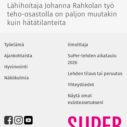
Lähihoitaja Johanna Rahkolan työ
teho-osastolla on paljon muutakin
kuin hätätilanteita
Työelämä
Ilmoittaja
Ajankohtaista
SuPer-lehden aikataulu
2026
Hyvinvointi
Lehden tilaus tai peruutus
Näkökulmia
Yhteystiedot
Näytä omat
evästeasetukseni