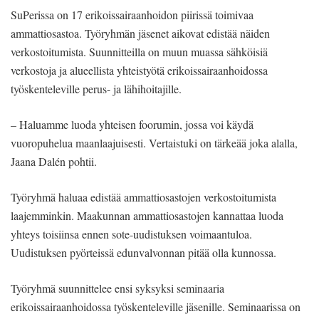
SuPerissa on 17 erikoissairaanhoidon piirissä toimivaa
ammattiosastoa. Työryhmän jäsenet aikovat edistää näiden
verkostoitumista. Suunnitteilla on muun muassa sähköisiä
verkostoja ja alueellista yhteistyötä erikoissairaanhoidossa
työskenteleville perus- ja lähihoitajille.
– Haluamme luoda yhteisen foorumin, jossa voi käydä
vuoropuhelua maanlaajuisesti. Vertaistuki on tärkeää joka alalla,
Jaana Dalén pohtii.
Työryhmä haluaa edistää ammattiosastojen verkostoitumista
laajemminkin. Maakunnan ammattiosastojen kannattaa luoda
yhteys toisiinsa ennen sote-uudistuksen voimaantuloa.
Uudistuksen pyörteissä edunvalvonnan pitää olla kunnossa.
Työryhmä suunnittelee ensi syksyksi seminaaria
erikoissairaanhoidossa työskenteleville jäsenille. Seminaarissa on