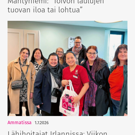
Mäntyniemi: ”Toivon laulujen
tuovan iloa tai lohtua”
Ammatissa
1.7.2026
Lähihoitajat Irlannissa: Viikon