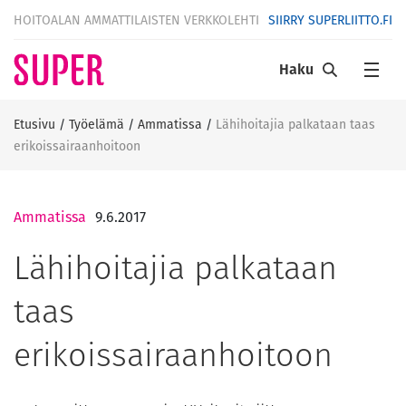
HOITOALAN AMMATTILAISTEN VERKKOLEHTI
SIIRRY SUPERLIITTO.FI
Haku
Etusivu
/
Työelämä
/
Ammatissa
/
Lähihoitajia palkataan taas
erikoissairaanhoitoon
Ammatissa
9.6.2017
Lähihoitajia palkataan
taas
erikoissairaanhoitoon