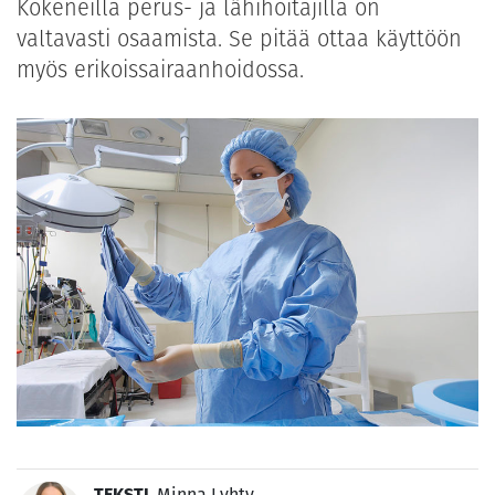
Kokeneilla perus- ja lähihoitajilla on
valtavasti osaamista. Se pitää ottaa käyttöön
myös erikoissairaanhoidossa.
TEKSTI
Minna Lyhty