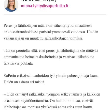
minna.lyhty@superliitto.fi
Perus- ja lähihoitajien määrä on vähentynyt dramaattisesti
erikoissairaanhoidossa parissakymmenessä vuodessa. Heidän
vakanssejaan on muutettu sairaanhoitajien toimiksi.
Tätä on peruteltu sillä, ettei perus- ja lähihoitajilla ole riittävää
ammattitaitoa hoitaa raskashoitoisia ja vaativaa lääkehoitoa
tarvitsevia potilaita.
SuPerin erikoissairaanhoidon työryhmän puheenjohtaja Jaana
Dalén on asiasta eri mieltä.
– Olen esittänyt ratkaisuksi työnjaon selkeyttämistä ja kaikkien
osaamisen käyttöönottamista. On hullun hommaa, etteivät
lähihoitajat saa monissa yksiköissä antaa edes suun kautta