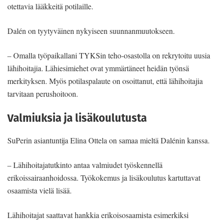
otettavia lääkkeitä potilaille.
Dalén on tyytyväinen nykyiseen suunnanmuutokseen.
– Omalla työpaikallani TYKSin teho-osastolla on rekrytoitu uusia
lähihoitajia. Lähiesimiehet ovat ymmärtäneet heidän työnsä
merkityksen. Myös potilaspalaute on osoittanut, että lähihoitajia
tarvitaan perushoitoon.
Valmiuksia ja lisäkoulutusta
SuPerin asiantuntija Elina Ottela on samaa mieltä Dalénin kanssa.
– Lähihoitajatutkinto antaa valmiudet työskennellä
erikoissairaanhoidossa. Työkokemus ja lisäkoulutus kartuttavat
osaamista vielä lisää.
Lähihoitajat saattavat hankkia erikoisosaamista esimerkiksi