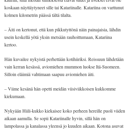
koskaan näyttäytyneet sille tai Katariinalle. Katariina on varttunut
kolmen kilometrin päässä tältä tilalta.
– Äiti on kertonut, että kun pikkutyttönä näin painajaisia, lähdin
usein keskellä yötä yksin metsään rauhoittumaan, Katariina
kertoo.
Hän kuvailee nykyistä perhettään kotihiiriksi. Reissuun lähdetään
vain kerran kesässä, aviomiehen mummon luokse Itä-Suomeen.
Silloin eläimiä vahtimaan saapuu aviomiehen äiti.
– Viime kesänä hän opetti meidän viisiviikkoisen kukkomme
kiekumaan.
Nykyään Hiili-kukko kiekaisee koko perheen hereille puoli viiden
aikaan aamulla. Se sopii Katariinalle hyvin, sillä hän on
lampolassa ja kanalassa yleensä jo kuuden aikaan. Kotona asuvat