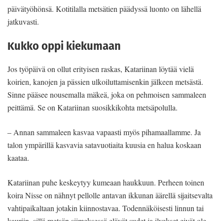
päivätyöhönsä. Kotitilalla metsätien päädyssä luonto on lähellä
jatkuvasti.
Kukko oppi kiekumaan
Jos työpäivä on ollut erityisen raskas, Katariinan löytää vielä
koirien, kanojen ja pässien ulkoiluttamisenkin jälkeen metsästä.
Sinne pääsee nousemalla mäkeä, joka on pehmoisen sammaleen
peittämä. Se on Katariinan suosikkikohta metsäpolulla.
– Annan sammaleen kasvaa vapaasti myös pihamaallamme. Ja
talon ympärillä kasvavia satavuotiaita kuusia en halua koskaan
kaataa.
Katariinan puhe keskeytyy kumeaan haukkuun. Perheen toinen
koira Nisse on nähnyt pellolle antavan ikkunan äärellä sijaitsevalta
vahtipaikaltaan jotakin kiinnostavaa. Todennäköisesti linnun tai
kauriin, sillä metsän siimeksessä elävät sudet ja ilvekset eivät ole