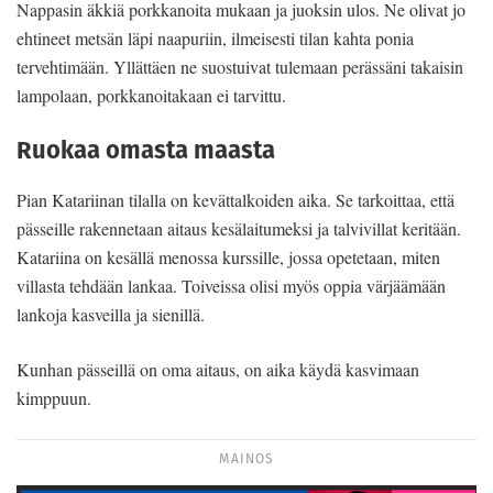
Nappasin äkkiä porkkanoita mukaan ja juoksin ulos. Ne olivat jo
ehtineet metsän läpi naapuriin, ilmeisesti tilan kahta ponia
tervehtimään. Yllättäen ne suostuivat tulemaan perässäni takaisin
lampolaan, porkkanoitakaan ei tarvittu.
Ruokaa omasta maasta
Pian Katariinan tilalla on kevättalkoiden aika. Se tarkoittaa, että
pässeille rakennetaan aitaus kesälaitumeksi ja talvivillat keritään.
Katariina on kesällä menossa kurssille, jossa opetetaan, miten
villasta tehdään lankaa. Toiveissa olisi myös oppia värjäämään
lankoja kasveilla ja sienillä.
Kunhan pässeillä on oma aitaus, on aika käydä kasvimaan
kimppuun.
MAINOS