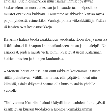
antoisaa. Usein esimerkiksi muistisairaat ihmiset pystyvät
keskustelemaan nuoruudestaan ja lapsuudestaan helposti, ne
muistot ovat vielä kirkkaita. Laulamme asiakkaiden kanssa myös
paljon yhdessä, esimerkiksi Vanhoja poikia viiksekkäitä ja Ystävä
sä lapsien ovat kestosuosikkeja.
Katariina haluaa tuoda asiakkaiden vuodenkiertoon iloa ja muistaa
lisätä esimerkiksi vapun kauppatilaukseen simaa ja tippaleipiä. Ne
asiakkaat, joiden muisti vielä toimii, kyselevät usein Katariinan
koirien, pässien ja kanojen kuulumisia.
– Monella heistä on itsellään ollut rakkaita kotieläimiä ja niistä
riittää puhuttavaa. Välillä harmittaa, että työpäiväni ovat niin
kiireisiä, asiakaskäyntejä saattaa olla kuusitoistakin yhdelle
vuorolle.
Tänä vuonna Katariina haluaisi käydä luontosuhdetta hoitotyössä
käsittelevän kurssin tuodakseen luontoa voimakkaammin