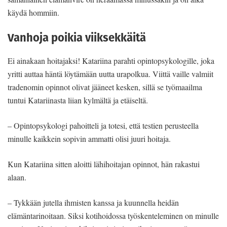
käydä hommiin.
Vanhoja poikia viiksekkäitä
Ei ainakaan hoitajaksi! Katariina parahti opintopsykologille, joka
yritti auttaa häntä löytämään uutta urapolkua. Viittä vaille valmiit
tradenomin opinnot olivat jääneet kesken, sillä se työmaailma
tuntui Katariinasta liian kylmältä ja etäiseltä.
– Opintopsykologi pahoitteli ja totesi, että testien perusteella
minulle kaikkein sopivin ammatti olisi juuri hoitaja.
Kun Katariina sitten aloitti lähihoitajan opinnot, hän rakastui
alaan.
– Tykkään jutella ihmisten kanssa ja kuunnella heidän
elämäntarinoitaan. Siksi kotihoidossa työskenteleminen on minulle