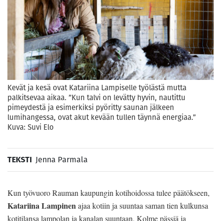
Kevät ja kesä ovat Katariina Lampiselle työlästä mutta
palkitsevaa aikaa. ”Kun talvi on levätty hyvin, nautittu
pimeydestä ja esimerkiksi pyöritty saunan jälkeen
lumihangessa, ovat akut kevään tullen täynnä energiaa.”
Kuva: Suvi Elo
TEKSTI
Jenna Parmala
Kun työvuoro Rauman kaupungin kotihoidossa tulee päätökseen,
Katariina Lampinen
ajaa kotiin ja suuntaa saman tien kulkunsa
kotitilansa lampolan ja kanalan suuntaan. Kolme pässiä ja