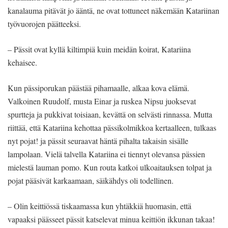
kanalauma pitävät jo ääntä, ne ovat tottuneet näkemään Katariinan
työvuorojen päätteeksi.
– Pässit ovat kyllä kiltimpiä kuin meidän koirat, Katariina
kehaisee.
Kun pässiporukan päästää pihamaalle, alkaa kova elämä.
Valkoinen Ruudolf, musta Einar ja ruskea Nipsu juoksevat
spurtteja ja pukkivat toisiaan, kevättä on selvästi rinnassa. Mutta
riittää, että Katariina kehottaa pässikolmikkoa kertaalleen, tulkaas
nyt pojat! ja pässit seuraavat häntä pihalta takaisin sisälle
lampolaan. Vielä talvella Katariina ei tiennyt olevansa pässien
mielestä lauman pomo. Kun routa katkoi ulkoaitauksen tolpat ja
pojat pääsivät karkaamaan, säikähdys oli todellinen.
– Olin keittiössä tiskaamassa kun yhtäkkiä huomasin, että
vapaaksi päässeet pässit katselevat minua keittiön ikkunan takaa!