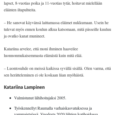
lapset, 8-vuotias poika ja 11-vuotias tytär, hoitavat mielellään
eläinten iltapuhteita.
– He sanovat käyvänsä laittamassa eläimet nukkumaan. Usein he
tulevat myös ennen koulun alkua katsomaan, mitä pässeille kuuluu
ja ovatko kanat munineet.
Katariina arvelee, että moni ihminen haaveilee
luonnonmukaisemmasta elämästä kuin mitä elää.
– Luontosuhde on meissä kaikissa syvällä sisällä. Olen varma, että
sen herätteleminen ei ole koskaan liian myöhäistä.
Katariina Lampinen
Valmistunut lähihoitajaksi 2005.
Työskennellyt Raumalla varhaiskasvatuksessa ja
vammaistyössä. Vuodesta 2020 lähtien kotihoidossa.