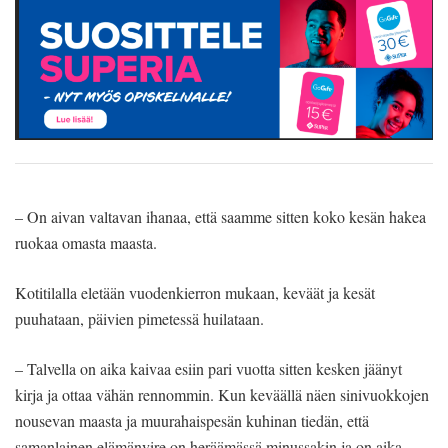
– On aivan valtavan ihanaa, että saamme sitten koko kesän hakea
ruokaa omasta maasta.
Kotitilalla eletään vuodenkierron mukaan, keväät ja kesät
puuhataan, päivien pimetessä huilataan.
– Talvella on aika kaivaa esiin pari vuotta sitten kesken jäänyt
kirja ja ottaa vähän rennommin. Kun keväällä näen sinivuokkojen
nousevan maasta ja muurahaispesän kuhinan tiedän, että
samanlainen elämänvire on heräämässä minussakin ja on aika