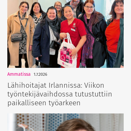
Ammatissa
1.7.2026
Lähihoitajat Irlannissa: Viikon
työntekijävaihdossa tutustuttiin
paikalliseen työarkeen