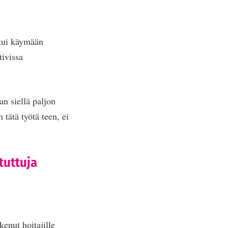
utui käymään
tivissa
an siellä paljon
tätä työtä teen, ei
tuttuja
enut hoitajille