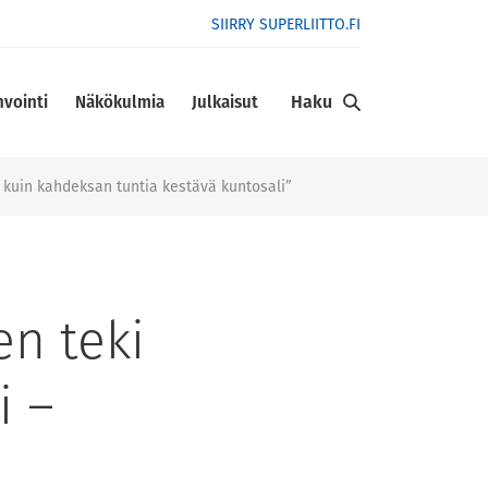
SIIRRY SUPERLIITTO.FI
Haku
nvointi
Näkökulmia
Julkaisut
 kuin kahdeksan tuntia kestävä kuntosali”
n teki
i –