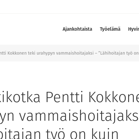
Ajankohtaista
Työelämä
Hyvi
tti Kokkonen teki urahypyn vammaishoitajaksi – ”Lähihoitajan työ on
ikotka Pentti Kokkone
yn vammaishoitajaks
itajan työ on kuin