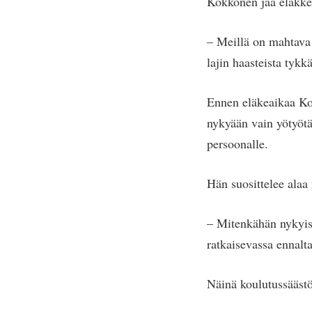
Kokkonen jää eläkkee
– Meillä on mahtava 
lajin haasteista tyk
Ennen eläkeaikaa Ko
nykyään vain yötyötä
persoonalle.
Hän suosittelee alaa
– Mitenkähän nykyis
ratkaisevassa ennalt
Näinä koulutussäästö