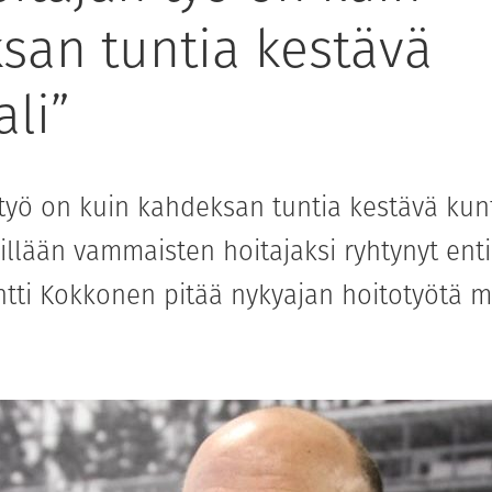
san tuntia kestävä
li”
työ on kuin kahdeksan tuntia kestävä kunt
villään vammaisten hoitajaksi ryhtynyt ent
tti Kokkonen pitää nykyajan hoitotyötä m