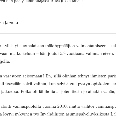
n hän päätyi lähihoitajaksi. Kuva Jukka Järvelä.
ka Järvelä
 kyllästyi suomalaisten mäkihyppääjien valmentamiseen – tai
kuvaan matkusteluun – hän joutui 55-vuotiaana valinnan eteen:
jellä.
n varastoon seisomaan? En, sillä olinhan tehnyt ihmisten paris
li itsestään selvä valinta, kun selvisi että pystyn opiskelemaa
atkuessa. Poika oli lähihoitaja, joten tiesin jo ainakin vähän
aloitti vanhuspuolella vuonna 2010, mutta vaihtoi vammaisp
ta löytyi nykyinen työ Invalidiliiton asumispalveluyksiköstä La