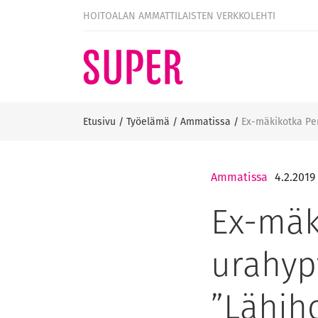
HOITOALAN AMMATTILAISTEN VERKKOLEHTI
Etusivu
/
Työelämä
/
Ammatissa
/
Ex-mäkikotka Pen
Ammatissa
4.2.2019
Ex-mäk
urahyp
”Lähiho