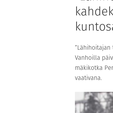
kahdek
kuntosa
”Lähihoitajan 
Vanhoilla päi
mäkikotka Pen
vaativana.