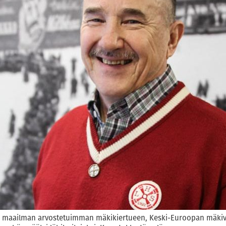
ti maailman arvostetuimman mäkikiertueen, Keski-Euroopan mäkiv