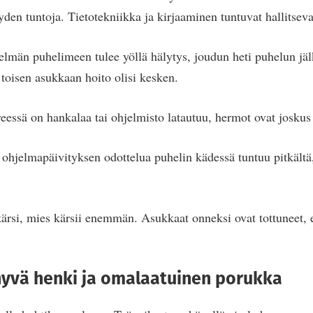
yden tuntoja. Tietotekniikka ja kirjaaminen tuntuvat hallitseva
elmän puhelimeen tulee yöllä hälytys, joudun heti puhelun jä
 toisen asukkaan hoito olisi kesken.
eessä on hankalaa tai ohjelmisto latautuu, hermot ovat joskus l
 ohjelmapäivityksen odottelua puhelin kädessä tuntuu pitkältä
kärsi, mies kärsii enemmän. Asukkaat onneksi ovat tottuneet, e
hyvä henki ja omalaatuinen porukka