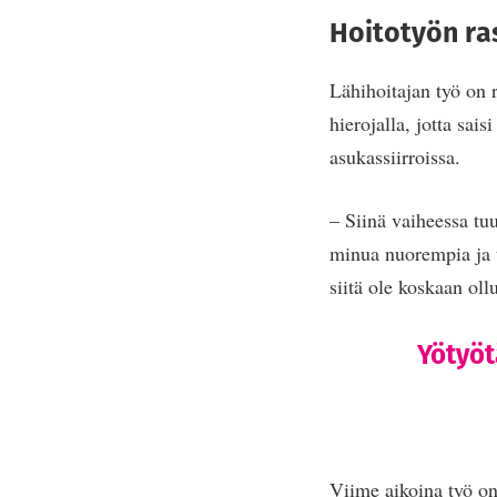
Hoitotyön ras
Lähihoitajan työ on 
hierojalla, jotta sai
asukassiirroissa.
– Siinä vaiheessa tuu
minua nuorempia ja t
siitä ole koskaan oll
Yötyöt
Viime aikoina työ on