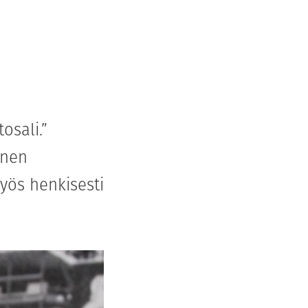
osali.”
inen
yös henkisesti