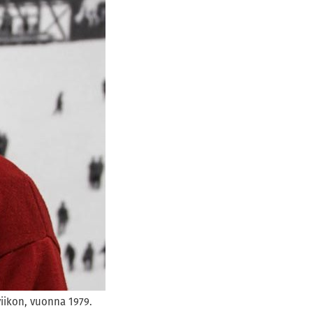
iikon, vuonna 1979.