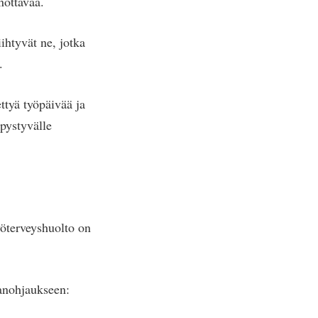
nottavaa.
ihtyvät ne, jotka
.
tyä työpäivää ja
pystyvälle
öterveyshuolto on
janohjaukseen: