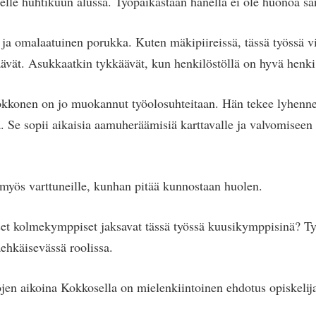
lle huhtikuun alussa. Työpaikastaan hänellä ei ole huonoa sa
ja omalaatuinen porukka. Kuten mäkipiireissä, tässä työssä vi
käävät. Asukkaatkin tykkäävät, kun henkilöstöllä on hyvä henki
kkonen on jo muokannut työolosuhteitaan. Hän tekee lyhennet
. Se sopii aikaisia aamuheräämisiä karttavalle ja valvomiseen 
 myös varttuneille, kunhan pitää kunnostaan huolen.
et kolmekymppiset jaksavat tässä työssä kuusikymppisinä? Ty
aehkäisevässä roolissa.
jen aikoina Kokkosella on mielenkiintoinen ehdotus opiskeli