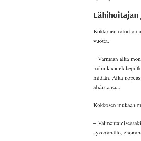
Lähihoitajan
Kokkonen toimi oma
vuotta.
– Varmaan aika monell
mihinkään eläkeputke
mitään. Aika nopeast
ahdistaneet.
Kokkosen mukaan mäk
– Valmentamisessakin
syvemmälle, enemmän