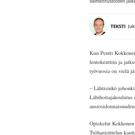
Valmennustöiden jälkee
TEKSTI
Juk
Kun Pentti Kokkonen
lentokenttiin ja jat
työvuosia on vielä jäl
– Lähtisinkö johonki
Lähihoitajakoulutus o
ansiosidonnaisuuden j
Opiskelut Kokkonen 
Työharjoittelun kaut