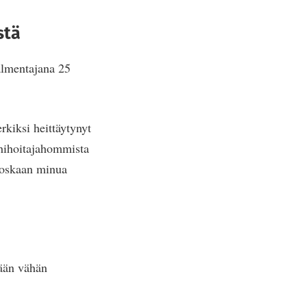
stä
lmentajana 25
rkiksi heittäytynyt
ähihoitajahommista
 koskaan minua
nään vähän