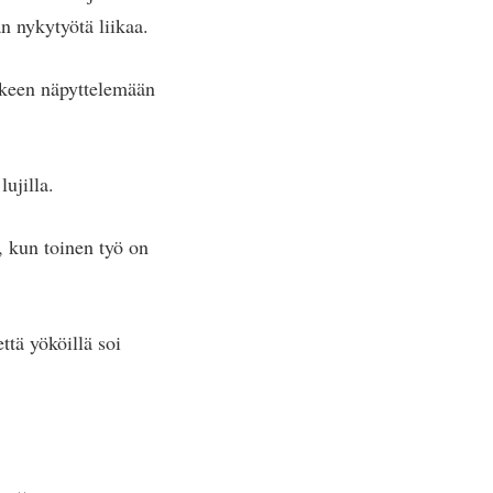
n nykytyötä liikaa.
lkeen näpyttelemään
ujilla.
, kun toinen työ on
ttä yököillä soi