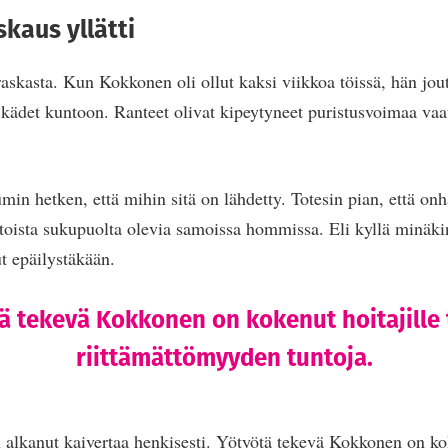
kaus yllätti
raskasta. Kun Kokkonen oli ollut kaksi viikkoa töissä, hän jo
si kädet kuntoon. Ranteet olivat kipeytyneet puristusvoimaa vaa
min hetken, että mihin sitä on lähdetty. Totesin pian, että onh
oista sukupuolta olevia samoissa hommissa. Eli kyllä minäkin 
ut epäilystäkään.
ä tekevä Kokkonen on kokenut hoitajille 
riittämättömyyden tuntoja.
 alkanut kaivertaa henkisesti. Yötyötä tekevä Kokkonen on kok