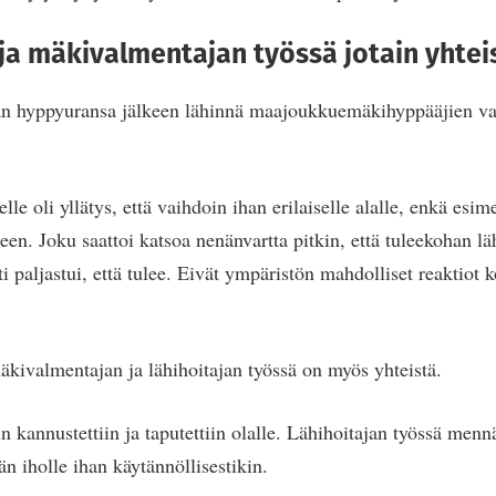
 ja mäkivalmentajan työssä jotain yhtei
n hyppyuransa jälkeen lähinnä maajoukkuemäkihyppääjien va
e oli yllätys, että vaihdoin ihan erilaiselle alalle, enkä esime
en. Joku saattoi katsoa nenänvartta pitkin, että tuleekohan l
i paljastui, että tulee. Eivät ympäristön mahdolliset reaktiot
ivalmentajan ja lähihoitajan työssä on myös yhteistä.
 kannustettiin ja taputettiin olalle. Lähihoitajan työssä men
 iholle ihan käytännöllisestikin.