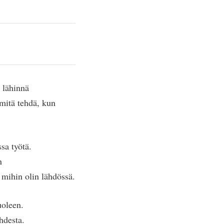
 lähinnä
 mitä tehdä, kun
sa työtä.
n
, mihin olin lähdössä.
uoleen.
hdesta.