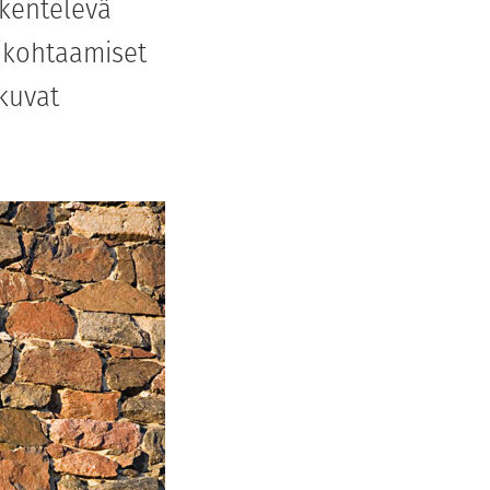
skentelevä
t kohtaamiset
kuvat