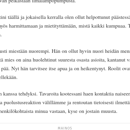
tuvan pelkästään ilmalämpöpumpusta.
ni täällä ja jokaisella kerralla olen ollut helpottunut päästes
myös harmittamaan ja mietityttämään, mistä kaikki kumpuaa. 
.
usti miestään nuorempi. Hän on ollut hyvin nuori heidän men
ä mies on aina huolehtinut suuresta osasta asioita, kantanut v
 pää. Nyt hän tarvitsee itse apua ja on heikentynyt. Roolit ova
ellekään.
 kanssa tehdyksi. Tavaroita kootessani haen kontaktia naisee
a puolustusreaktion välillämme ja rentoutan tietoisesti ilmettä
henkilökohtaista minua vastaan, kyse on jostain muusta.
MAINOS