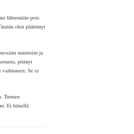
säni lähtemään pois.
Tänään olen päättänyt
nessään naimisiin ja
astuuta, pitänyt
t vaihtuneet. Se ei
n. Tunnen
ni. Ei hänellä