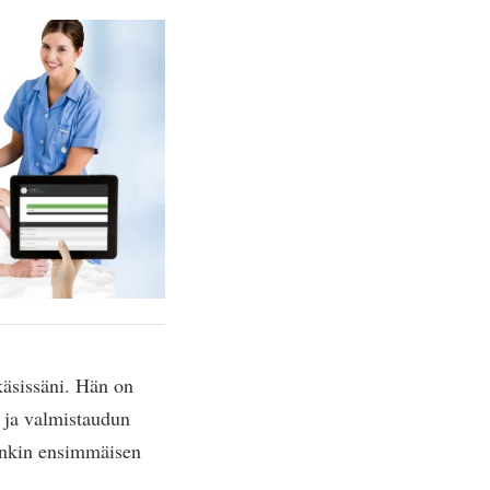
käsissäni. Hän on
n ja valmistaudun
ankin ensimmäisen