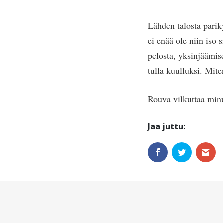
Lähden talosta pari
ei enää ole niin iso
pelosta, yksinjäämis
tulla kuulluksi. Mit
Rouva vilkuttaa minu