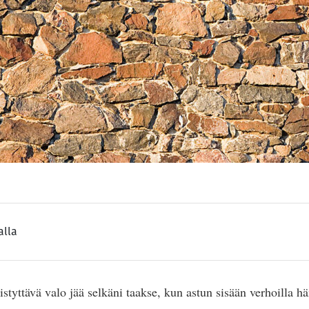
alla
styttävä valo jää selkäni taakse, kun astun sisään verhoilla h