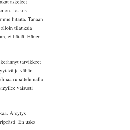
pakat askeleet
en on. Joskus
emme hitaita. Tänään
jolloin tilauksia
ian, ei hätää. Hänen
 kerännyt tarvikkeet
yytävä ja vähän
elmaa rupattelemalla
ymyilee vaisusti
akaa. Ärsytys
ripeästi. En usko