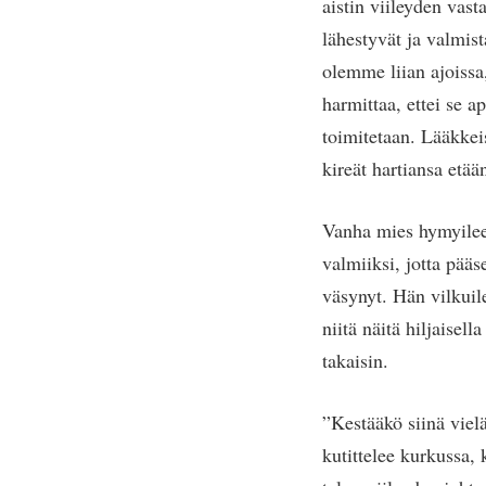
aistin viileyden vast
lähestyvät ja valmis
olemme liian ajoissa
harmittaa, ettei se ap
toimitetaan. Lääkkei
kireät hartiansa etää
Vanha mies hymyilee 
valmiiksi, jotta pä
väsynyt. Hän vilkuil
niitä näitä hiljaise
takaisin.
”Kestääkö siinä viel
kutittelee kurkussa,