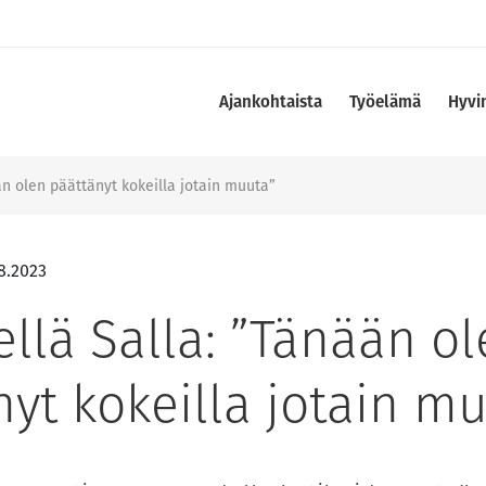
Ajankohtaista
Työelämä
Hyvi
n olen päättänyt kokeilla jotain muuta”
8.2023
llä Salla: ”Tänään ol
yt kokeilla jotain m