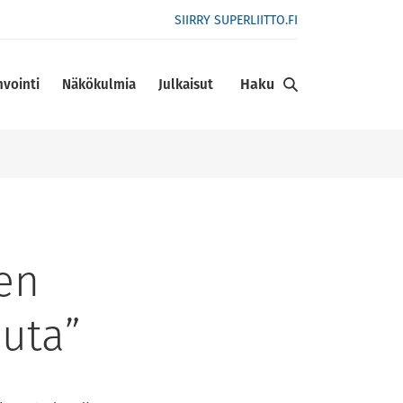
SIIRRY SUPERLIITTO.FI
Haku
nvointi
Näkökulmia
Julkaisut
en
uuta”