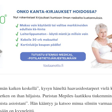
ämän kaiken keskellä”, kysyn häneltä haavasidostarpeet vielä 
etken on ihan hiljaista. Puristan Mepilex-laatikkoa tiukemmi
ista asioistani”. Hän kääntyy ja katsoo minua silmiin varma
sään on kyyneleitä.