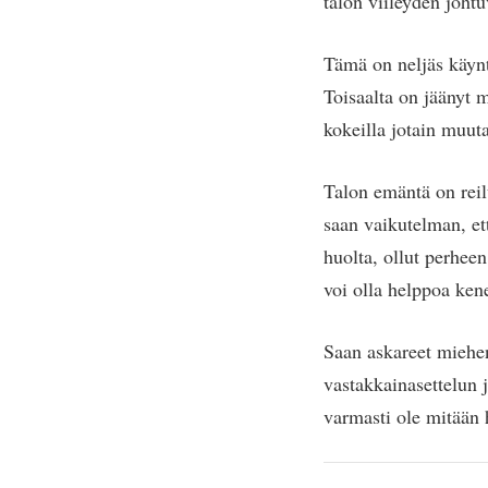
talon viileyden joh
Tämä on neljäs käynti
Toisaalta on jäänyt 
kokeilla jotain muuta
Talon emäntä on reil
saan vaikutelman, ett
huolta, ollut perheen
voi olla helppoa ken
Saan askareet miehen
vastakkainasettelun j
varmasti ole mitään 