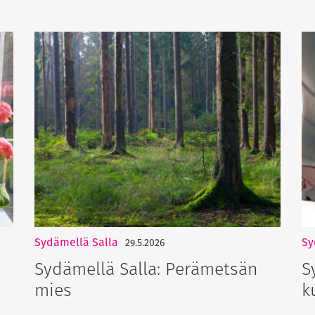
Sydämellä Salla
Sy
29.5.2026
Sydämellä Salla: Perämetsän
S
mies
k