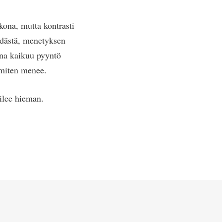
ona, mutta kontrasti
ädästä, menetyksen
ana kaikuu pyyntö
, miten menee.
ilee hieman.