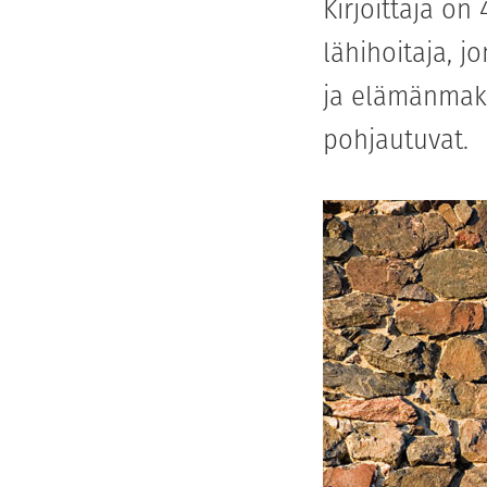
Kirjoittaja o
lähihoitaja, j
ja elämänmaku
pohjautuvat.