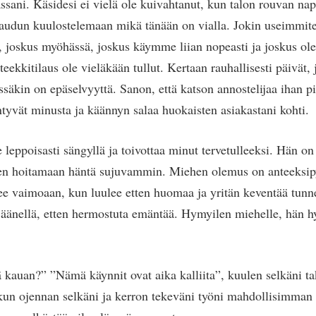
assani. Käsidesi ei vielä ole kuivahtanut, kun talon rouvan na
taudun kuulostelemaan mikä tänään on vialla. Jokin useimmit
, joskus myöhässä, joskus käymme liian nopeasti ja joskus ol
teekkitilaus ole vieläkään tullut. Kertaan rauhallisesti päivät, 
ssäkin on epäselvyyttä. Sanon, että katson annostelijaa ihan p
ntyvät minusta ja käännyn salaa huokaisten asiakastani kohti.
leppoisasti sängyllä ja toivottaa minut tervetulleeksi. Hän on
äsen hoitamaan häntä sujuvammin. Miehen olemus on anteeksip
ee vaimoaan, kun luulee etten huomaa ja yritän keventää tunn
lla äänellä, etten hermostuta emäntää. Hymyilen miehelle, hän h
ä kauan?” ”Nämä käynnit ovat aika kalliita”, kuulen selkäni t
 kun ojennan selkäni ja kerron tekeväni työni mahdollisimman 