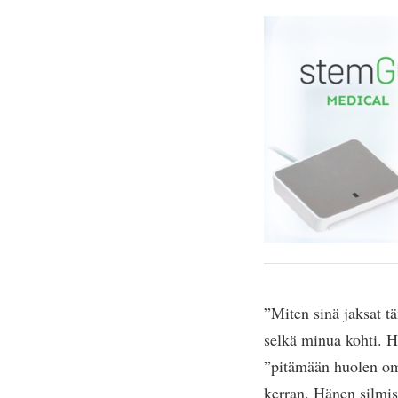
”Miten sinä jaksat t
selkä minua kohti. H
”pitämään huolen om
kerran. Hänen silmis