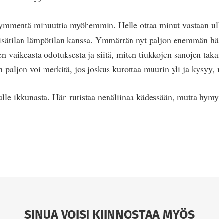
kymmentä minuuttia myöhemmin. Helle ottaa minut vastaan ulk
 sisätilan lämpötilan kanssa. Ymmärrän nyt paljon enemmän h
en vaikeasta odotuksesta ja siitä, miten tiukkojen sanojen tak
en paljon voi merkitä, jos joskus kurottaa muurin yli ja kysyy
lle ikkunasta. Hän rutistaa nenäliinaa kädessään, mutta hymy
SINUA VOISI KIINNOSTAA MYÖS