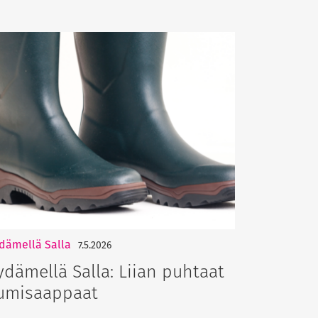
dämellä Salla
7.5.2026
ydämellä Salla: Liian puhtaat
umisaappaat