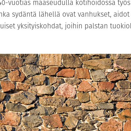
n 40-vuotias maaseudulla kotihoidossa työ
onka sydäntä lähellä ovat vanhukset, aido
iset yksityiskohdat, joihin palstan tuokio