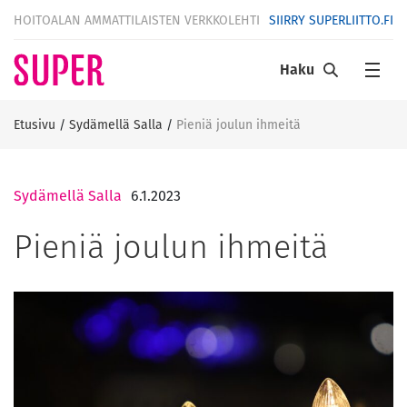
HOITOALAN AMMATTILAISTEN VERKKOLEHTI
SIIRRY SUPERLIITTO.FI
Haku
Etusivu
/
Sydämellä Salla
/
Pieniä joulun ihmeitä
Sydämellä Salla
6.1.2023
Pieniä joulun ihmeitä