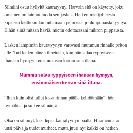
Silmiini osuu hyllyltä kauratyyny. Harvoin sitä on käytetty, joku
omainen on tainnut tuoda sen joskus. Hetken mielijohteesta
kipaisen keittiöön lämmittämään pehmeää, joulunpunaista tyynyä.
Eihän siinä mitään häviä, mietin odottaessani mikron piippausta.
Lasken lämpimän kauratyynyn varovasti mummun rinnalle peiton
alle. Tarkkailen hänen ilmeitään, kun hän sulaa ryppyiseen
ihanaan hymyyn, ensimmäisen kerran sinä iltana.
Mummu sulaa ryppyiseen ihanaan hymyyn,
ensimmäisen kerran sinä iltana.
”Ihan kuin olisi tullut kissa rinnan päälle kehräämään”, hän
hymähtää ja sulkee silmänsä.
Otsa on silinnyt, käsi lepää kauratyynyn päällä. Huomenna on
uusi päivä ja uudet murheet, mutta juuri nyt kaikki on hetken