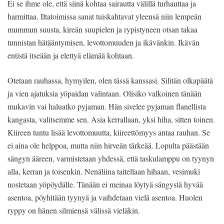
Ei se ihme ole, että siinä kohtaa sairautta välillä turhauttaa ja
harmittaa. Iltatoimissa sanat tuiskahtavat yleensä niin lempeän
mummun suusta, kireän suupielen ja rypistyneen otsan takaa
tunnistan hätääntymisen, levottomuuden ja ikävänkin. Ikävän
entistä itseään ja elettyä elämää kohtaan.
Otetaan rauhassa, hymyilen, olen tässä kanssasi. Silitän olkapäätä
ja vien ajatuksia yöpaidan valintaan. Olisiko valkoinen tänään
mukavin vai haluatko pyjaman. Hän sivelee pyjaman flanellista
kangasta, valitsemme sen. Asia kerrallaan, yksi hiha, sitten toinen.
Kiireen tuntu lisää levottomuutta, kiireettömyys antaa rauhan. Se
ei aina ole helppoa, mutta niin hirveän tärkeää. Lopulta päästään
sängyn ääreen, varmistetaan yhdessä, että taskulamppu on tyynyn
alla, kerran ja toisenkin. Nenäliina taitellaan hihaan, vesimuki
nostetaan yöpöydälle. Tänään ei meinaa löytyä sängystä hyvää
asentoa, pöyhitään tyynyä ja vaihdetaan vielä asentoa. Huolen
ryppy on hänen silmiensä välissä vieläkin.