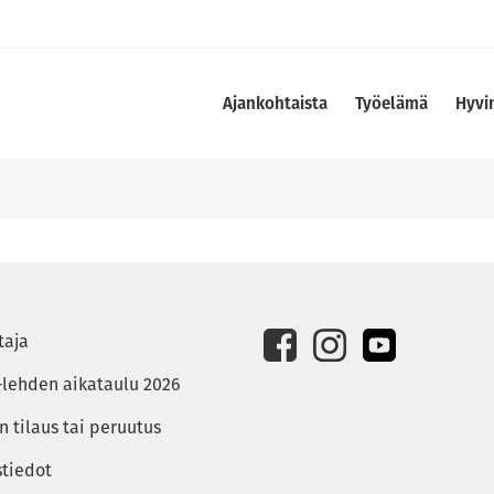
Ajankohtaista
Työelämä
Hyvi
taja
-lehden aikataulu 2026
 tilaus tai peruutus
stiedot