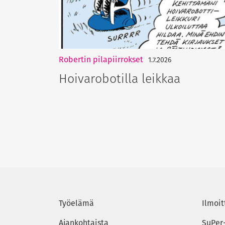
Robertin pilapiirrokset
1.7.2026
Hoivarobotilla leikkaa
Työelämä
Ilmoit
Ajankohtaista
SuPer