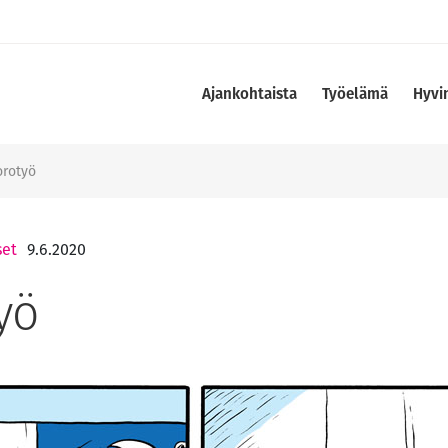
Ajankohtaista
Työelämä
Hyvi
orotyö
set
9.6.2020
yö