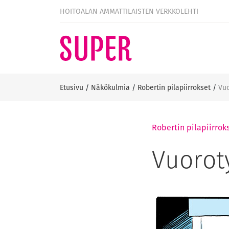
HOITOALAN AMMATTILAISTEN VERKKOLEHTI
Etusivu
/
Näkökulmia
/
Robertin pilapiirrokset
/
Vu
Robertin pilapiirrok
Vuorot