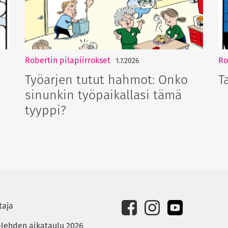
Robertin pilapiirrokset
Ro
1.7.2026
Työarjen tutut hahmot: Onko
T
sinunkin työpaikallasi tämä
tyyppi?
taja
-lehden aikataulu 2026