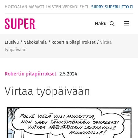
HOITOALAN AMMATTILAISTEN VERKKOLEHTI
SIIRRY SUPERLIITTO.FI
Haku
Etusivu
/
Näkökulmia
/
Robertin pilapiirrokset
/
Virtaa
työpäivään
Robertin pilapiirrokset
2.5.2024
Virtaa työpäivään