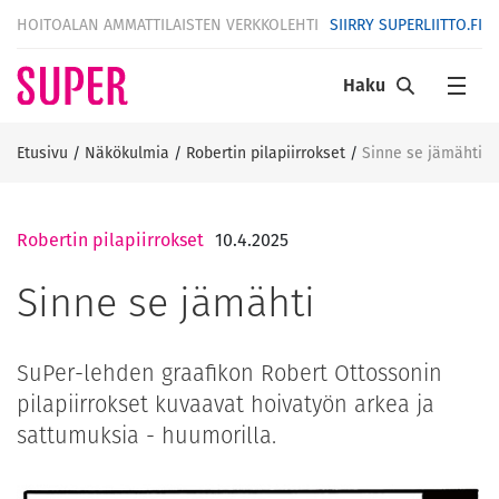
HOITOALAN AMMATTILAISTEN VERKKOLEHTI
SIIRRY SUPERLIITTO.FI
Haku
Etusivu
/
Näkökulmia
/
Robertin pilapiirrokset
/
Sinne se jämähti
Robertin pilapiirrokset
10.4.2025
Sinne se jämähti
SuPer-lehden graafikon Robert Ottossonin
pilapiirrokset kuvaavat hoivatyön arkea ja
sattumuksia - huumorilla.