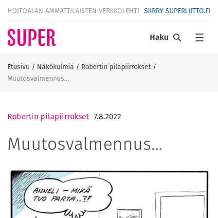
HOITOALAN AMMATTILAISTEN VERKKOLEHTI
SIIRRY SUPERLIITTO.FI
Haku
Etusivu
/
Näkökulmia
/
Robertin pilapiirrokset
/
Muutosvalmennus…
Robertin pilapiirrokset
7.8.2022
Muutosvalmennus…